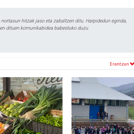
ortasun hitzak jaso eta zabaltzen ditu. Harpidedun eginda,
tzen dituen komunikabidea babestuko duzu.
Erantzun