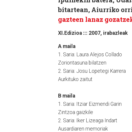
bitartean, Aiurriko or
gazteen lanaz gozatze
XI.Edizioa ::: 2007, irabazleak
A maila
1. Saria: Laura Alejos Collado
Zoriontasuna bilatzen
2. Saria: Josu Lopetegi Karrera
Aurkituko zaitut
B maila
1. Saria: Itziar Eizmendi Garin
Zintzoa gaizkile
2. Saria: Iker Lizeaga Indart
Ausardiaren memoriak