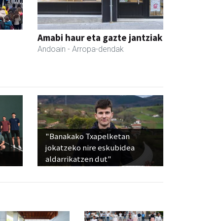
Amabi haur eta gazte jantziak
Andoain
- Arropa-dendak
"Banakako Txapelketan
jokatzeko nire eskubidea
aldarrikatzen dut"