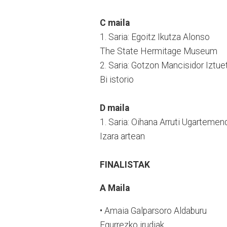
C maila
1. Saria: Egoitz Ikutza Alonso
The State Hermitage Museum
2. Saria: Gotzon Mancisidor Iztue
Bi istorio
D maila
1. Saria: Oihana Arruti Ugartemen
Izara artean
FINALISTAK
A Maila
• Amaia Galparsoro Aldaburu
Egurrezko irudiak