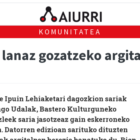
KOMUNITATEA
 lanaz gozatzeko argit
 Ipuin Lehiaketari dagozkion sariak
ngo Udalak, Bastero Kulturguneko
azleek saria jasotzeaz gain eskerroneko
n. Datorren edizioan sarituko dituzten
ak argitalpen berezia banatuko du. Bien