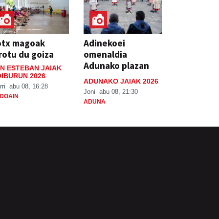
otx magoak
Adinekoei
rotu du goiza
omenaldia
Adunako plazan
N ESTEBAN JAIAK
IBURUN 2026
ADUNAKO JAIAK 2026
rri
abu 08, 16:28
Joni
abu 08, 21:30
DOAIN
ADUNA