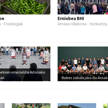
pe
Erniobea BHI
a
- Frutategiak
Amasa-Villabona
- Hezkuntza
nekoei omenaldia Adunako
zan
Babes zabala jaso du Ansak