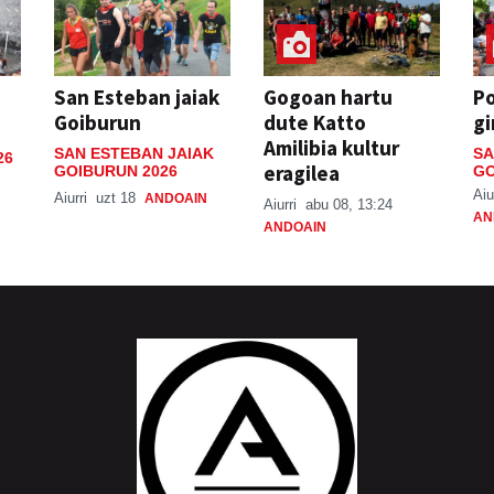
San Esteban jaiak
Gogoan hartu
P
Goiburun
dute Katto
gi
Amilibia kultur
SAN ESTEBAN JAIAK
SA
26
eragilea
GOIBURUN 2026
GO
Aiu
Aiurri
uzt 18
ANDOAIN
Aiurri
abu 08, 13:24
AN
ANDOAIN