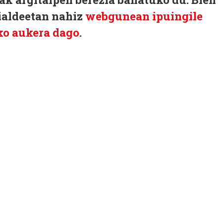
rialdeetan nahiz
webgunean ipuingile
ko aukera dago
.