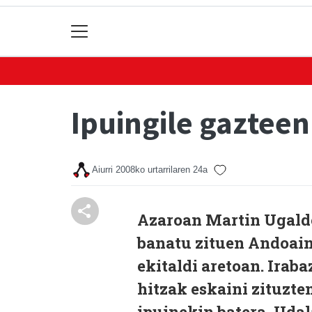
Ipuingile gazteen
Aiurri
2008ko urtarrilaren 24a
Azaroan Martin Ugalde
banatu zituen Andoai
ekitaldi aretoan. Irab
hitzak eskaini zituzte
ipuinekin batera, Udal