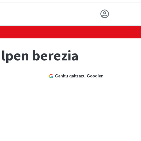
alpen berezia
Gehitu gaitzazu Googlen