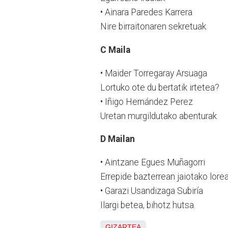
• Ainara Paredes Karrera
Nire birraitonaren sekretuak
C Maila
• Maider Torregaray Arsuaga
Lortuko ote du bertatik irtetea?
• Iñigo Hernández Perez
Uretan murgildutako abenturak
D Mailan
• Aintzane Egues Muñagorri
Errepide bazterrean jaiotako lore
• Garazi Usandizaga Subiría
Ilargi betea, bihotz hutsa.
GIZARTEA