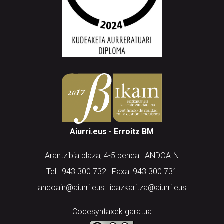
Aiurri.eus - Erroitz BM
Arantzibia plaza, 4-5 behea | ANDOAIN
Tel.: 943 300 732 | Faxa: 943 300 731
andoain@aiurri.eus | idazkaritza@aiurri.eus
Codesyntaxek garatua