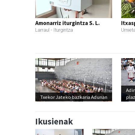
Amonarriz iturgintza S. L.
Itxas
Larraul
- Iturgintza
Urniet
Adi
Txekor Jateko bazkaria Adunan
pla
Ikusienak