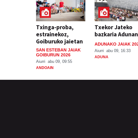
Txinga-proba,
Txekor Jateko
estrainekoz,
bazkaria Adunan
Goiburuko jaietan
ADUNAKO JAIAK 20
SAN ESTEBAN JAIAK
Aiurri
abu 09, 16:33
GOIBURUN 2026
ADUNA
Aiurri
abu 09, 09:55
ANDOAIN