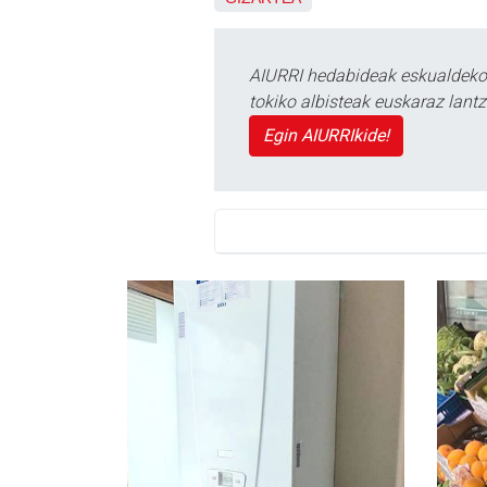
AIURRI hedabideak eskualdeko n
tokiko albisteak euskaraz lan
Egin AIURRIkide!