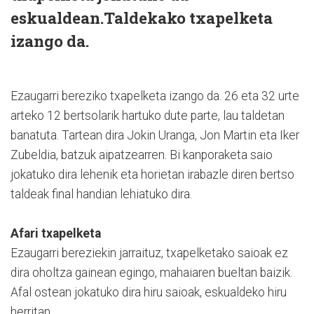
eskualdean.Taldekako txapelketa
izango da.
Ezaugarri bereziko txapelketa izango da. 26 eta 32 urte
arteko 12 bertsolarik hartuko dute parte, lau taldetan
banatuta. Tartean dira Jokin Uranga, Jon Martin eta Iker
Zubeldia, batzuk aipatzearren. Bi kanporaketa saio
jokatuko dira lehenik eta horietan irabazle diren bertso
taldeak final handian lehiatuko dira.
Afari txapelketa
Ezaugarri bereziekin jarraituz, txapelketako saioak ez
dira oholtza gainean egingo, mahaiaren bueltan baizik.
Afal ostean jokatuko dira hiru saioak, eskualdeko hiru
herritan.