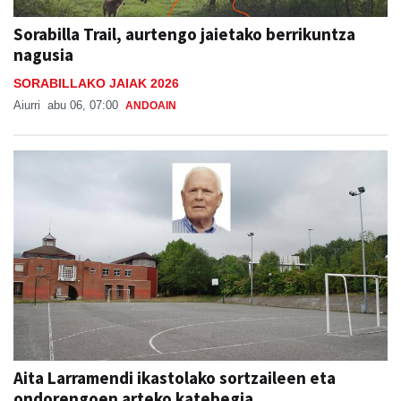
Sorabilla Trail, aurtengo jaietako berrikuntza
nagusia
SORABILLAKO JAIAK 2026
Aiurri
abu 06, 07:00
ANDOAIN
Aita Larramendi ikastolako sortzaileen eta
ondorengoen arteko katebegia