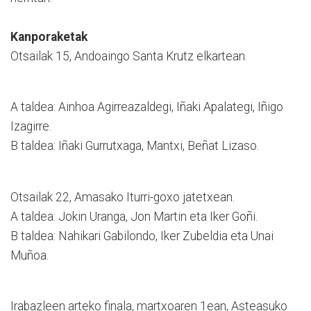
Kanporaketak
Otsailak 15, Andoaingo Santa Krutz elkartean.
A taldea: Ainhoa Agirreazaldegi, Iñaki Apalategi, Iñigo
Izagirre.
B taldea: Iñaki Gurrutxaga, Mantxi, Beñat Lizaso.
Otsailak 22, Amasako Iturri-goxo jatetxean.
A taldea: Jokin Uranga, Jon Martin eta Iker Goñi.
B taldea: Nahikari Gabilondo, Iker Zubeldia eta Unai
Muñoa.
Irabazleen arteko finala, martxoaren 1ean, Asteasuko