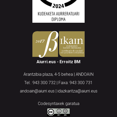
Aiurri.eus - Erroitz BM
Arantzibia plaza, 4-5 behea | ANDOAIN
Tel.: 943 300 732 | Faxa: 943 300 731
andoain@aiurri.eus | idazkaritza@aiurri.eus
Codesyntaxek garatua