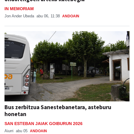
IN MEMORIAM
Jon Ander Ubeda
abu 06, 11:38
ANDOAIN
Bus zerbitzua Sanestebanetara, asteburu
honetan
SAN ESTEBAN JAIAK GOIBURUN 2026
Aiurri
abu 05
ANDOAIN