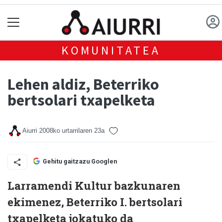
KOMUNITATEA
Lehen aldiz, Beterriko
bertsolari txapelketa
Aiurri
2008ko urtarrilaren 23a
Gehitu gaitzazu Googlen
Larramendi Kultur bazkunaren
ekimenez, Beterriko I. bertsolari
txapelketa jokatuko da