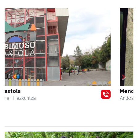
Previous
Next
Mendi autoeskola
Andoain
- Autoeskolak