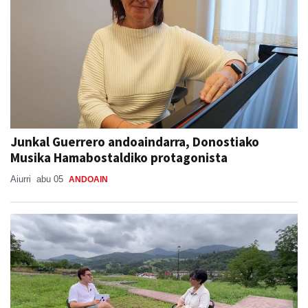
Junkal Guerrero andoaindarra, Donostiako
Musika Hamabostaldiko protagonista
Aiurri
abu 05
ANDOAIN