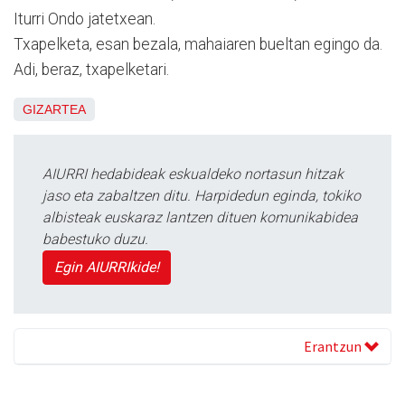
Iturri Ondo jatetxean.
Txapelketa, esan bezala, mahaiaren bueltan egingo da.
Adi, beraz, txapelketari.
GIZARTEA
AIURRI hedabideak eskualdeko nortasun hitzak
jaso eta zabaltzen ditu. Harpidedun eginda, tokiko
albisteak euskaraz lantzen dituen komunikabidea
babestuko duzu.
Egin AIURRIkide!
Erantzun