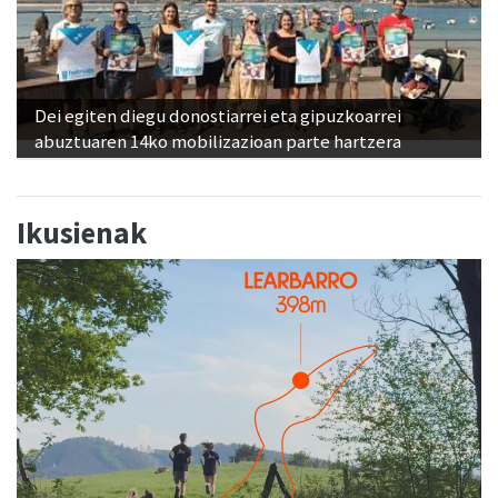
Dei egiten diegu donostiarrei eta gipuzkoarrei
abuztuaren 14ko mobilizazioan parte hartzera
Ikusienak