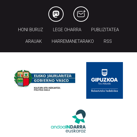
HONI BURUZ
LEGE OHARRA
PUBLIZITATEA
ARAUAK
HARREMANETARAKO
RSS