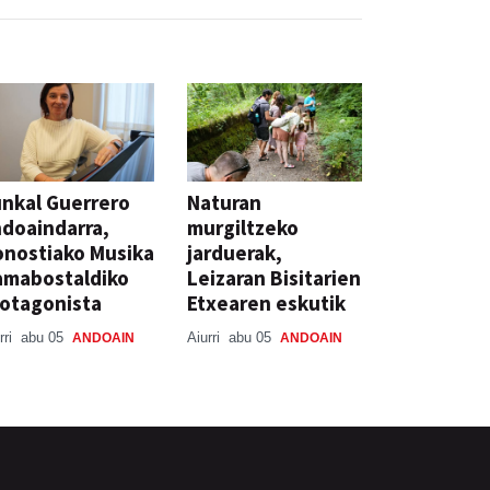
nkal Guerrero
Naturan
doaindarra,
murgiltzeko
nostiako Musika
jarduerak,
amabostaldiko
Leizaran Bisitarien
otagonista
Etxearen eskutik
rri
abu 05
Aiurri
abu 05
ANDOAIN
ANDOAIN