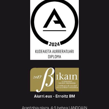
Aiurri.eus - Erroitz BM
Arantzibia plaza, 4-5 behea | ANDOAIN