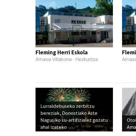
Fleming Herri Eskola
Flemi
Amasa-Villabona
- Hezkuntza
Amasa
Lurraldebuseko zerbitzu
bereziak, Donostiako Aste
Nagusiko su-artifizialez gozatu
Otoi
ahal izateko
Ama