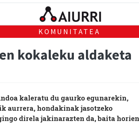
KOMUNITATEA
en kokaleku aldaketa
ndoa kaleratu du gaurko egunarekin,
tik aurrera, hondakinak jasotzeko
ingo direla jakinarazten da, baita horie