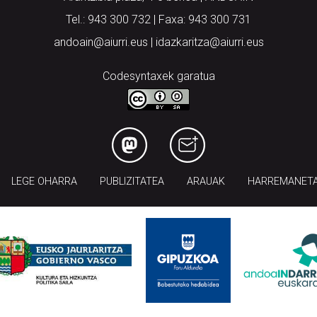
Tel.: 943 300 732 | Faxa: 943 300 731
andoain@aiurri.eus | idazkaritza@aiurri.eus
Codesyntaxek garatua
LEGE OHARRA
PUBLIZITATEA
ARAUAK
HARREMANET