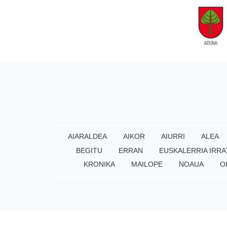
AIARALDEA
AIKOR
AIURRI
ALEA
BEGITU
ERRAN
EUSKALERRIA IRRA
KRONIKA
MAILOPE
NOAUA
O