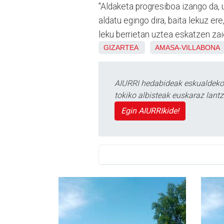
"Aldaketa progresiboa izango da, u
aldatu egingo dira, baita lekuz er
leku berrietan uztea eskatzen zaie
GIZARTEA
AMASA-VILLABONA
AIURRI hedabideak eskualdeko n
tokiko albisteak euskaraz lan
Egin AIURRIkide!