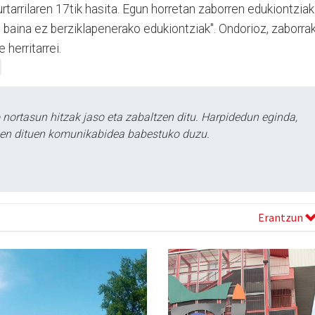
rtarrilaren 17tik hasita. Egun horretan zaborren edukiontziak
e, baina ez berziklapenerako edukiontziak". Ondorioz, zaborra
 herritarrei.
ortasun hitzak jaso eta zabaltzen ditu. Harpidedun eginda,
tzen dituen komunikabidea babestuko duzu.
Erantzun