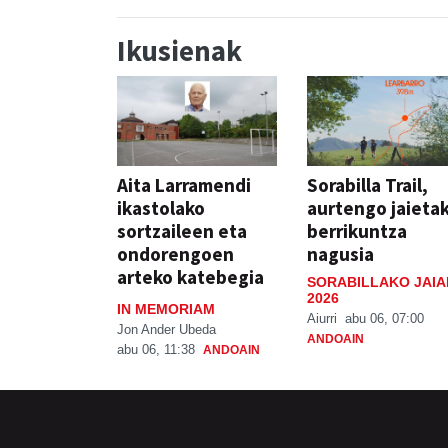
Ikusienak
Aita Larramendi
Sorabilla Trail,
ikastolako
aurtengo jaieta
sortzaileen eta
berrikuntza
ondorengoen
nagusia
arteko katebegia
SORABILLAKO JAIA
2026
IN MEMORIAM
Aiurri
abu 06, 07:00
Jon Ander Ubeda
ANDOAIN
abu 06, 11:38
ANDOAIN