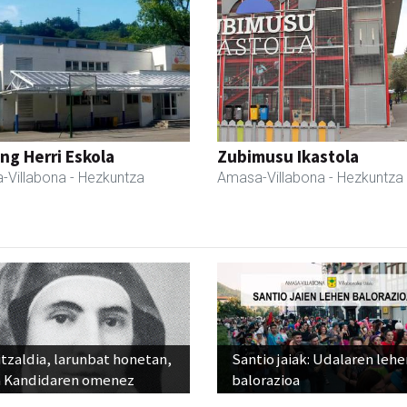
ng Herri Eskola
Zubimusu Ikastola
-Villabona
- Hezkuntza
Amasa-Villabona
- Hezkuntza
tzaldia, larunbat honetan,
Santio jaiak: Udalaren lehe
 Kandidaren omenez
balorazioa