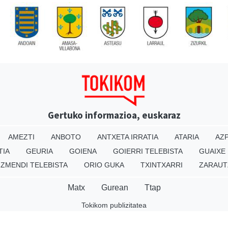
Gertuko informazioa, euskaraz
AMEZTI
ANBOTO
ANTXETA IRRATIA
ATARIA
AZP
TIA
GEURIA
GOIENA
GOIERRI TELEBISTA
GUAIXE
IZMENDI TELEBISTA
ORIO GUKA
TXINTXARRI
ZARAUT
Matx
Gurean
Ttap
Tokikom publizitatea
v16.25.0