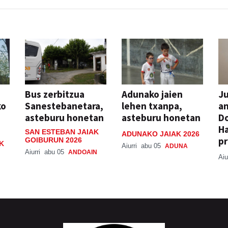
Bus zerbitzua
Adunako jaien
Ju
ko
Sanestebanetara,
lehen txanpa,
an
asteburu honetan
asteburu honetan
Do
H
SAN ESTEBAN JAIAK
ADUNAKO JAIAK 2026
pr
GOIBURUN 2026
K
Aiurri
abu 05
ADUNA
Aiurri
abu 05
ANDOAIN
Aiu