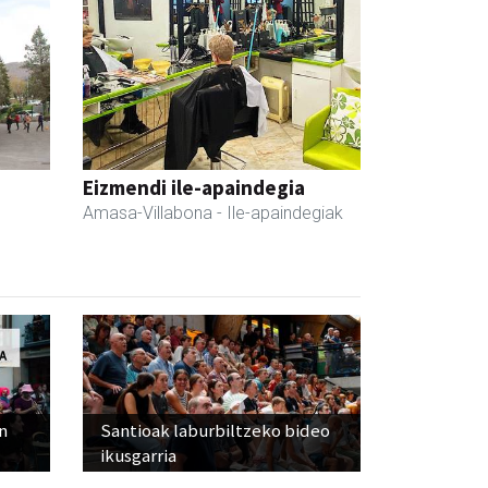
Eizmendi ile-apaindegia
Amasa-Villabona
- Ile-apaindegiak
n
Santioak laburbiltzeko bideo
ikusgarria