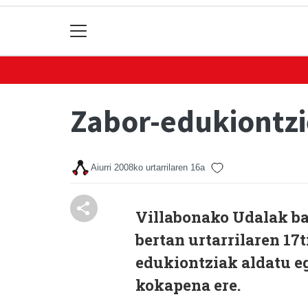
Zabor-edukiontzi
Aiurri
2008ko urtarrilaren 16a
Villabonako Udalak ba
bertan urtarrilaren 17
edukiontziak aldatu eg
kokapena ere.