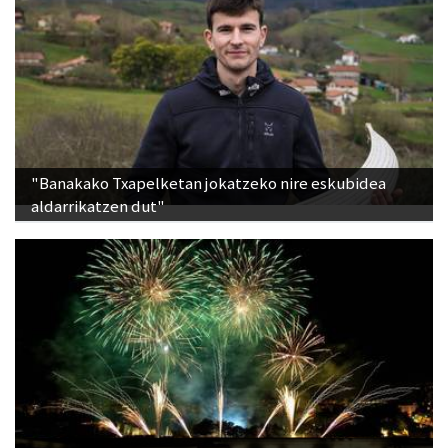
"Banakako Txapelketan jokatzeko nire eskubidea
aldarrikatzen dut"