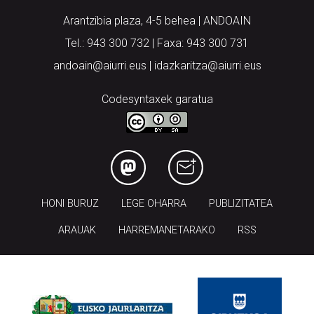
Arantzibia plaza, 4-5 behea | ANDOAIN
Tel.: 943 300 732 | Faxa: 943 300 731
andoain@aiurri.eus | idazkaritza@aiurri.eus
Codesyntaxek garatua
HONI BURUZ
LEGE OHARRA
PUBLIZITATEA
ARAUAK
HARREMANETARAKO
RSS