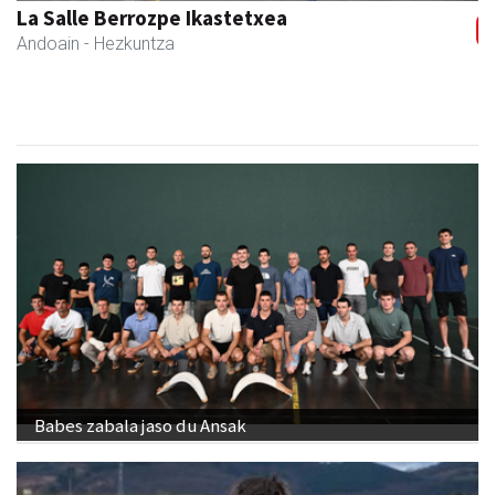
La Salle Berrozpe Ikastetxea
Andoain
- Hezkuntza
Babes zabala jaso du Ansak