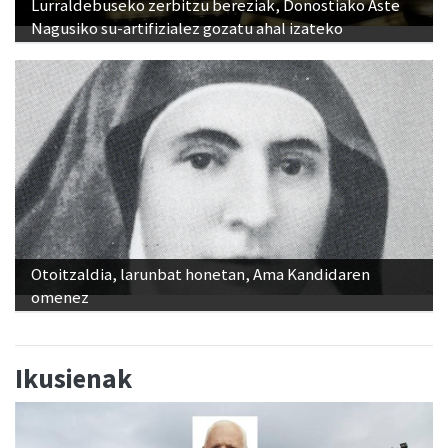
Lurraldebuseko zerbitzu bereziak, Donostiako Aste
Nagusiko su-artifizialez gozatu ahal izateko
Otoitzaldia, larunbat honetan, Ama Kandidaren
omenez
Ikusienak