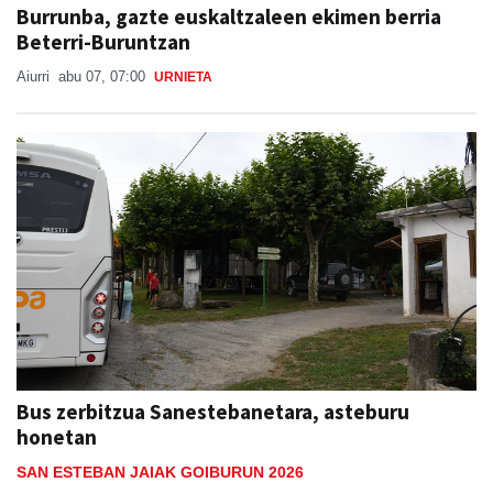
Burrunba, gazte euskaltzaleen ekimen berria
Beterri-Buruntzan
Aiurri
abu 07, 07:00
URNIETA
Bus zerbitzua Sanestebanetara, asteburu
honetan
SAN ESTEBAN JAIAK GOIBURUN 2026