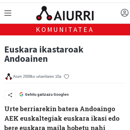
KOMUNITATEA
Euskara ikastaroak
Andoainen
Aiurri
2008ko urtarrilaren 10a
Gehitu gaitzazu Googlen
Urte berriarekin batera Andoaingo
AEK euskaltegiak euskara ikasi edo
bere euskara maila hobetu nahi