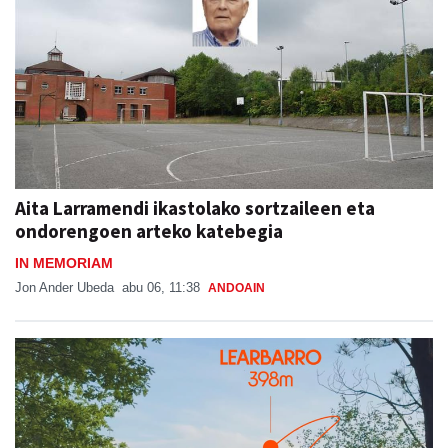
Aita Larramendi ikastolako sortzaileen eta
ondorengoen arteko katebegia
IN MEMORIAM
Jon Ander Ubeda
abu 06, 11:38
ANDOAIN