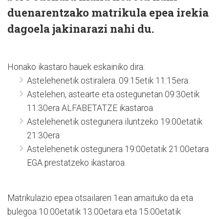
duenarentzako matrikula epea irekia
dagoela jakinarazi nahi du.
Honako ikastaro hauek eskainiko dira:
Astelehenetik ostiralera. 09:15etik 11:15era.
Astelehen, astearte eta ostegunetan 09:30etik
11:30era ALFABETATZE ikastaroa.
Astelehenetik ostegunera iluntzeko 19:00etatik
21:30era
Astelehenetik ostegunera 19:00etatik 21:00etara
EGA prestatzeko ikastaroa.
Matrikulazio epea otsailaren 1ean amaituko da eta
bulegoa 10:00etatik 13:00etara eta 15:00etatik