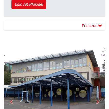
Egin AIURRIkide!
Erantzun
Previous
Next