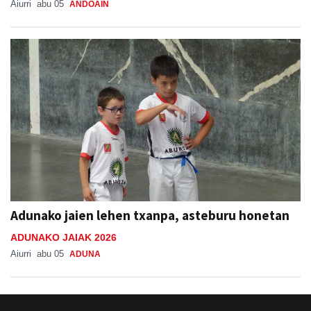
Aiurri
abu 05
ANDOAIN
Adunako jaien lehen txanpa, asteburu honetan
ADUNAKO JAIAK 2026
Aiurri
abu 05
ADUNA