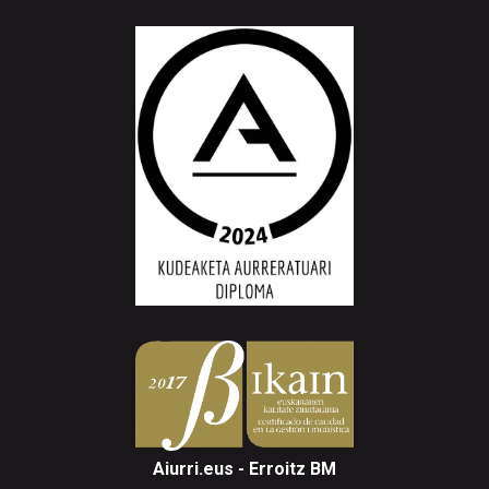
Aiurri.eus - Erroitz BM