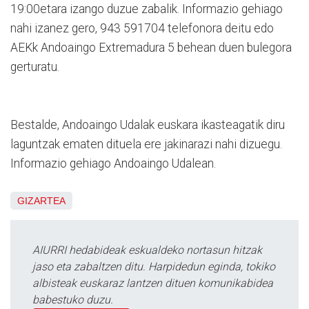
19:00etara izango duzue zabalik. Informazio gehiago
nahi izanez gero, 943 591704 telefonora deitu edo
AEKk Andoaingo Extremadura 5 behean duen bulegora
gerturatu.
Bestalde, Andoaingo Udalak euskara ikasteagatik diru
laguntzak ematen dituela ere jakinarazi nahi dizuegu.
Informazio gehiago Andoaingo Udalean.
GIZARTEA
AIURRI hedabideak eskualdeko nortasun hitzak
jaso eta zabaltzen ditu. Harpidedun eginda, tokiko
albisteak euskaraz lantzen dituen komunikabidea
babestuko duzu.