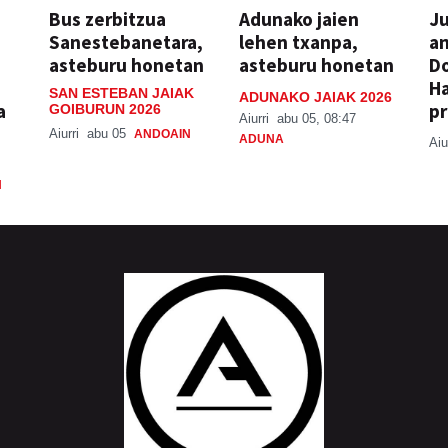
Bus zerbitzua
Adunako jaien
Ju
Sanestebanetara,
lehen txanpa,
an
asteburu honetan
asteburu honetan
Do
H
SAN ESTEBAN JAIAK
ADUNAKO JAIAK 2026
a
pr
GOIBURUN 2026
Aiurri
abu 05, 08:47
Aiurri
abu 05
ANDOAIN
ADUNA
Aiu
N