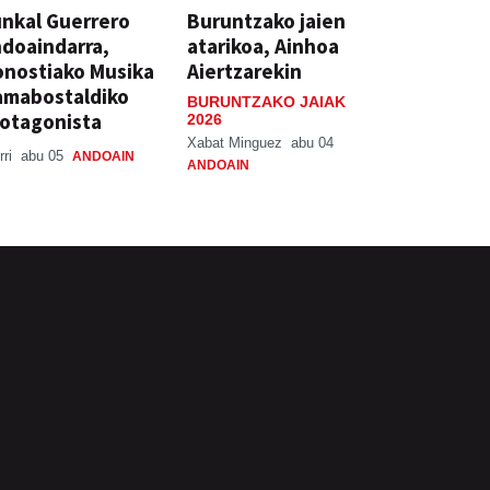
nkal Guerrero
Buruntzako jaien
doaindarra,
atarikoa, Ainhoa
nostiako Musika
Aiertzarekin
amabostaldiko
BURUNTZAKO JAIAK
otagonista
2026
Xabat Minguez
abu 04
rri
abu 05
ANDOAIN
ANDOAIN