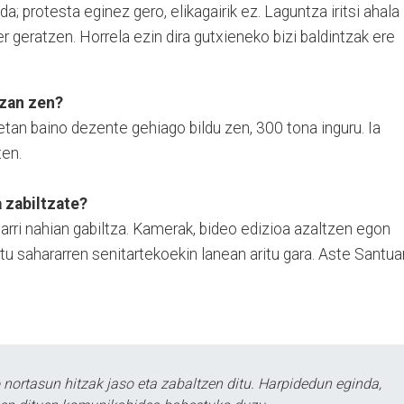
a; protesta eginez gero, elikagairik ez. Laguntza iritsi ahala
r geratzen. Horrela ezin dira gutxieneko bizi baldintzak ere
izan zen?
tan baino dezente gehiago bildu zen, 300 tona inguru. Ia
ten.
 zabiltzate?
arri nahian gabiltza. Kamerak, bideo edizioa azaltzen egon
tu sahararren senitartekoekin lanean aritu gara. Aste Santua
ortasun hitzak jaso eta zabaltzen ditu. Harpidedun eginda,