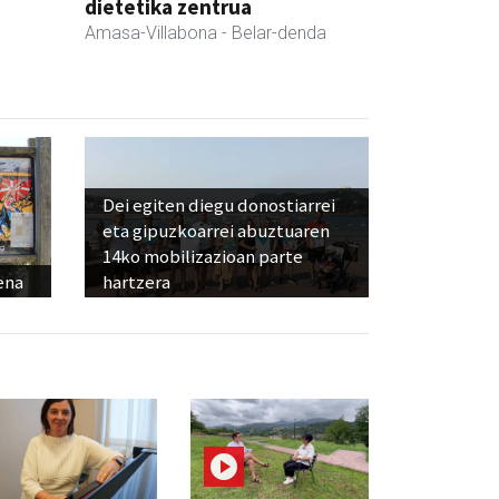
dietetika zentrua
Amasa-Villabona
- Belar-denda
Dei egiten diegu donostiarrei
eta gipuzkoarrei abuztuaren
14ko mobilizazioan parte
ena
hartzera