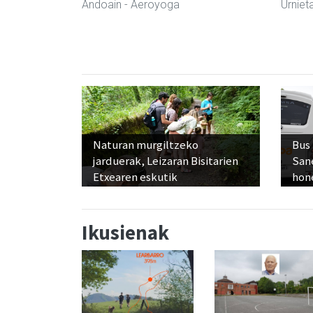
Andoain
- Aeroyoga
Urniet
Naturan murgiltzeko
Bus
jarduerak, Leizaran Bisitarien
San
Etxearen eskutik
hon
Ikusienak