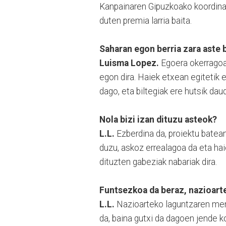
Kanpainaren Gipuzkoako koordinat
duten premia larria baita.
Saharan egon berria zara aste 
Luisma Lopez.
Egoera okerragoa 
egon dira. Haiek etxean egitetik e
dago, eta biltegiak ere hutsik da
Nola bizi izan dituzu asteok?
L.L.
Ezberdina da, proiektu batea
duzu, askoz errealagoa da eta haie
dituzten gabeziak nabariak dira.
Funtsezkoa da beraz, nazioarte
L.L.
Nazioarteko laguntzaren men
da, baina gutxi da dagoen jende ko