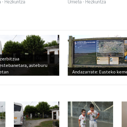
a
- Hezkuntza
Urnieta
- Hezkuntza
 zerbitzua
estebanetara, asteburu
etan
Andazarrate: Eusteko kem