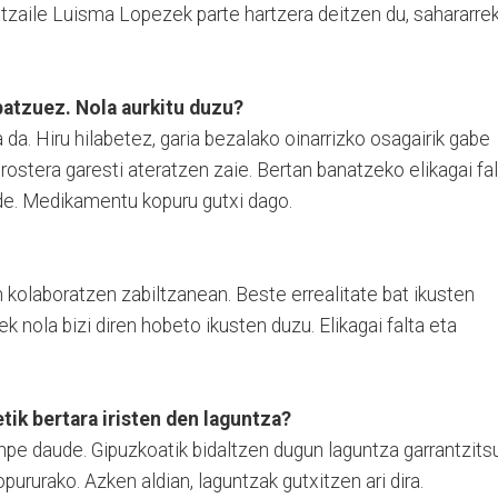
zaile Luisma Lopezek parte hartzera deitzen du, sahararre
batzuez. Nola aurkitu duzu?
da. Hiru hilabetez, garia bezalako oinarrizko osagairik gabe
rostera garesti ateratzen zaie. Bertan banatzeko elikagai fa
ude. Medikamentu kopuru gutxi dago.
n kolaboratzen zabiltzanean. Beste errealitate bat ikusten
k nola bizi diren hobeto ikusten duzu. Elikagai falta eta
tik bertara iristen den laguntza?
pe daude. Gipuzkoatik bidaltzen dugun laguntza garrantzits
pururako. Azken aldian, laguntzak gutxitzen ari dira.