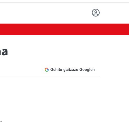
na
Gehitu gaitzazu Googlen
.