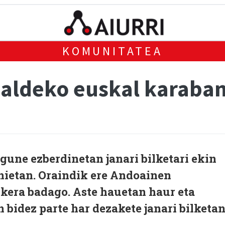
KOMUNITATEA
 aldeko euskal karaba
une ezberdinetan janari bilketari ekin
nietan. Oraindik ere Andoainen
kera badago. Aste hauetan haur eta
 bidez parte har dezakete janari bilketan