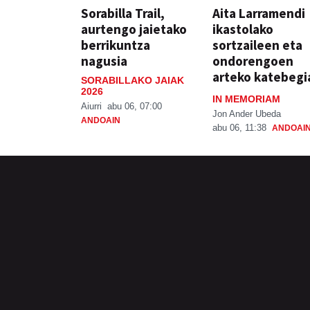
Sorabilla Trail,
Aita Larramendi
aurtengo jaietako
ikastolako
berrikuntza
sortzaileen eta
nagusia
ondorengoen
arteko katebegi
SORABILLAKO JAIAK
2026
IN MEMORIAM
Aiurri
abu 06, 07:00
Jon Ander Ubeda
ANDOAIN
abu 06, 11:38
ANDOAI