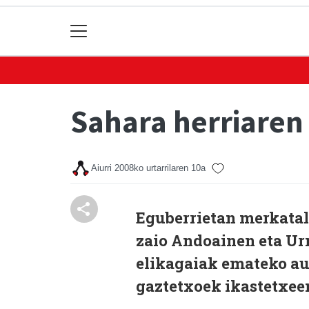
Sahara herriaren
Aiurri
2008ko urtarrilaren 10a
Eguberrietan merkatalg
zaio Andoainen eta Ur
elikagaiak emateko au
gaztetxoek ikastetxeen