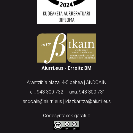
Aiurri.eus - Erroitz BM
Arantzibia plaza, 4-5 behea | ANDOAIN
Tel.: 943 300 732 | Faxa: 943 300 731
andoain@aiurri.eus | idazkaritza@aiurri.eus
Codesyntaxek garatua