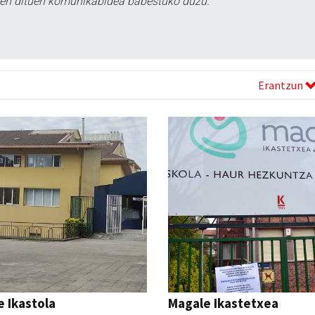
tzen dituen komunikabidea babestuko duzu.
Erantzun
 Ikastola
Magale Ikastetxea