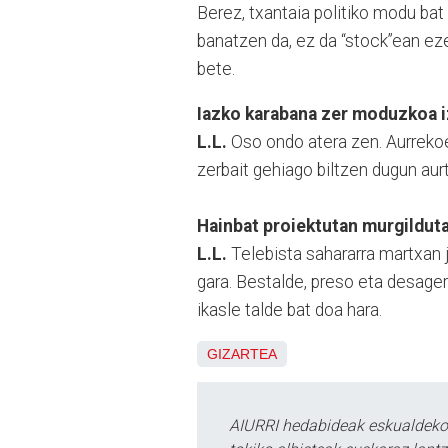
Berez, txantaia politiko modu bat d
banatzen da, ez da “stock”ean eze
bete.
Iazko karabana zer moduzkoa 
L.L.
Oso ondo atera zen. Aurrekoe
zerbait gehiago biltzen dugun aur
Hainbat proiektutan murgilduta
L.L.
Telebista sahararra martxan j
gara. Bestalde, preso eta desager
ikasle talde bat doa hara.
GIZARTEA
AIURRI hedabideak eskualdeko n