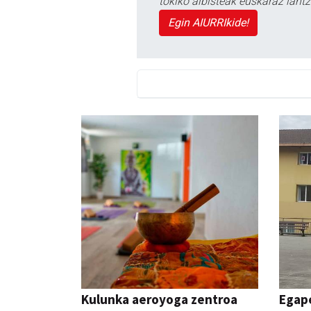
tokiko albisteak euskaraz lan
Egin AIURRIkide!
Kulunka aeroyoga zentroa
Egape