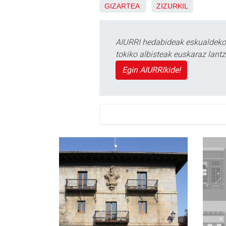
GIZARTEA
ZIZURKIL
AIURRI hedabideak eskualdeko n
tokiko albisteak euskaraz lan
Egin AIURRIkide!