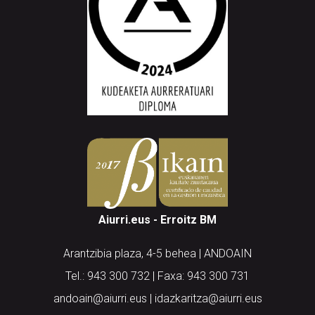
Aiurri.eus - Erroitz BM
Arantzibia plaza, 4-5 behea | ANDOAIN
Tel.: 943 300 732 | Faxa: 943 300 731
andoain@aiurri.eus | idazkaritza@aiurri.eus