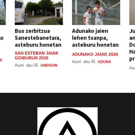
Bus zerbitzua
Adunako jaien
Ju
ko
Sanestebanetara,
lehen txanpa,
an
asteburu honetan
asteburu honetan
Do
H
SAN ESTEBAN JAIAK
ADUNAKO JAIAK 2026
pr
GOIBURUN 2026
K
Aiurri
abu 05
ADUNA
Aiurri
abu 05
ANDOAIN
Aiu