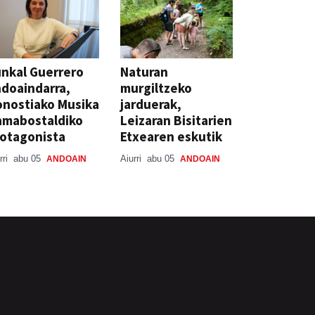
nkal Guerrero
Naturan
doaindarra,
murgiltzeko
nostiako Musika
jarduerak,
amabostaldiko
Leizaran Bisitarien
otagonista
Etxearen eskutik
rri
abu 05
Aiurri
abu 05
ANDOAIN
ANDOAIN