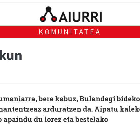
KOMUNITATEA
ukun
rumaniarra, bere kabuz, Bulandegi bideko
antentzeaz arduratzen da. Aipatu kalek
 apaindu du lorez eta bestelako