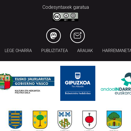
Codesyntaxek garatua
LEGE OHARRA
PUBLIZITATEA
ARAUAK
HARREMANET