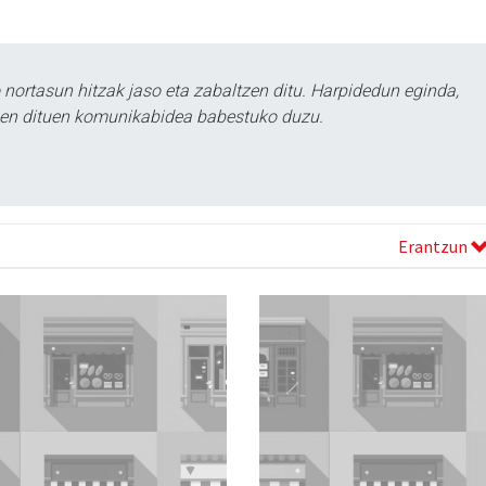
ortasun hitzak jaso eta zabaltzen ditu. Harpidedun eginda,
tzen dituen komunikabidea babestuko duzu.
Erantzun