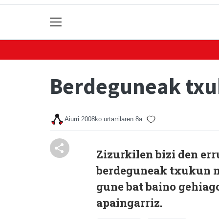
Berdeguneak tx
Aiurri
2008ko urtarrilaren 8a
Zizurkilen bizi den er
berdeguneak txukun m
gune bat baino gehiago
apaingarriz.