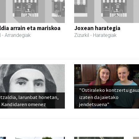
dia arrain eta mariskoa
Joxean harategia
l
- Arrandegiak
Zizurkil
- Harategiak
"Ostiraleko kontzertu gau
tzaldia, larunbat honetan,
izaten da jaietako
 Kandidaren omenez
jendetsuena"