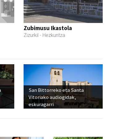
Zubimusu Ikastola
Zizurkil
- Hezkuntza
a
San Bittorreko eta Santa
Vitoriako audiogidak,
eskuragarri