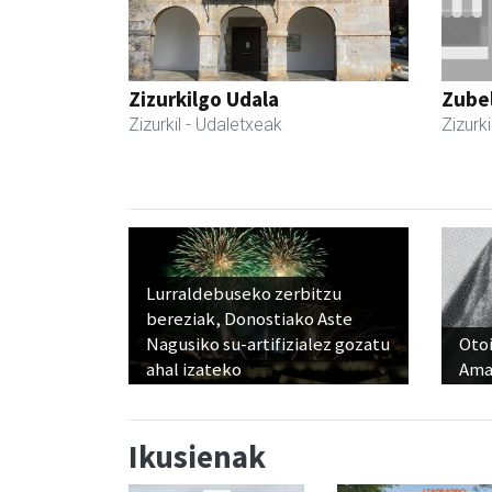
Zizurkilgo Udala
Zubel
Zizurkil
- Udaletxeak
Zizurki
Lurraldebuseko zerbitzu
bereziak, Donostiako Aste
Nagusiko su-artifizialez gozatu
Otoi
ahal izateko
Ama
Ikusienak