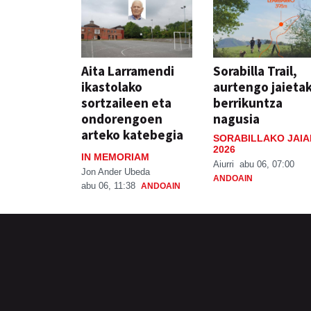
Aita Larramendi
Sorabilla Trail,
ikastolako
aurtengo jaieta
sortzaileen eta
berrikuntza
ondorengoen
nagusia
arteko katebegia
SORABILLAKO JAIA
2026
IN MEMORIAM
Aiurri
abu 06, 07:00
Jon Ander Ubeda
ANDOAIN
abu 06, 11:38
ANDOAIN