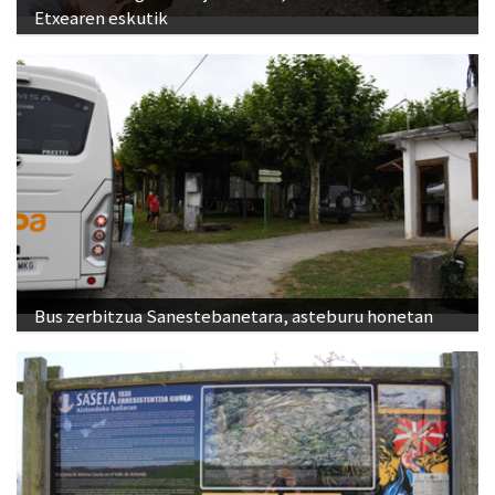
Etxearen eskutik
Bus zerbitzua Sanestebanetara, asteburu honetan