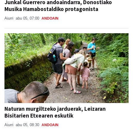
Junkal Guerrero andoaindarra, Donostiako
Musika Hamabostaldiko protagonista
Aiurri
abu 05, 07:00
ANDOAIN
Naturan murgiltzeko jarduerak, Leizaran
Bisitarien Etxearen eskutik
Aiurri
abu 05, 08:30
ANDOAIN