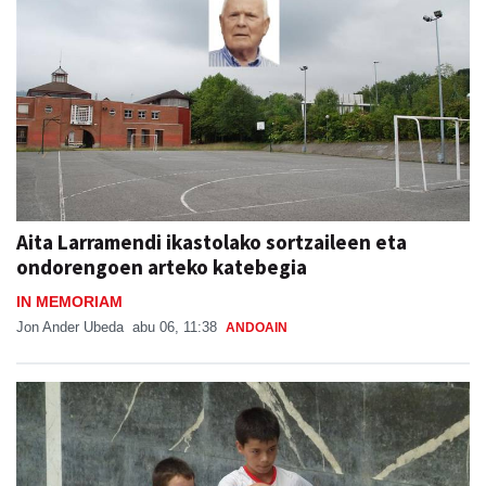
Aita Larramendi ikastolako sortzaileen eta
ondorengoen arteko katebegia
IN MEMORIAM
Jon Ander Ubeda
abu 06, 11:38
ANDOAIN