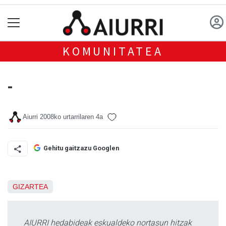
KOMUNITATEA
-
Aiurri
2008ko urtarrilaren 4a
Gehitu gaitzazu Googlen
GIZARTEA
AIURRI hedabideak eskualdeko nortasun hitzak