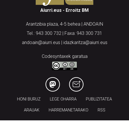
Aiurri.eus - Erroitz BM
Arantzibia plaza, 4-5 behea | ANDOAIN
Tel.: 943 300 732 | Faxa: 943 300 731
andoain@aiurri.eus | idazkaritza@aiurri.eus
Codesyntaxek garatua
HONI BURUZ
LEGE OHARRA
PUBLIZITATEA
ARAUAK
HARREMANETARAKO
RSS