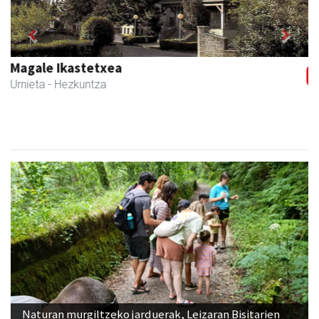
Previous
Next
Javier Iraola harategia
Asteasu
- Harategiak
Naturan murgiltzeko jarduerak, Leizaran Bisitarien