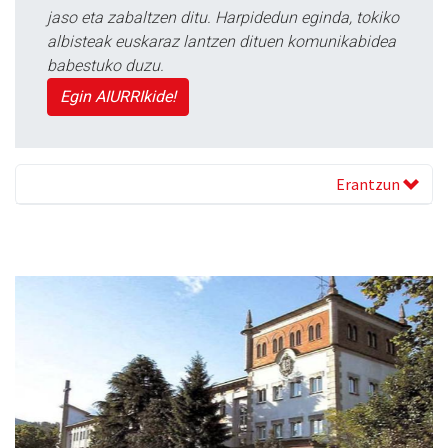
jaso eta zabaltzen ditu. Harpidedun eginda, tokiko
albisteak euskaraz lantzen dituen komunikabidea
babestuko duzu.
Egin AIURRIkide!
Erantzun