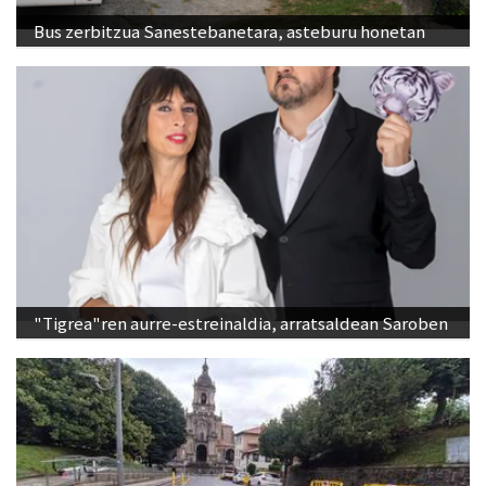
Bus zerbitzua Sanestebanetara, asteburu honetan
"Tigrea"ren aurre-estreinaldia, arratsaldean Saroben