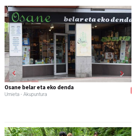
Previous
Next
Osane belar eta eko denda
Urnieta
- Akupuntura