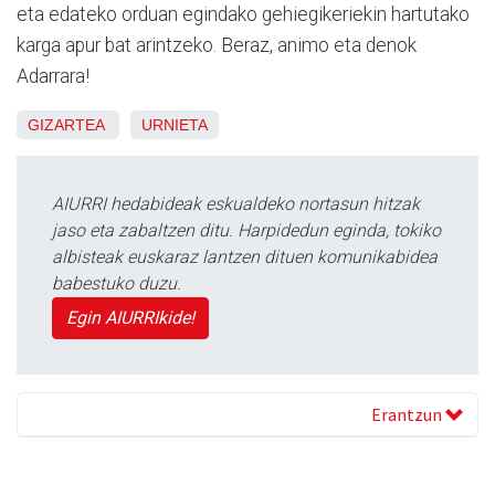
eta edateko orduan egindako gehiegikeriekin hartutako
karga apur bat arintzeko. Beraz, animo eta denok
Adarrara!
GIZARTEA
URNIETA
AIURRI hedabideak eskualdeko nortasun hitzak
jaso eta zabaltzen ditu. Harpidedun eginda, tokiko
albisteak euskaraz lantzen dituen komunikabidea
babestuko duzu.
Egin AIURRIkide!
Erantzun