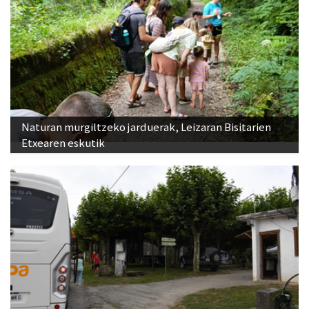
Naturan murgiltzeko jarduerak, Leizaran Bisitarien
Etxearen eskutik