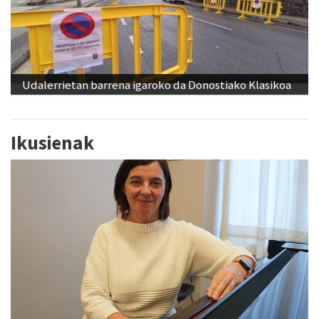
Udalerrietan barrena igaroko da Donostiako Klasikoa
Ikusienak