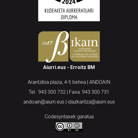
Aiurri.eus - Erroitz BM
Arantzibia plaza, 4-5 behea | ANDOAIN
Tel.: 943 300 732 | Faxa: 943 300 731
andoain@aiurri.eus | idazkaritza@aiurri.eus
Codesyntaxek garatua