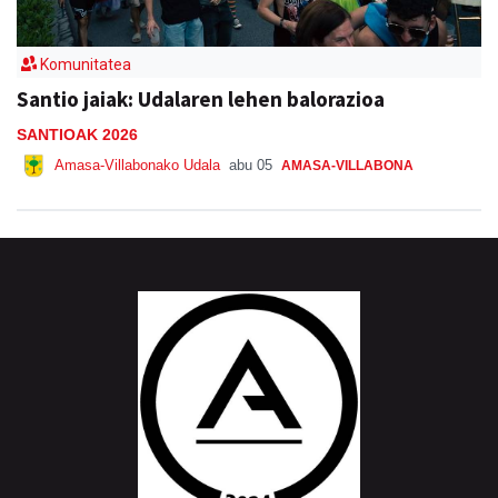
Komunitatea
Santio jaiak: Udalaren lehen balorazioa
SANTIOAK 2026
Amasa-Villabonako Udala
abu 05
AMASA-VILLABONA