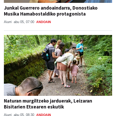
Junkal Guerrero andoaindarra, Donostiako
Musika Hamabostaldiko protagonista
Aiurri
abu 05, 07:00
ANDOAIN
Naturan murgiltzeko jarduerak, Leizaran
Bisitarien Etxearen eskutik
Aiurri
abu 05, 08:30
ANDOAIN