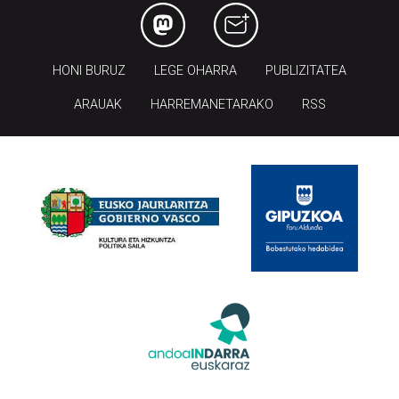
HONI BURUZ
LEGE OHARRA
PUBLIZITATEA
ARAUAK
HARREMANETARAKO
RSS