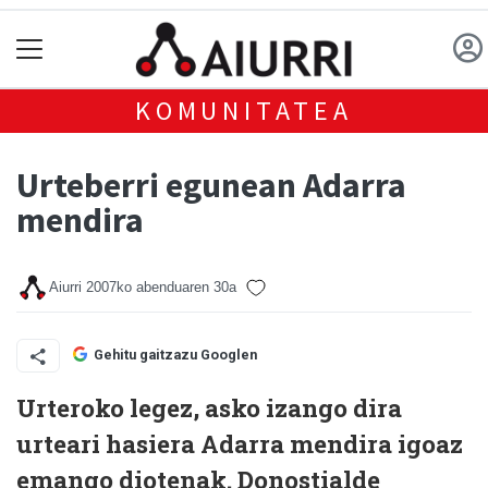
KOMUNITATEA
Urteberri egunean Adarra
mendira
Aiurri
2007ko abenduaren 30a
Gehitu gaitzazu Googlen
Urteroko legez, asko izango dira
urteari hasiera Adarra mendira igoaz
emango diotenak. Donostialde