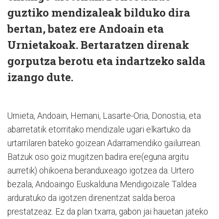
guztiko mendizaleak bilduko dira
bertan, batez ere Andoain eta
Urnietakoak. Bertaratzen direnak
gorputza berotu eta indartzeko salda
izango dute.
Urnieta, Andoain, Hernani, Lasarte-Oria, Donostia, eta
abarretatik etorritako mendizale ugari elkartuko da
urtarrilaren bateko goizean Adarramendiko gailurrean.
Batzuk oso goiz mugitzen badira ere(eguna argitu
aurretik) ohikoena beranduxeago igotzea da. Urtero
bezala, Andoaingo Euskalduna Mendigoizale Taldea
arduratuko da igotzen direnentzat salda beroa
prestatzeaz. Ez da plan txarra, gabon jai hauetan jateko