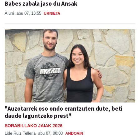
Babes zabala jaso du Ansak
Aiurri
abu 07, 13:55
URNIETA
"Auzotarrek oso ondo erantzuten dute, beti
daude laguntzeko prest"
SORABILLAKO JAIAK 2026
Lide Ruiz Telleria
abu 07, 08:00
ANDOAIN