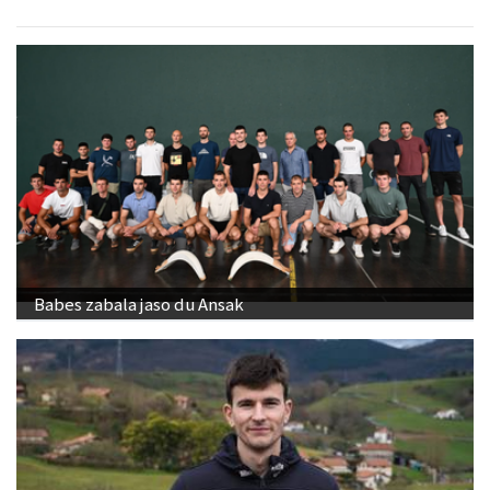
Babes zabala jaso du Ansak