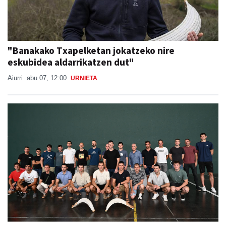
"Banakako Txapelketan jokatzeko nire
eskubidea aldarrikatzen dut"
Aiurri
abu 07, 12:00
URNIETA