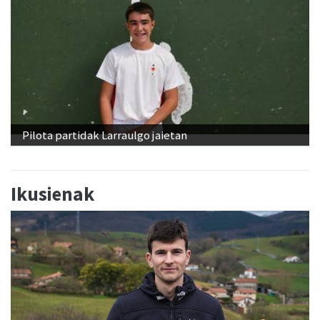
Pilota partidak Larraulgo jaietan
Ikusienak