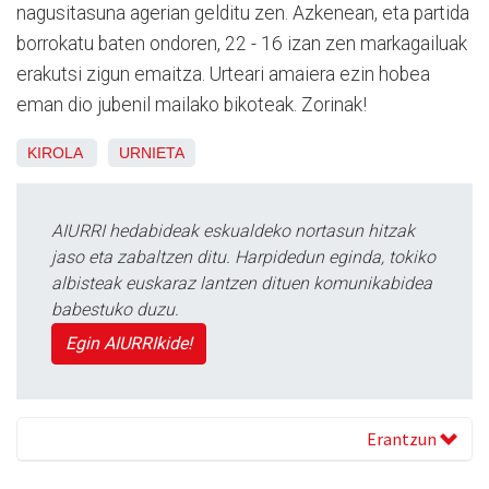
nagusitasuna agerian gelditu zen. Azkenean, eta partida
borrokatu baten ondoren, 22 - 16 izan zen markagailuak
erakutsi zigun emaitza. Urteari amaiera ezin hobea
eman dio jubenil mailako bikoteak. Zorinak!
KIROLA
URNIETA
AIURRI hedabideak eskualdeko nortasun hitzak
jaso eta zabaltzen ditu. Harpidedun eginda, tokiko
albisteak euskaraz lantzen dituen komunikabidea
babestuko duzu.
Egin AIURRIkide!
Erantzun