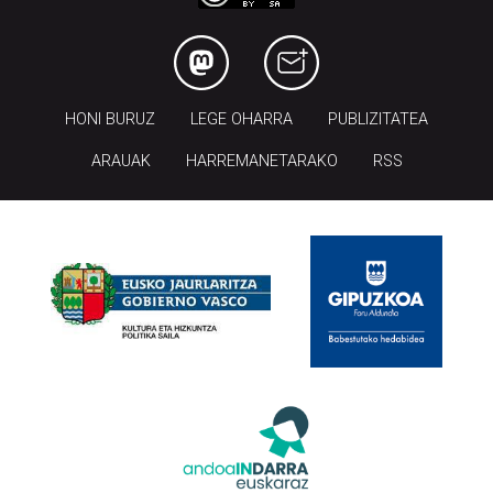
HONI BURUZ
LEGE OHARRA
PUBLIZITATEA
ARAUAK
HARREMANETARAKO
RSS