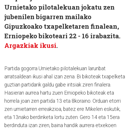
Urnietako pilotalekuan jokatu zen
jubenilen bigarren mailako
Gipuzkoako txapelketaren finalean,
Erniope
ko bikoteari
22 - 16
irabazita.
Argazkiak ikusi
.
Partida gogorra Urnietako pilotalekuan larunbat
arratsaldean ikusi ahal izan zena. Bi bikoteak txapelketa
guztian partidarik galdu gabe iritsiak ziren finalera.
Hasieran aurrea hartu zuen Erniopeko bikoteak eta
horrela joan zen partida 13 eta 8koraino. Orduan etorri
zen urnietarren erreakzioa, batez ere Mikelen eskutik,
eta 13nako berdinketa lortu zuten. Gero 14 eta 15era
berdinduta izan ziren, baina handik aurrera etxekoen