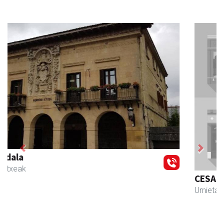
Previous
Next
CESA Formazio Zentroa
Urnieta
- Ikasketak