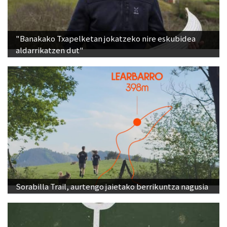
"Banakako Txapelketan jokatzeko nire eskubidea
aldarrikatzen dut"
Sorabilla Trail, aurtengo jaietako berrikuntza nagusia