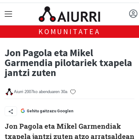
KOMUNITATEA
Jon Pagola eta Mikel
Garmendia pilotariek txapela
jantzi zuten
Aiurri
2007ko abenduaren 30a
Gehitu gaitzazu Googlen
Jon Pagola
eta
Mikel
Garmendia
k
txapela jantzi zuten atzo arratsaldean