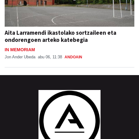
Aita Larramendi ikastolako sortzaileen eta
ondorengoen arteko katebegia
IN MEMORIAM
Jon Ander Ubeda
abu 06, 11:38
ANDOAIN