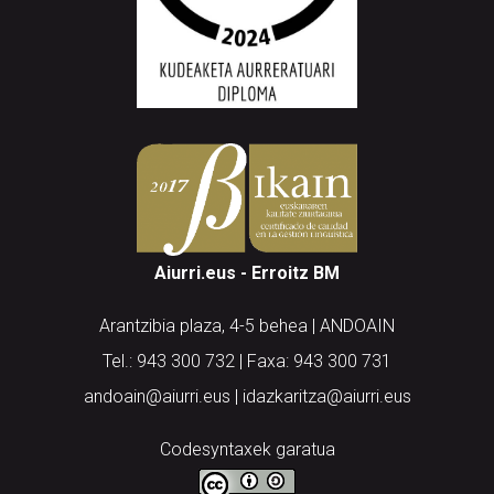
Aiurri.eus - Erroitz BM
Arantzibia plaza, 4-5 behea | ANDOAIN
Tel.: 943 300 732 | Faxa: 943 300 731
andoain@aiurri.eus | idazkaritza@aiurri.eus
Codesyntaxek garatua