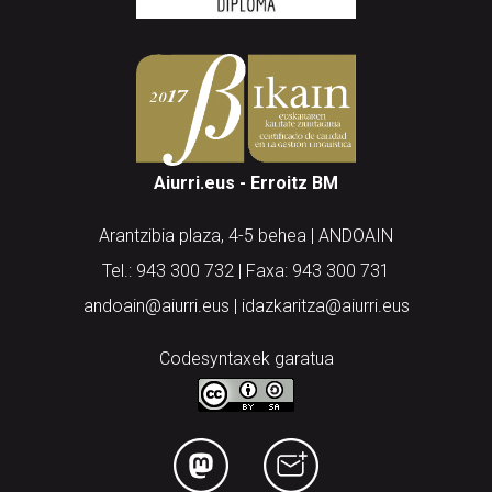
Aiurri.eus - Erroitz BM
Arantzibia plaza, 4-5 behea | ANDOAIN
Tel.: 943 300 732 | Faxa: 943 300 731
andoain@aiurri.eus | idazkaritza@aiurri.eus
Codesyntaxek garatua