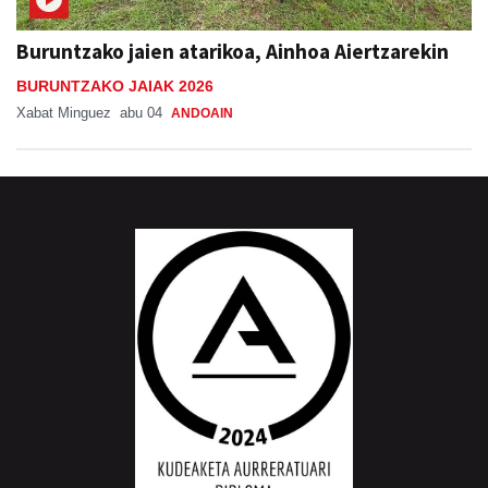
Buruntzako jaien atarikoa, Ainhoa Aiertzarekin
BURUNTZAKO JAIAK 2026
Xabat Minguez
abu 04
ANDOAIN