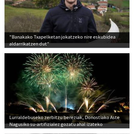
"Banakako Txapelketan jokatzeko nire eskubidea
aldarrikatzen dut"
Lurraldebuseko zerbitzu bereziak, Donostiako Aste
Nagusiko su-artifizialez gozatu ahal izateko