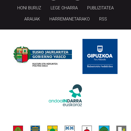
HONI BURUZ
LEGE OHARRA
PUBLIZITATEA
ARAUAK
HARREMANETARAKO
RSS