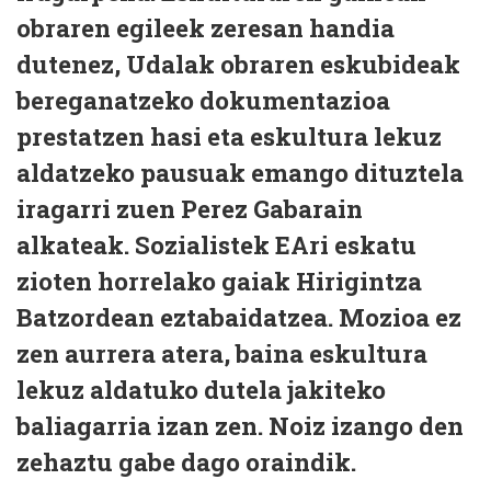
obraren egileek zeresan handia
dutenez, Udalak obraren eskubideak
bereganatzeko dokumentazioa
prestatzen hasi eta eskultura lekuz
aldatzeko pausuak emango dituztela
iragarri zuen Perez Gabarain
alkateak. Sozialistek EAri eskatu
zioten horrelako gaiak Hirigintza
Batzordean eztabaidatzea. Mozioa ez
zen aurrera atera, baina eskultura
lekuz aldatuko dutela jakiteko
baliagarria izan zen. Noiz izango den
zehaztu gabe dago oraindik.