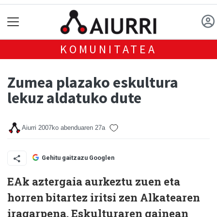
KOMUNITATEA
Zumea plazako eskultura
lekuz aldatuko dute
Aiurri
2007ko abenduaren 27a
Gehitu gaitzazu Googlen
EAk aztergaia aurkeztu zuen eta
horren bitartez iritsi zen Alkatearen
iragarpena. Eskulturaren gainean