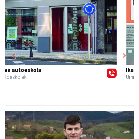
Previous
Next
Ikasmin ikasketa zentroa
Urnieta
- Ikasketa zentroak