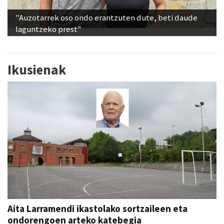
"Auzotarrek oso ondo erantzuten dute, beti daude
laguntzeko prest"
Ikusienak
Aita Larramendi ikastolako sortzaileen eta
ondorengoen arteko katebegia