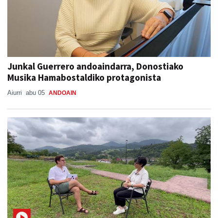
Junkal Guerrero andoaindarra, Donostiako
Musika Hamabostaldiko protagonista
Aiurri
abu 05
ANDOAIN