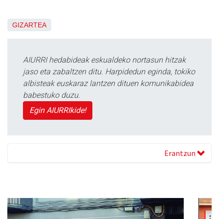
GIZARTEA
AIURRI hedabideak eskualdeko nortasun hitzak
jaso eta zabaltzen ditu. Harpidedun eginda, tokiko
albisteak euskaraz lantzen dituen komunikabidea
babestuko duzu.
Egin AIURRIkide!
Erantzun