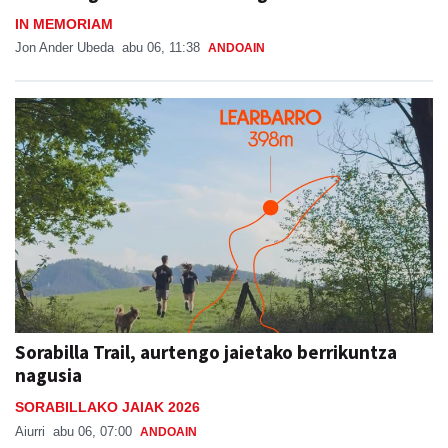
IN MEMORIAM
Jon Ander Ubeda
abu 06, 11:38
ANDOAIN
Sorabilla Trail, aurtengo jaietako berrikuntza
nagusia
SORABILLAKO JAIAK 2026
Aiurri
abu 06, 07:00
ANDOAIN