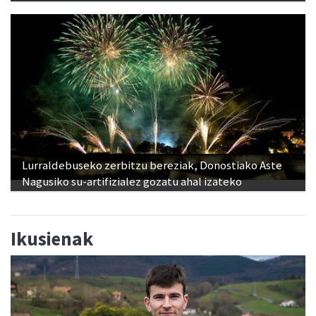
Lurraldebuseko zerbitzu bereziak, Donostiako Aste
Nagusiko su-artifizialez gozatu ahal izateko
Ikusienak