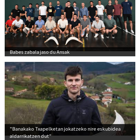
Babes zabala jaso du Ansak
"Banakako Txapelketan jokatzeko nire eskubidea
aldarrikatzen dut"