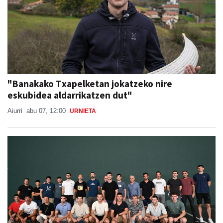
"Banakako Txapelketan jokatzeko nire
eskubidea aldarrikatzen dut"
Aiurri
abu 07, 12:00
URNIETA