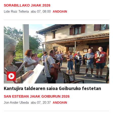
SORABILLAKO JAIAK 2026
Lide Ruiz Telleria
abu 07, 08:00
ANDOAIN
Kantujira taldearen saioa Goiburuko festetan
SAN ESTEBAN JAIAK GOIBURUN 2026
Jon Ander Ubeda
abu 07, 20:37
ANDOAIN