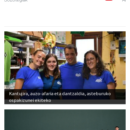
Kantujira, auzo-afaria eta dantzaldia, asteburuko
ospakizunei ekiteko