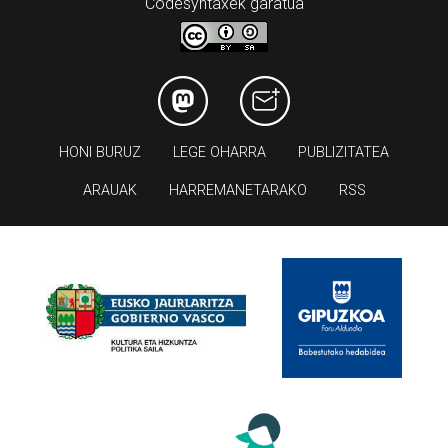
Codesyntaxek garatua
HONI BURUZ
LEGE OHARRA
PUBLIZITATEA
ARAUAK
HARREMANETARAKO
RSS