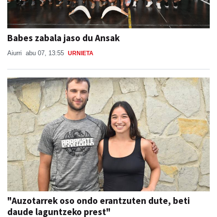
Babes zabala jaso du Ansak
Aiurri
abu 07, 13:55
URNIETA
"Auzotarrek oso ondo erantzuten dute, beti
daude laguntzeko prest"