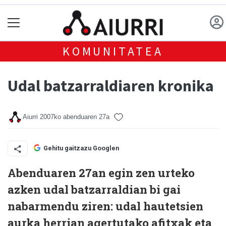
KOMUNITATEA
Udal batzarraldiaren kronika
Aiurri
2007ko abenduaren 27a
Gehitu gaitzazu Googlen
Abenduaren 27an egin zen urteko
azken udal batzarraldian bi gai
nabarmendu ziren: udal hautetsien
aurka herrian agertutako afitxak eta