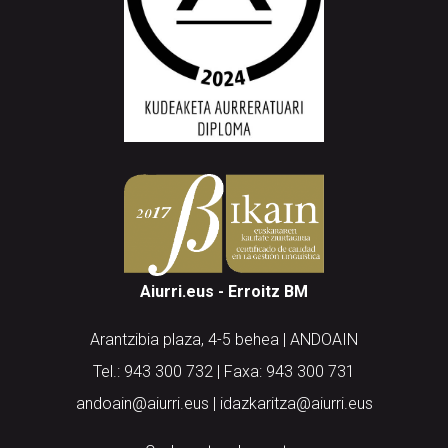
Aiurri.eus - Erroitz BM
Arantzibia plaza, 4-5 behea | ANDOAIN
Tel.: 943 300 732 | Faxa: 943 300 731
andoain@aiurri.eus | idazkaritza@aiurri.eus