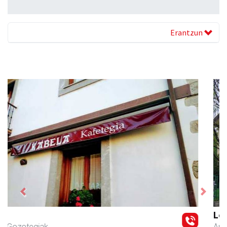
Erantzun
Previous
Next
Leizaran Institutua
Andoain
- Hezkuntza