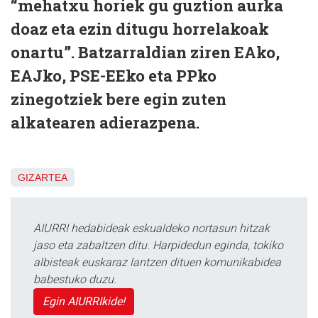
“mehatxu horiek gu guztion aurka
doaz eta ezin ditugu horrelakoak
onartu”. Batzarraldian ziren EAko,
EAJko, PSE-EEko eta PPko
zinegotziek bere egin zuten
alkatearen adierazpena.
GIZARTEA
AIURRI hedabideak eskualdeko nortasun hitzak
jaso eta zabaltzen ditu. Harpidedun eginda, tokiko
albisteak euskaraz lantzen dituen komunikabidea
babestuko duzu.
Egin AIURRIkide!