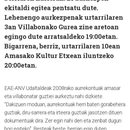
ekitaldi egitea pentsatu dute.
Lehenengo aurkezpenak urtarrilaren
3an Villabonako Gurea zine aretoan
egingo dute arratsaldeko 19:00etan.
Bigarrena, berriz, urtarrilaren 10ean
Amasako Kultur Etxean iluntzeko
20:00etan.
EAE-ANV Udaltaldeak 2008rako aurrekontuak amasar
eta villabonatar guztiei aurkeztu nahi dizkiete.
“Dakizuen moduan, aurrekontuak herri baten gorabehera
guztiak, diru-sarrera eta irteera guztiak jasotzen dituen
dokumentuak dira. Zer egin nahi den eta zenbat dugun
hori egiteko”. Besteak beste, herrian egin duten