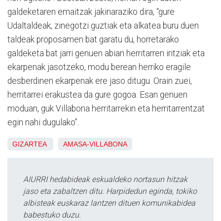
galdeketaren emaitzak jakinaraziko dira, “gure
Udaltaldeak, zinegotzi guztiak eta alkatea buru duen
taldeak proposamen bat garatu du, horretarako
galdeketa bat jarri genuen abian herritarren iritziak eta
ekarpenak jasotzeko, modu berean herriko eragile
desberdinen ekarpenak ere jaso ditugu. Orain zuei,
herritarrei erakustea da gure gogoa. Esan genuen
moduan, guk Villabona herritarrekin eta herritarrentzat
egin nahi dugulako”.
GIZARTEA
AMASA-VILLABONA
AIURRI hedabideak eskualdeko nortasun hitzak
jaso eta zabaltzen ditu. Harpidedun eginda, tokiko
albisteak euskaraz lantzen dituen komunikabidea
babestuko duzu.