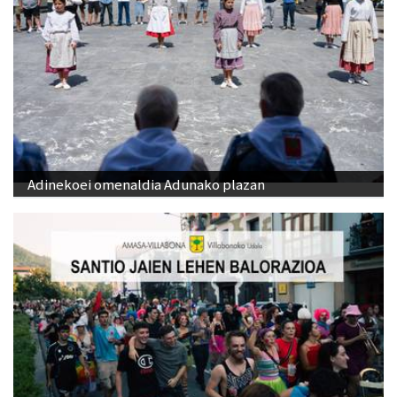
Adinekoei omenaldia Adunako plazan