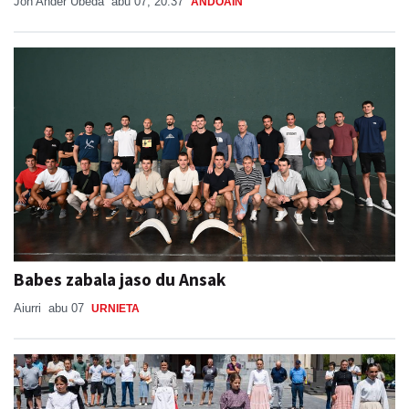
Jon Ander Ubeda
abu 07, 20:37
ANDOAIN
Babes zabala jaso du Ansak
Aiurri
abu 07
URNIETA