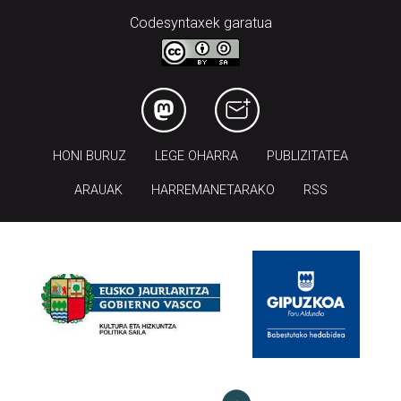
Codesyntaxek garatua
HONI BURUZ
LEGE OHARRA
PUBLIZITATEA
ARAUAK
HARREMANETARAKO
RSS