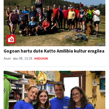
Gogoan hartu dute Katto Amilibia kultur eragilea
Aiurri
abu 08, 13:24
ANDOAIN