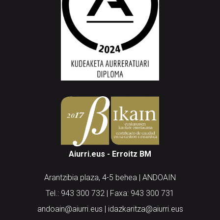
Aiurri.eus - Erroitz BM
Arantzibia plaza, 4-5 behea | ANDOAIN
Tel.: 943 300 732 | Faxa: 943 300 731
andoain@aiurri.eus | idazkaritza@aiurri.eus