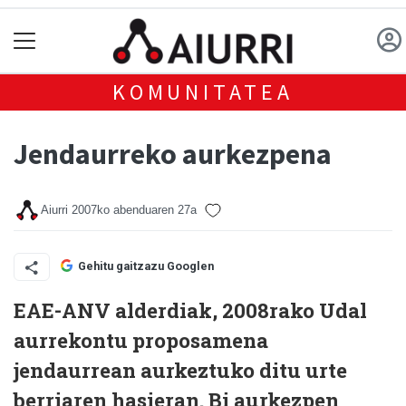
KOMUNITATEA
Jendaurreko aurkezpena
Aiurri
2007ko abenduaren 27a
Gehitu gaitzazu Googlen
EAE-ANV alderdiak, 2008rako Udal
aurrekontu proposamena
jendaurrean aurkeztuko ditu urte
berriaren hasieran. Bi aurkezpen