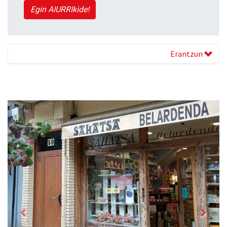
Egin AIURRIkide!
Erantzun
Previous
Next