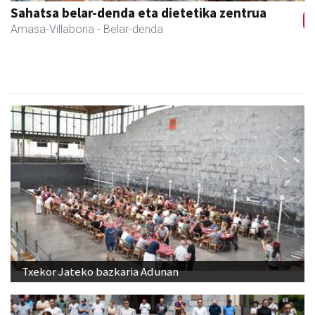
Sahatsa belar-denda eta dietetika zentrua
Amasa-Villabona
- Belar-denda
Txekor Jateko bazkaria Adunan