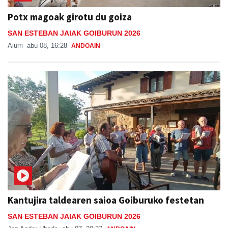
Potx magoak girotu du goiza
SAN ESTEBAN JAIAK GOIBURUN 2026
Aiurri
abu 08, 16:28
ANDOAIN
Kantujira taldearen saioa Goiburuko festetan
SAN ESTEBAN JAIAK GOIBURUN 2026