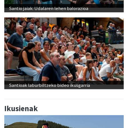
Santio jaiak: Udalaren lehen balorazioa
Santioak laburbiltzeko bideo ikusgarria
Ikusienak