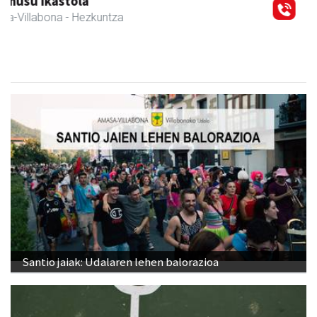
Amasa-Villabonako Udala
Amasa-Villabona
- Udaletxeak
Santio jaiak: Udalaren lehen balorazioa