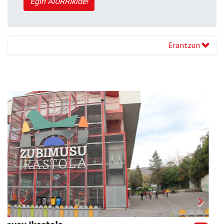
Egin AIURRIkide!
Erantzun
Previous
Next