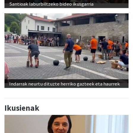
Santioak laburbiltzeko bideo ikusgarria
Indarrak neurtu dituzte herriko gazteek eta haurrek
Ikusienak