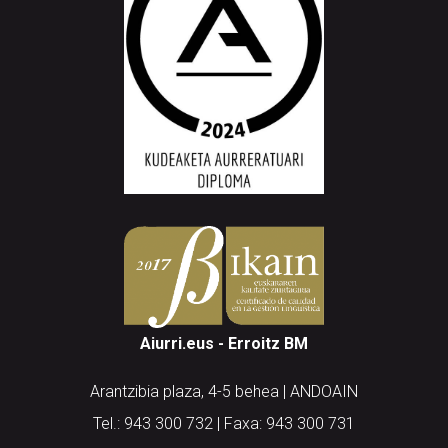
Aiurri.eus - Erroitz BM
Arantzibia plaza, 4-5 behea | ANDOAIN
Tel.: 943 300 732 | Faxa: 943 300 731