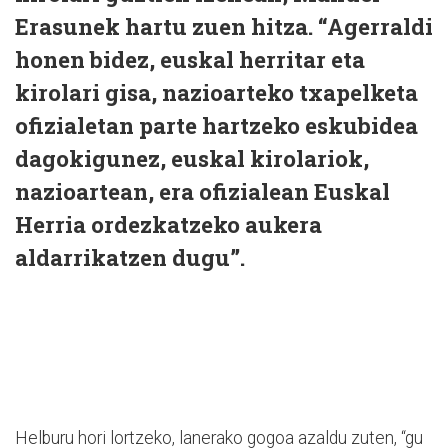
Erasunek hartu zuen hitza. “Agerraldi
honen bidez, euskal herritar eta
kirolari gisa, nazioarteko txapelketa
ofizialetan parte hartzeko eskubidea
dagokigunez, euskal kirolariok,
nazioartean, era ofizialean Euskal
Herria ordezkatzeko aukera
aldarrikatzen dugu”.
Helburu hori lortzeko, lanerako gogoa azaldu zuten, “gu