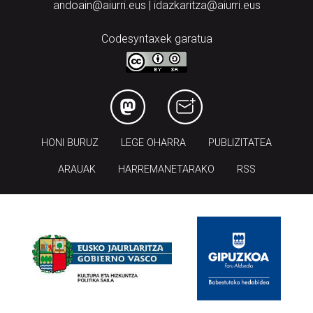
andoain@aiurri.eus | idazkaritza@aiurri.eus
Codesyntaxek garatua
HONI BURUZ
LEGE OHARRA
PUBLIZITATEA
ARAUAK
HARREMANETARAKO
RSS