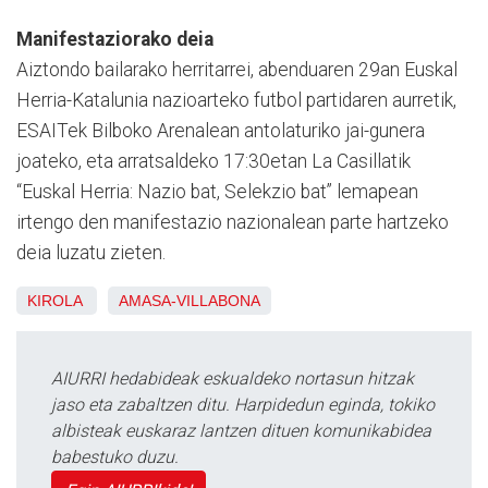
Manifestaziorako deia
Aiztondo bailarako herritarrei, abenduaren 29an Euskal
Herria-Katalunia nazioarteko futbol partidaren aurretik,
ESAITek Bilboko Arenalean antolaturiko jai-gunera
joateko, eta arratsaldeko 17:30etan La Casillatik
“Euskal Herria: Nazio bat, Selekzio bat” lemapean
irtengo den manifestazio nazionalean parte hartzeko
deia luzatu zieten.
KIROLA
AMASA-VILLABONA
AIURRI hedabideak eskualdeko nortasun hitzak
jaso eta zabaltzen ditu. Harpidedun eginda, tokiko
albisteak euskaraz lantzen dituen komunikabidea
babestuko duzu.