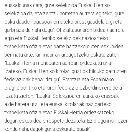
euskaldunak gara, gure selekzioa Euskal Herriko
selekzioa da, eta zentzu horretan aurrera egiteko, gure
esku dauden pausoak emateko prest gaudela argi eta
garbi azaldu nahi dugu”. Ofizialtasunaren bidean aurrera
egin eta Euskal Herriko selekzioek nazioarteko
txapelketa ofizialetan parte hartzeko duten eskubidea
bermatu arte, lan-indarrak areagotzeko eskatu zuten.
“Euskal Herria munduaren aurrean ordezkatu ahal
izateko, Euskal Herriko kirolari guztiok bilduko gaituzten
federazioak behar ditugu”. Frantzia eta Espainiako
eragile politiko eta kirol-federazio ezberdinei ere deia
luzatu zieten, “Euskal Selekzioaren aurkako erasoak
alde batera utzi, eta euskal kirolariak nazioarteko
txapelketa ofizialetan Euskal Herria ordezkatzeko
dugun eskubidea errespeta dezatela. Ez diogu inori ezer
kendu nahi, dagokiguna eskuratu baizik”.