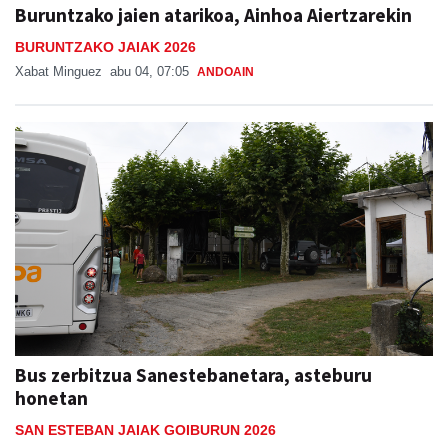
Buruntzako jaien atarikoa, Ainhoa Aiertzarekin
BURUNTZAKO JAIAK 2026
Xabat Minguez
abu 04, 07:05
ANDOAIN
Bus zerbitzua Sanestebanetara, asteburu
honetan
SAN ESTEBAN JAIAK GOIBURUN 2026