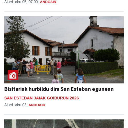
Aiurri
abu 05, 07:00
ANDOAIN
Bisitariak hurbildu dira San Esteban egunean
SAN ESTEBAN JAIAK GOIBURUN 2026
Aiurri
abu 03
ANDOAIN