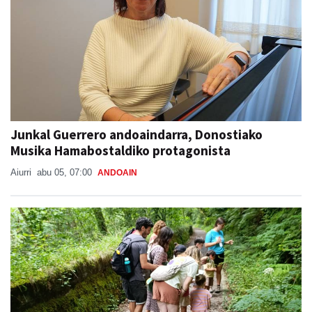
Junkal Guerrero andoaindarra, Donostiako
Musika Hamabostaldiko protagonista
Aiurri
abu 05, 07:00
ANDOAIN