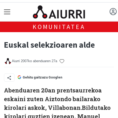
KOMUNITATEA
Euskal selekzioaren alde
Aiurri
2007ko abenduaren 27a
Gehitu gaitzazu Googlen
Abenduaren 20an prentsaurrekoa
eskaini zuten Aiztondo bailarako
kirolari askok, Villabonan.Bildutako
kirolari guztien izenean, Manuel