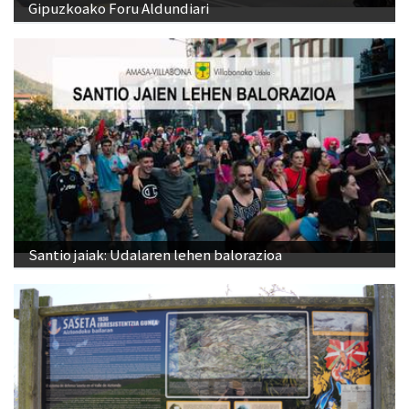
Gipuzkoako Foru Aldundiari
Santio jaiak: Udalaren lehen balorazioa