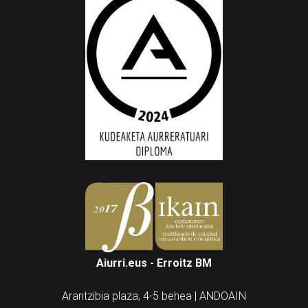
Aiurri.eus - Erroitz BM
Arantzibia plaza, 4-5 behea | ANDOAIN