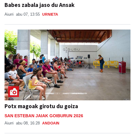
Babes zabala jaso du Ansak
Aiurri
abu 07, 13:55
URNIETA
Potx magoak girotu du goiza
SAN ESTEBAN JAIAK GOIBURUN 2026
Aiurri
abu 08, 16:28
ANDOAIN