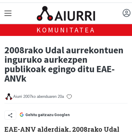
KOMUNITATEA
2008rako Udal aurrekontuen
inguruko aurkezpen
publikoak egingo ditu EAE-
ANVk
Aiurri
2007ko abenduaren 20a
Gehitu gaitzazu Googlen
EAE-ANV alderdiak, 2008rako Udal