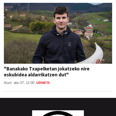
"Banakako Txapelketan jokatzeko nire
eskubidea aldarrikatzen dut"
Aiurri
abu 07, 12:00
URNIETA