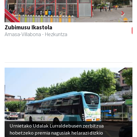
Previous
Next
Zubimusu Ikastola
Amasa-Villabona
- Hezkuntza
Urnietako Udalak Lurraldebusen zerbitzua
hobetzeko premia nagusiak helarazi dizkio