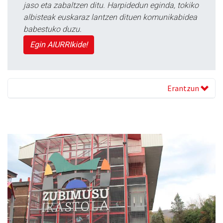
jaso eta zabaltzen ditu. Harpidedun eginda, tokiko
albisteak euskaraz lantzen dituen komunikabidea
babestuko duzu.
Egin AIURRIkide!
Erantzun