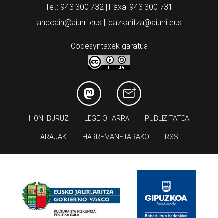
Tel.: 943 300 732 | Faxa: 943 300 731
andoain@aiurri.eus | idazkaritza@aiurri.eus
Codesyntaxek garatua
HONI BURUZ
LEGE OHARRA
PUBLIZITATEA
ARAUAK
HARREMANETARAKO
RSS