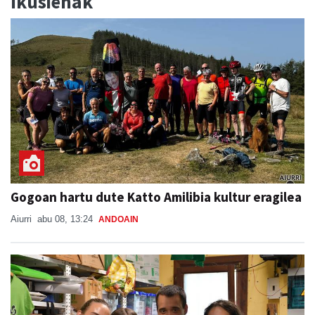
Ikusienak
Gogoan hartu dute Katto Amilibia kultur eragilea
Aiurri
abu 08, 13:24
ANDOAIN