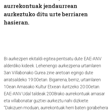
aurrekontuak jendaurrean
aurkeztuko ditu urte berriaren
hasieran.
Bi aurkezpen ekitaldi egitea pentsatu dute EAE-ANV
alderdiko kideek. Lehenengo aurkezpena urtarrilaren
3an Villabonako Gurea zine aretoan egingo dute
arratsaldeko 19:00etan. Bigarrena, berriz, urtarrilaren
10ean Amasako Kultur Etxean iluntzeko 20:00etan.
EAE-ANV Udal taldeak 2008rako aurrekontuak amasar
eta villabonatar guztiei aurkeztu nahi dizkiete.
“Dakizuen moduan, aurrekontuak herri baten gorabehera