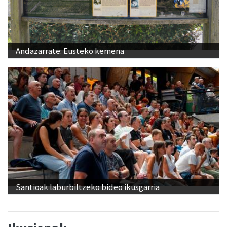
Andazarrate: Eusteko kemena
Santioak laburbiltzeko bideo ikusgarria