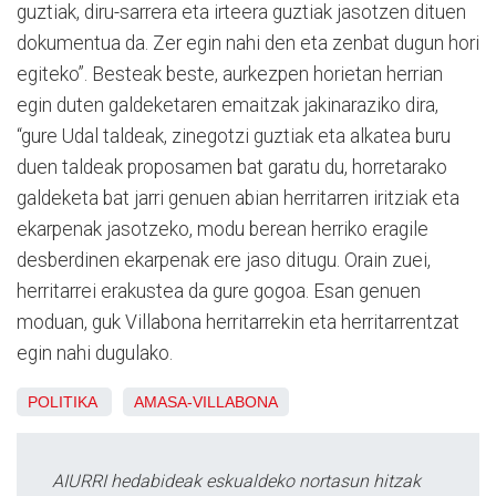
guztiak, diru-sarrera eta irteera guztiak jasotzen dituen
dokumentua da. Zer egin nahi den eta zenbat dugun hori
egiteko”. Besteak beste, aurkezpen horietan herrian
egin duten galdeketaren emaitzak jakinaraziko dira,
“gure Udal taldeak, zinegotzi guztiak eta alkatea buru
duen taldeak proposamen bat garatu du, horretarako
galdeketa bat jarri genuen abian herritarren iritziak eta
ekarpenak jasotzeko, modu berean herriko eragile
desberdinen ekarpenak ere jaso ditugu. Orain zuei,
herritarrei erakustea da gure gogoa. Esan genuen
moduan, guk Villabona herritarrekin eta herritarrentzat
egin nahi dugulako.
POLITIKA
AMASA-VILLABONA
AIURRI hedabideak eskualdeko nortasun hitzak