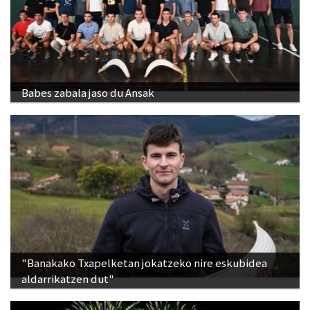
Babes zabala jaso du Ansak
"Banakako Txapelketan jokatzeko nire eskubidea
aldarrikatzen dut"