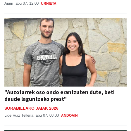
Aiurri
abu 07, 12:00
URNIETA
"Auzotarrek oso ondo erantzuten dute, beti
daude laguntzeko prest"
SORABILLAKO JAIAK 2026
Lide Ruiz Telleria
abu 07, 08:00
ANDOAIN