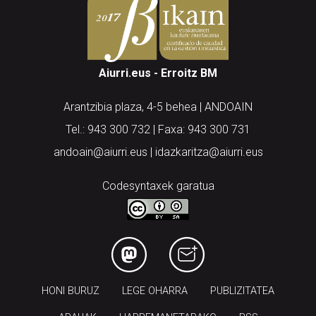
Aiurri.eus - Erroitz BM
Arantzibia plaza, 4-5 behea | ANDOAIN
Tel.: 943 300 732 | Faxa: 943 300 731
andoain@aiurri.eus | idazkaritza@aiurri.eus
Codesyntaxek garatua
HONI BURUZ
LEGE OHARRA
PUBLIZITATEA