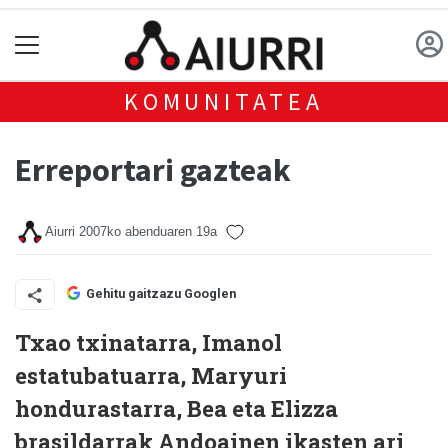
KOMUNITATEA
Erreportari gazteak
Aiurri
2007ko abenduaren 19a
Gehitu gaitzazu Googlen
Txao txinatarra, Imanol
estatubatuarra, Maryuri
hondurastarra, Bea eta Elizza
brasildarrak Andoainen ikasten ari