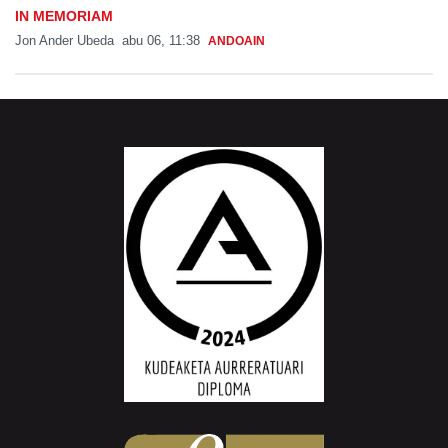
IN MEMORIAM
Jon Ander Ubeda
abu 06, 11:38
ANDOAIN