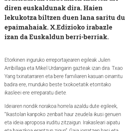
diren euskaldunak dira. Haien
lekukotza biltzen duen lana saritu du
epaimahaiak. X.Edizioko irabazle
izan da Euskaldun berri-berriak.
Etorkinen inguruko erreportajearen egileak Julen
Arribillaga eta Mikel Urdangarin gazteak izan dira. Txao
Yang txinatarraren eta bere familiaren kasuan oinarritu
badira ere, munduko beste txokoetatik etorritako
ikasleei ere erreparatu diete.
Ideiaren nondik norakoa horrela azaldu dute egileek,
“Ikastolan kanpoko zenbait haur zeudela ikusi genuen
eta ideia aproposa iruditu zitzaigun. Irakasleari aipatu
eta baiezkoa erantzun zigun”. Gaia jorratzen hasi eta