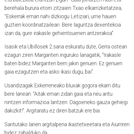
berehala burura etorri zitzaien Txao elkarrizketatzea,
“Eskerrak eman nahi dizkiogu Letiziari, ume hauen
guztien koordinatzaileari. Bere laguntza dexentekoa
izan da, gure irakasle gehientsuenen antzerakoa”.
Isasik eta Ubillosek 2.saria eskuratu dute, Gerra ostean
ezagun ziren Margariten inguruko lanagatik, “Irakasle
baten bidez Margariten berri jakin genuen. Ez genuen
gaia ezagutzen eta asko ikasi dugu, bai”.
Usandizagak Exkerreneako bluxak gogora ekarri ditu
bere lanean: “Aitak eman zidan gaia eta neu aritu
nintzen informazioa lantzen. Dagoeneko gauza gehiegi
dakizkit!”. Argitaratu ez diren batzuk ere bai.
Saritutako lanen argitalpena ikastetxeetara eta Aiurriren
bidez zabalduko da.