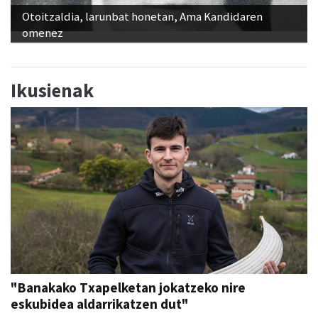
Otoitzaldia, larunbat honetan, Ama Kandidaren
omenez
Ikusienak
"Banakako Txapelketan jokatzeko nire
eskubidea aldarrikatzen dut"