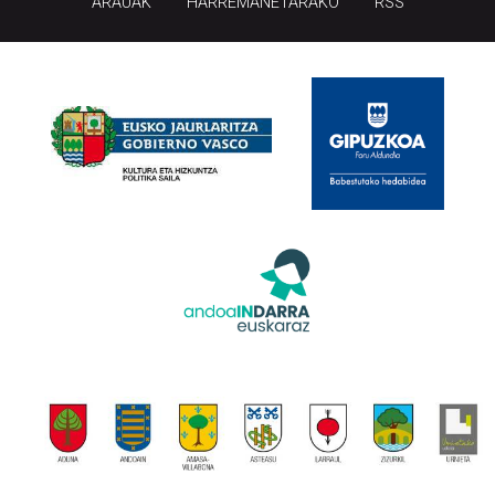
ARAUAK
HARREMANETARAKO
RSS