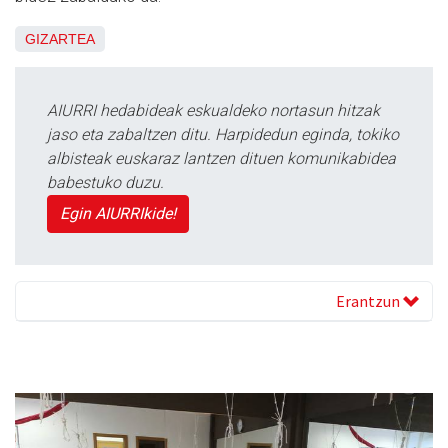
GIZARTEA
AIURRI hedabideak eskualdeko nortasun hitzak
jaso eta zabaltzen ditu. Harpidedun eginda, tokiko
albisteak euskaraz lantzen dituen komunikabidea
babestuko duzu.
Egin AIURRIkide!
Erantzun