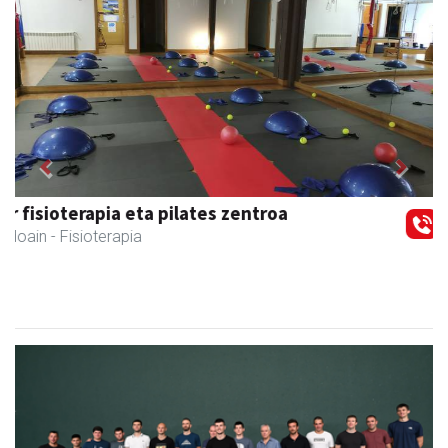
Previous
Next
Andoaingo AEK euskaltegia
Andoain
- Euskaltegiak