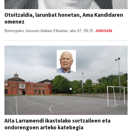
Otoitzaldia, larunbat honetan, Ama Kandidaren
omenez
Berrozpeko Jesusen Alaben Elkartea
abu 07, 09:25
ANDOAIN
Aita Larramendi ikastolako sortzaileen eta
ondorengoen arteko katebegia