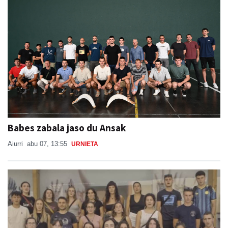
Babes zabala jaso du Ansak
Aiurri
abu 07, 13:55
URNIETA