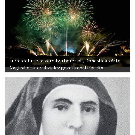
Lurraldebuseko zerbitzu bereziak, Donostiako Aste
Nagusiko su-artifizialez gozatu ahal izateko