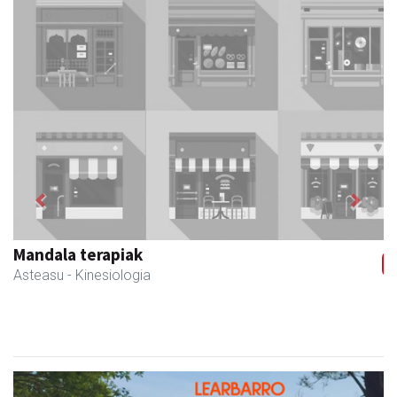
Previous
Next
Mandala terapiak
Asteasu
- Kinesiologia