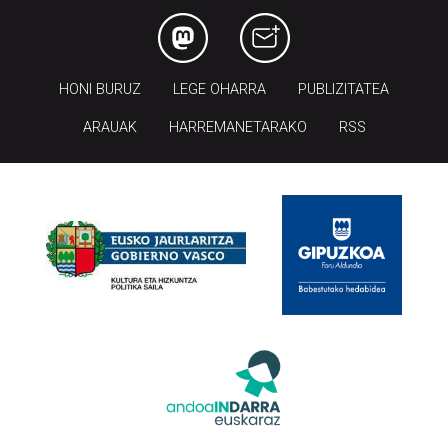
HONI BURUZ
LEGE OHARRA
PUBLIZITATEA
ARAUAK
HARREMANETARAKO
RSS