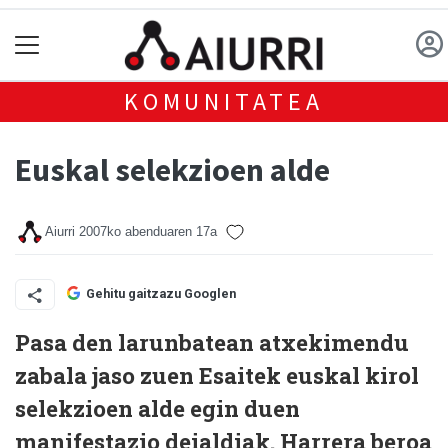
KOMUNITATEA
Euskal selekzioen alde
Aiurri
2007ko abenduaren 17a
Gehitu gaitzazu Googlen
Pasa den larunbatean atxekimendu
zabala jaso zuen Esaitek euskal kirol
selekzioen alde egin duen
manifestazio deialdiak. Harrera beroa