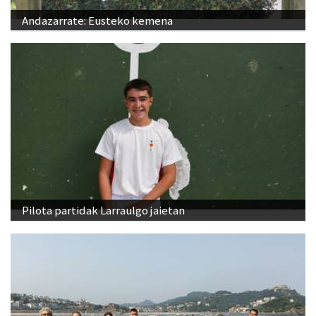
Andazarrate: Eusteko kemena
Pilota partidak Larraulgo jaietan