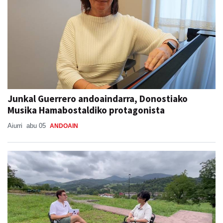
Junkal Guerrero andoaindarra, Donostiako
Musika Hamabostaldiko protagonista
Aiurri
abu 05
ANDOAIN