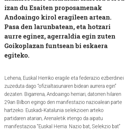
izan du Esaiten proposamenak
Andoaingo kirol eragileen artean.
Pasa den larunbatean, eta hotzari
aurre eginez, agerraldia egin zuten
Goikoplazan funtsean bi eskaera
egiteko.
Lehena, Euskal Herriko eragile eta federazio ezberdinei
zuzeduta dago “ofizialtasunaren bidean aurrera egin”
dezaten. Bigarrena, Andoaingo herriari, datorren hilaren
29an Bilbon egingo den manifestazio nazioalean parte
hartzeko. Euskadi-Katalunia selekzioen arteko
partidaren atarian, Arenaletik irtengo da aipatu
manifestazioa “Euskal Herria: Nazio bat, Selekzio bat”