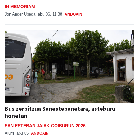
IN MEMORIAM
Jon Ander Ubeda
abu 06, 11:38
ANDOAIN
Bus zerbitzua Sanestebanetara, asteburu
honetan
SAN ESTEBAN JAIAK GOIBURUN 2026
Aiurri
abu 05
ANDOAIN