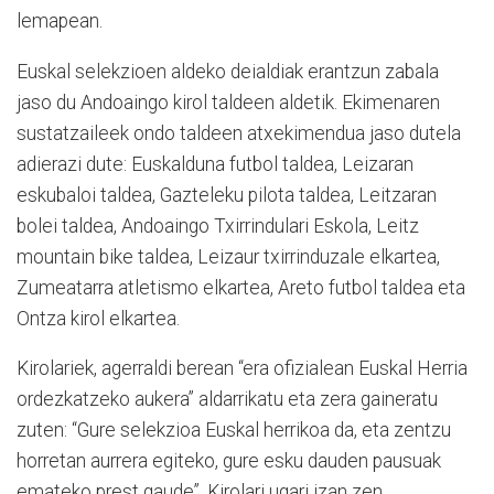
lemapean.
Euskal selekzioen aldeko deialdiak erantzun zabala
jaso du Andoaingo kirol taldeen aldetik. Ekimenaren
sustatzaileek ondo taldeen atxekimendua jaso dutela
adierazi dute: Euskalduna futbol taldea, Leizaran
eskubaloi taldea, Gazteleku pilota taldea, Leitzaran
bolei taldea, Andoaingo Txirrindulari Eskola, Leitz
mountain bike taldea, Leizaur txirrinduzale elkartea,
Zumeatarra atletismo elkartea, Areto futbol taldea eta
Ontza kirol elkartea.
Kirolariek, agerraldi berean “era ofizialean Euskal Herria
ordezkatzeko aukera” aldarrikatu eta zera gaineratu
zuten: “Gure selekzioa Euskal herrikoa da, eta zentzu
horretan aurrera egiteko, gure esku dauden pausuak
emateko prest gaude”. Kirolari ugari izan zen