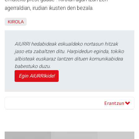
agerraldian, irudian ikusten den bezala.
KIROLA
AIURRI hedabideak eskualdeko nortasun hitzak
jaso eta zabaltzen ditu. Harpidedun eginda, tokiko
albisteak euskaraz lantzen dituen komunikabidea
babestuko duzu.
Egin AIURRIkide!
Erantzun