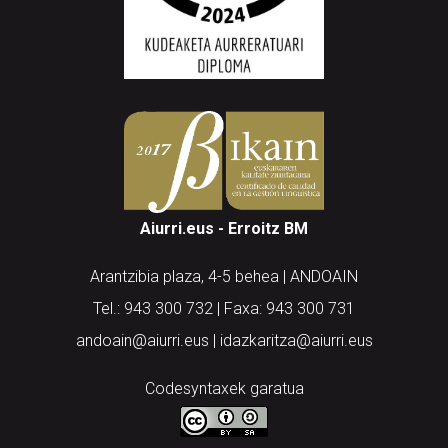
Aiurri.eus - Erroitz BM
Arantzibia plaza, 4-5 behea | ANDOAIN
Tel.: 943 300 732 | Faxa: 943 300 731
andoain@aiurri.eus | idazkaritza@aiurri.eus
Codesyntaxek garatua