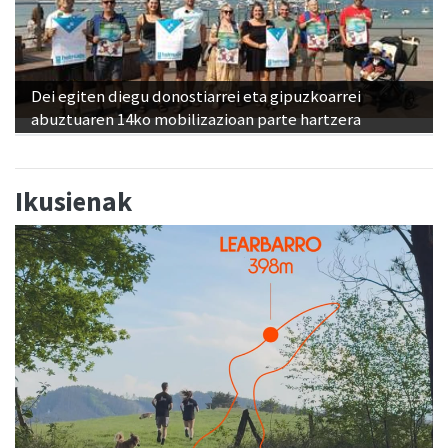
Dei egiten diegu donostiarrei eta gipuzkoarrei
abuztuaren 14ko mobilizazioan parte hartzera
Ikusienak