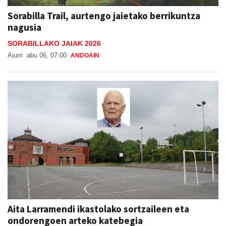
Sorabilla Trail, aurtengo jaietako berrikuntza
nagusia
SORABILLAKO JAIAK 2026
Aiurri
abu 06, 07:00
ANDOAIN
Aita Larramendi ikastolako sortzaileen eta
ondorengoen arteko katebegia