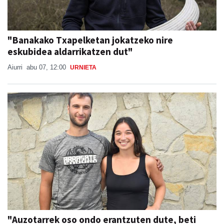
"Banakako Txapelketan jokatzeko nire
eskubidea aldarrikatzen dut"
Aiurri
abu 07, 12:00
URNIETA
"Auzotarrek oso ondo erantzuten dute, beti