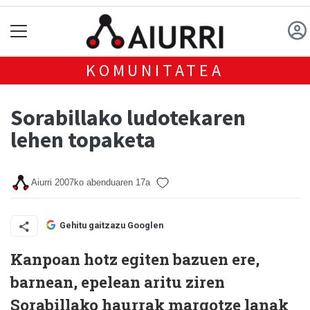
KOMUNITATEA
Sorabillako ludotekaren
lehen topaketa
Aiurri
2007ko abenduaren 17a
Gehitu gaitzazu Googlen
Kanpoan hotz egiten bazuen ere,
barnean, epelean aritu ziren
Sorabillako haurrak margotze lanak