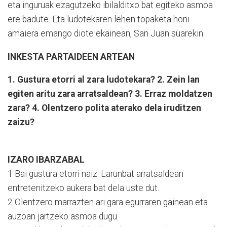
eta inguruak ezagutzeko ibilalditxo bat egiteko asmoa
ere badute. Eta ludotekaren lehen topaketa honi
amaiera emango diote ekainean, San Juan suarekin.
INKESTA PARTAIDEEN ARTEAN
1. Gustura etorri al zara ludotekara? 2. Zein lan
egiten aritu zara arratsaldean? 3. Erraz moldatzen
zara? 4. Olentzero polita aterako dela iruditzen
zaizu?
IZARO IBARZABAL
1 Bai gustura etorri naiz. Larunbat arratsaldean
entretenitzeko aukera bat dela uste dut.
2 Olentzero marrazten ari gara egurraren gainean eta
auzoan jartzeko asmoa dugu.