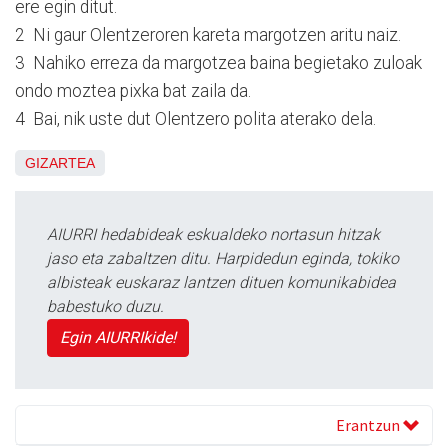
ere egin ditut.
2 Ni gaur Olentzeroren kareta margotzen aritu naiz.
3 Nahiko erreza da margotzea baina begietako zuloak
ondo moztea pixka bat zaila da.
4 Bai, nik uste dut Olentzero polita aterako dela.
GIZARTEA
AIURRI hedabideak eskualdeko nortasun hitzak
jaso eta zabaltzen ditu. Harpidedun eginda, tokiko
albisteak euskaraz lantzen dituen komunikabidea
babestuko duzu.
Egin AIURRIkide!
Erantzun