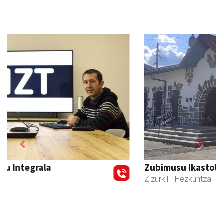
Previous
Next
Zubimusu Ikastola
Zizurkil
- Hezkuntza