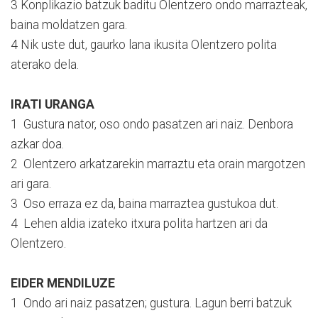
3 Konplikazio batzuk baditu Olentzero ondo marrazteak,
baina moldatzen gara.
4 Nik uste dut, gaurko lana ikusita Olentzero polita
aterako dela.
IRATI URANGA
1 Gustura nator, oso ondo pasatzen ari naiz. Denbora
azkar doa.
2 Olentzero arkatzarekin marraztu eta orain margotzen
ari gara.
3 Oso erraza ez da, baina marraztea gustukoa dut.
4 Lehen aldia izateko itxura polita hartzen ari da
Olentzero.
EIDER MENDILUZE
1 Ondo ari naiz pasatzen; gustura. Lagun berri batzuk