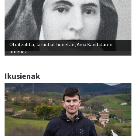
Otoitzaldia, larunbat honetan, Ama Kandidaren
omenez
Ikusienak