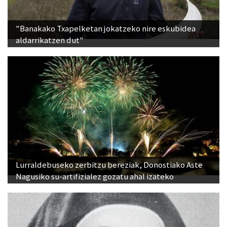
"Banakako Txapelketan jokatzeko nire eskubidea
aldarrikatzen dut"
Lurraldebuseko zerbitzu bereziak, Donostiako Aste
Nagusiko su-artifizialez gozatu ahal izateko