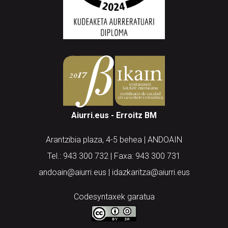
Aiurri.eus - Erroitz BM
Arantzibia plaza, 4-5 behea | ANDOAIN
Tel.: 943 300 732 | Faxa: 943 300 731
andoain@aiurri.eus | idazkaritza@aiurri.eus
Codesyntaxek garatua