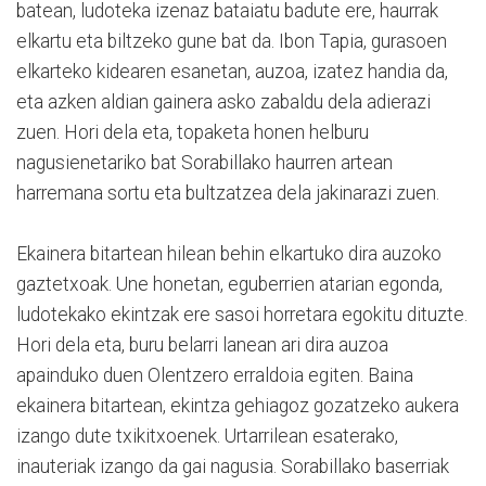
batean, ludoteka izenaz bataiatu badute ere, haurrak
elkartu eta biltzeko gune bat da. Ibon Tapia, gurasoen
elkarteko kidearen esanetan, auzoa, izatez handia da,
eta azken aldian gainera asko zabaldu dela adierazi
zuen. Hori dela eta, topaketa honen helburu
nagusienetariko bat Sorabillako haurren artean
harremana sortu eta bultzatzea dela jakinarazi zuen.
Ekainera bitartean hilean behin elkartuko dira auzoko
gaztetxoak. Une honetan, eguberrien atarian egonda,
ludotekako ekintzak ere sasoi horretara egokitu dituzte.
Hori dela eta, buru belarri lanean ari dira auzoa
apainduko duen Olentzero erraldoia egiten. Baina
ekainera bitartean, ekintza gehiagoz gozatzeko aukera
izango dute txikitxoenek. Urtarrilean esaterako,
inauteriak izango da gai nagusia. Sorabillako baserriak