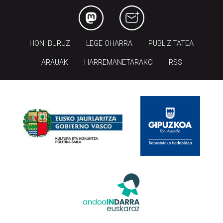
HONI BURUZ
LEGE OHARRA
PUBLIZITATEA
ARAUAK
HARREMANETARAKO
RSS