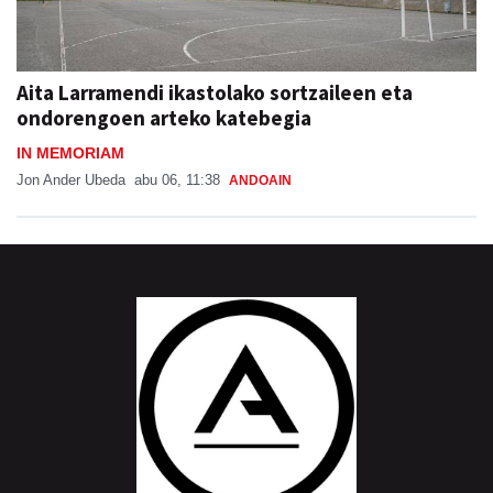
Aita Larramendi ikastolako sortzaileen eta
ondorengoen arteko katebegia
IN MEMORIAM
Jon Ander Ubeda
abu 06, 11:38
ANDOAIN