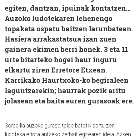
egiten, dantzan, ipuinak kontatzen…
Auzoko ludotekaren lehenengo
topaketa ospatu baitzen larunbatean.
Hasiera arrakastatsua izan zuen
gainera ekimen berri honek. 3 eta 11
urte bitarteko hogei haur inguru
elkartu ziren Erretore Etxean.
Karrikako Haurtxoko-ko begiraleen
laguntzarekin; haurrak pozik aritu
jolasean eta baita euren gurasoak ere.
Sorabilla auzoko guraso talde batetik sortu zen
ludoteka edota antzeko zerbait egitearen ideia. Azken