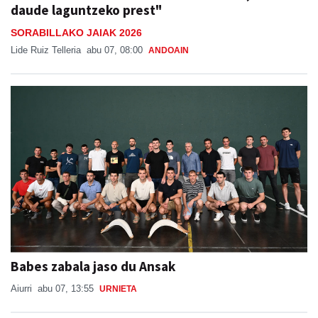
daude laguntzeko prest"
SORABILLAKO JAIAK 2026
Lide Ruiz Telleria
abu 07, 08:00
ANDOAIN
Babes zabala jaso du Ansak
Aiurri
abu 07, 13:55
URNIETA