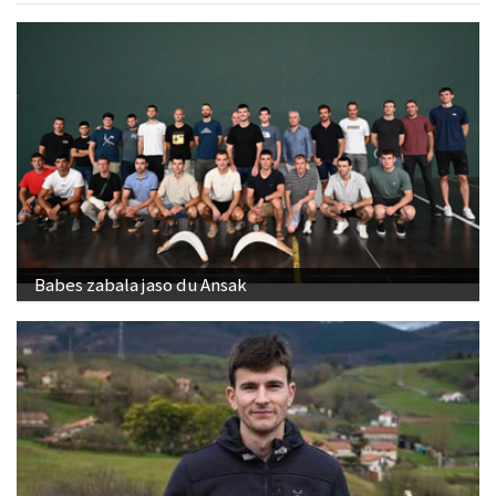
Babes zabala jaso du Ansak