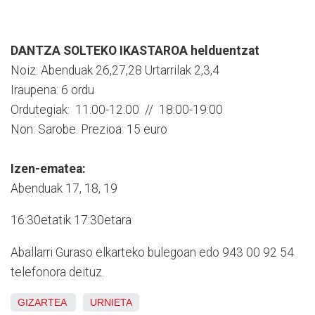
DANTZA SOLTEKO IKASTAROA helduentzat
Noiz: Abenduak 26,27,28 Urtarrilak 2,3,4
Iraupena: 6 ordu
Ordutegiak: 11:00-12:00 // 18:00-19:00
Non: Sarobe. Prezioa: 15 euro
Izen-ematea:
Abenduak 17, 18, 19
16:30etatik 17:30etara
Aballarri Guraso elkarteko bulegoan edo 943 00 92 54
telefonora deituz.
GIZARTEA
URNIETA