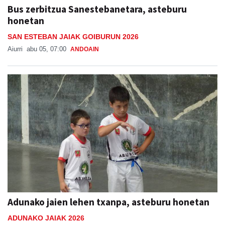
Bus zerbitzua Sanestebanetara, asteburu
honetan
SAN ESTEBAN JAIAK GOIBURUN 2026
Aiurri
abu 05, 07:00
ANDOAIN
Adunako jaien lehen txanpa, asteburu honetan
ADUNAKO JAIAK 2026