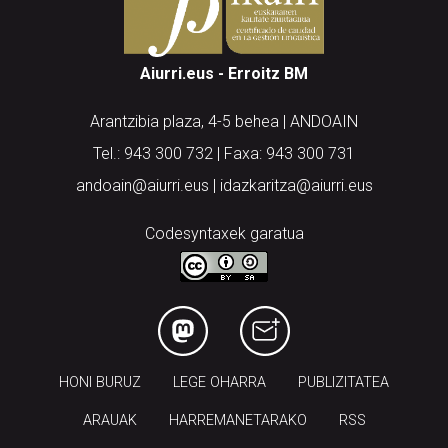
Aiurri.eus - Erroitz BM
Arantzibia plaza, 4-5 behea | ANDOAIN
Tel.: 943 300 732 | Faxa: 943 300 731
andoain@aiurri.eus | idazkaritza@aiurri.eus
Codesyntaxek garatua
HONI BURUZ
LEGE OHARRA
PUBLIZITATEA
ARAUAK
HARREMANETARAKO
RSS