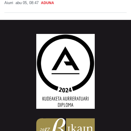
Aiurri
abu 05, 08:47
ADUNA