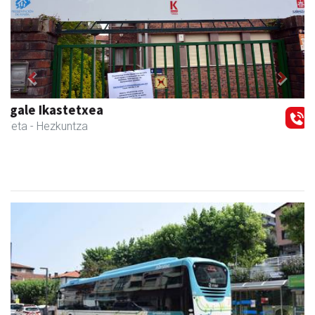
Previous
Next
Osane belar eta eko denda
Urnieta
- Akupuntura