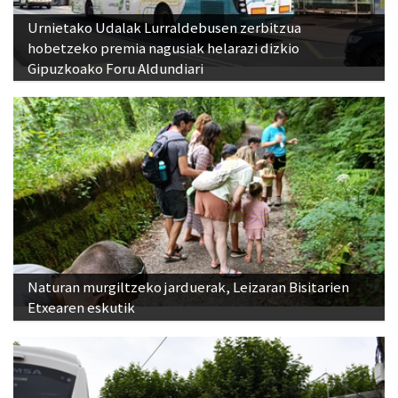
Urnietako Udalak Lurraldebusen zerbitzua
hobetzeko premia nagusiak helarazi dizkio
Gipuzkoako Foru Aldundiari
Naturan murgiltzeko jarduerak, Leizaran Bisitarien
Etxearen eskutik