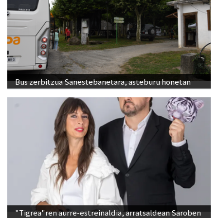
Bus zerbitzua Sanestebanetara, asteburu honetan
"Tigrea"ren aurre-estreinaldia, arratsaldean Saroben