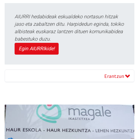
AIURRI hedabideak eskualdeko nortasun hitzak
jaso eta zabaltzen ditu. Harpidedun eginda, tokiko
albisteak euskaraz lantzen dituen komunikabidea
babestuko duzu.
Egin AIURRIkide!
Erantzun