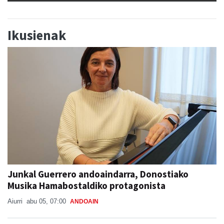
Ikusienak
Junkal Guerrero andoaindarra, Donostiako
Musika Hamabostaldiko protagonista
Aiurri
abu 05, 07:00
ANDOAIN