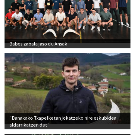
Babes zabala jaso du Ansak
"Banakako Txapelketan jokatzeko nire eskubidea
aldarrikatzen dut"