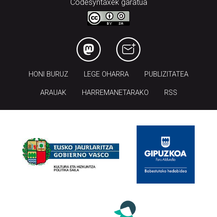
Codesyntaxek garatua
HONI BURUZ
LEGE OHARRA
PUBLIZITATEA
ARAUAK
HARREMANETARAKO
RSS