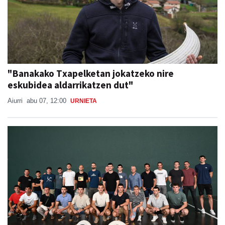
"Banakako Txapelketan jokatzeko nire
eskubidea aldarrikatzen dut"
Aiurri
abu 07, 12:00
URNIETA