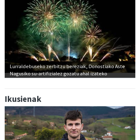
Lurraldebuseko zerbitzu bereziak, Donostiako Aste
Nagusiko su-artifizialez gozatu ahal izateko
Ikusienak