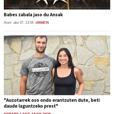
Babes zabala jaso du Ansak
Aiurri
abu 07, 13:55
URNIETA
"Auzotarrek oso ondo erantzuten dute, beti
daude laguntzeko prest"
SORABILLAKO JAIAK 2026