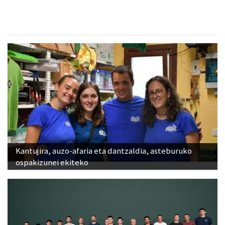
Kantujira, auzo-afaria eta dantzaldia, asteburuko
ospakizunei ekiteko