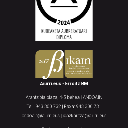
Aiurri.eus - Erroitz BM
Arantzibia plaza, 4-5 behea | ANDOAIN
Tel.: 943 300 732 | Faxa: 943 300 731
andoain@aiurri.eus | idazkaritza@aiurri.eus