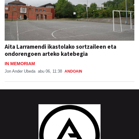
Aita Larramendi ikastolako sortzaileen eta
ondorengoen arteko katebegia
IN MEMORIAM
Jon Ander Ubeda
abu 06, 11:38
ANDOAIN