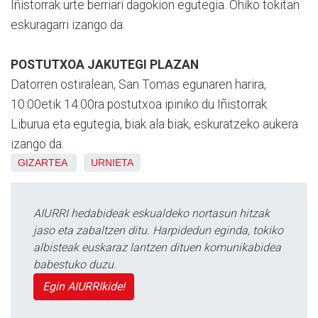
Iñistorrak urte berriari dagokion egutegia. Ohiko tokitan
eskuragarri izango da.
POSTUTXOA JAKUTEGI PLAZAN
Datorren ostiralean, San Tomas egunaren harira,
10:00etik 14:00ra postutxoa ipiniko du Iñistorrak.
Liburua eta egutegia, biak ala biak, eskuratzeko aukera
izango da.
GIZARTEA
URNIETA
AIURRI hedabideak eskualdeko nortasun hitzak
jaso eta zabaltzen ditu. Harpidedun eginda, tokiko
albisteak euskaraz lantzen dituen komunikabidea
babestuko duzu.
Egin AIURRIkide!