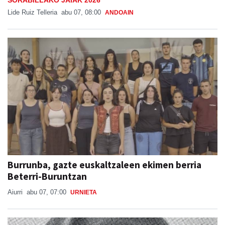
Lide Ruiz Telleria
abu 07, 08:00
ANDOAIN
Burrunba, gazte euskaltzaleen ekimen berria
Beterri-Buruntzan
Aiurri
abu 07, 07:00
URNIETA