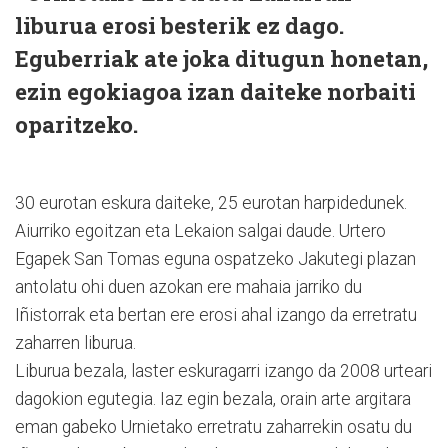
liburua erosi besterik ez dago.
Eguberriak ate joka ditugun honetan,
ezin egokiagoa izan daiteke norbaiti
oparitzeko.
30 eurotan eskura daiteke, 25 eurotan harpidedunek.
Aiurriko egoitzan eta Lekaion salgai daude. Urtero
Egapek San Tomas eguna ospatzeko Jakutegi plazan
antolatu ohi duen azokan ere mahaia jarriko du
Iñistorrak eta bertan ere erosi ahal izango da erretratu
zaharren liburua.
Liburua bezala, laster eskuragarri izango da 2008 urteari
dagokion egutegia. Iaz egin bezala, orain arte argitara
eman gabeko Urnietako erretratu zaharrekin osatu du