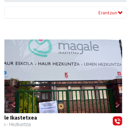
Erantzun
Previous
Next
Barn trasteleku eta biltegi txikien alokairua
Urnieta
- Trastelekuak