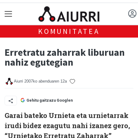
KOMUNITATEA
Erretratu zaharrak liburuan
nahiz egutegian
Aiurri
2007ko abenduaren 12a
Gehitu gaitzazu Googlen
Garai bateko Urnieta eta urnietarrak
irudi bidez ezagutu nahi izanez gero,
“Urnietako Erretratu Zaharrak”