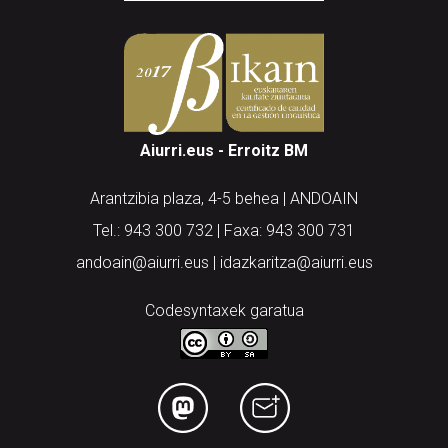
Aiurri.eus - Erroitz BM
Arantzibia plaza, 4-5 behea | ANDOAIN
Tel.: 943 300 732 | Faxa: 943 300 731
andoain@aiurri.eus | idazkaritza@aiurri.eus
Codesyntaxek garatua