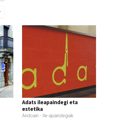
Adats ileapaindegi eta
estetika
Andoain
- Ile-apaindegiak