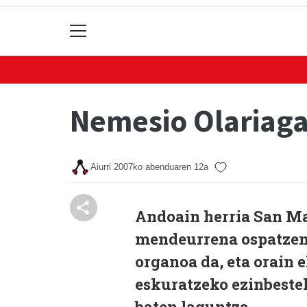
Nemesio Olariag
Aiurri
2007ko abenduaren 12a
Andoain herria San Ma
mendeurrena ospatzen 
organoa da, eta orain 
eskuratzeko ezinbeste
baten laguntza.