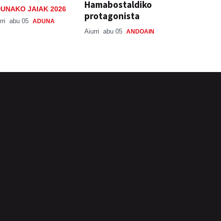
Hamabostaldiko
UNAKO JAIAK 2026
protagonista
rri
abu 05
ADUNA
Aiurri
abu 05
ANDOAIN