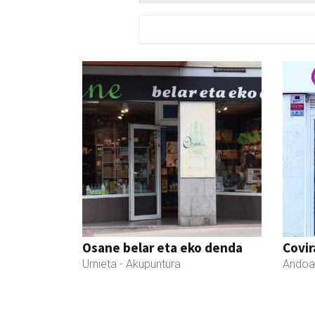
Osane belar eta eko denda
Covir
Urnieta
- Akupuntura
Andoa