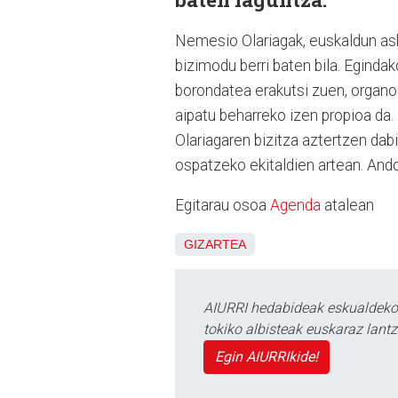
Nemesio Olariagak, euskaldun ask
bizimodu berri baten bila. Eginda
borondatea erakutsi zuen, orga
aipatu beharreko izen propioa da.
Olariagaren bizitza aztertzen dabi
ospatzeko ekitaldien artean. And
Egitarau osoa
Agenda
atalean
GIZARTEA
AIURRI hedabideak eskualdeko n
tokiko albisteak euskaraz lan
Egin AIURRIkide!