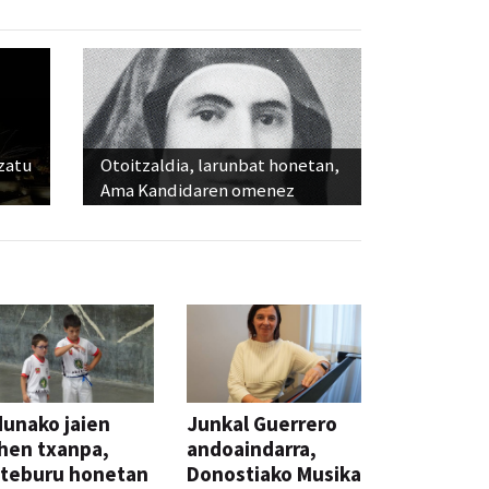
ozatu
Otoitzaldia, larunbat honetan,
Ama Kandidaren omenez
unako jaien
Junkal Guerrero
hen txanpa,
andoaindarra,
steburu honetan
Donostiako Musika