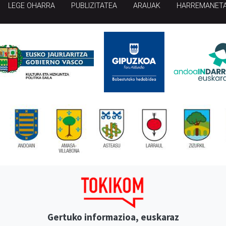
LEGE OHARRA
PUBLIZITATEA
ARAUAK
HARREMANET
Gertuko informazioa, euskaraz