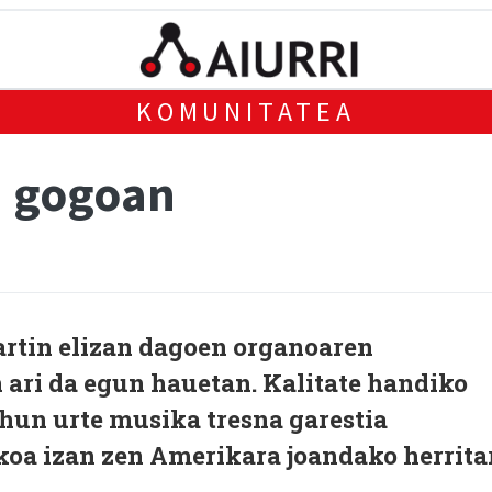
KOMUNITATEA
a gogoan
rtin elizan dagoen organoaren
ari da egun hauetan. Kalitate handiko
ehun urte musika tresna garestia
koa izan zen Amerikara joandako herrita