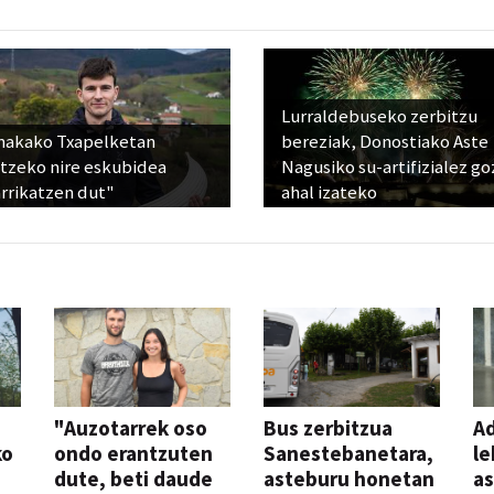
Lurraldebuseko zerbitzu
nakako Txapelketan
bereziak, Donostiako Aste
atzeko nire eskubidea
Nagusiko su-artifizialez g
rrikatzen dut"
ahal izateko
"Auzotarrek oso
Bus zerbitzua
Ad
ko
ondo erantzuten
Sanestebanetara,
le
dute, beti daude
asteburu honetan
a