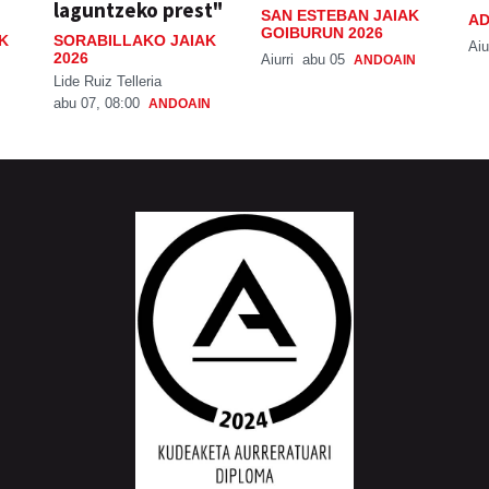
laguntzeko prest"
SAN ESTEBAN JAIAK
AD
GOIBURUN 2026
K
SORABILLAKO JAIAK
Aiu
2026
Aiurri
abu 05
ANDOAIN
Lide Ruiz Telleria
abu 07, 08:00
ANDOAIN