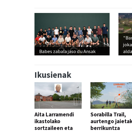
"Ba
jok
Babes zabala jaso du Ansak
alda
Ikusienak
Aita Larramendi
Sorabilla Trail,
ikastolako
aurtengo jaieta
sortzaileen eta
berrikuntza