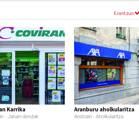
Erantzun
an Karrika
Aranburu aholkularitza
in
- Janari-dendak
Andoain
- Aholkularitza