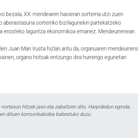
o bezala, XX. mendearen hasieran sorterria utzi zuen
ko aberastasuna sorterriko bizilagunekin partekatzeko
noa erosteko laguntza ekonomikoa emanez. Mendeurrenean
len Juan Mari Irusta hizlari aritu da, organuaren mendeurren
oainen, organo hotsak entzungo dira hurrengo egunetan.
ortasun hitzak jaso eta zabaltzen ditu. Harpidedun eginda,
tzen dituen komunikabidea babestuko duzu.