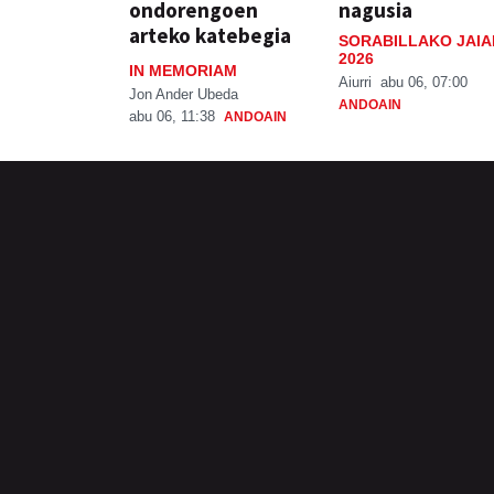
ondorengoen
nagusia
arteko katebegia
SORABILLAKO JAIA
2026
IN MEMORIAM
Aiurri
abu 06, 07:00
Jon Ander Ubeda
ANDOAIN
abu 06, 11:38
ANDOAIN