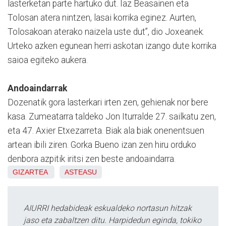
lasterketan parte hartuko dut. Iaz Beasainen eta
Tolosan atera nintzen, lasai korrika eginez. Aurten,
Tolosakoan aterako naizela uste dut”, dio Joxeanek.
Urteko azken egunean herri askotan izango dute korrika
saioa egiteko aukera.
Andoaindarrak
Dozenatik gora lasterkari irten zen, gehienak nor bere
kasa. Zumeatarra taldeko Jon Iturralde 27. sailkatu zen,
eta 47. Axier Etxezarreta. Biak ala biak onenentsuen
artean ibili ziren. Gorka Bueno izan zen hiru orduko
denbora azpitik iritsi zen beste andoaindarra.
GIZARTEA
ASTEASU
AIURRI hedabideak eskualdeko nortasun hitzak
jaso eta zabaltzen ditu. Harpidedun eginda, tokiko