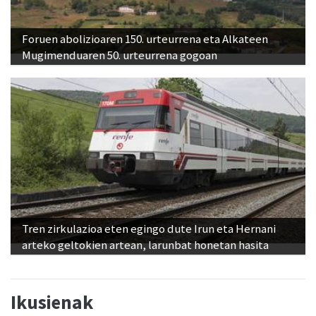
Foruen abolizioaren 150. urteurrena eta Alkateen
Mugimenduaren 50. urteurrena gogoan
Tren zirkulazioa eten egingo dute Irun eta Hernani
arteko geltokien artean, larunbat honetan hasita
Ikusienak