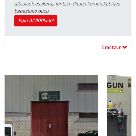
albisteak euskaraz lantzen dituen komunikabidea
babestuko duzu.
Egin AIURRIkide!
Erantzun