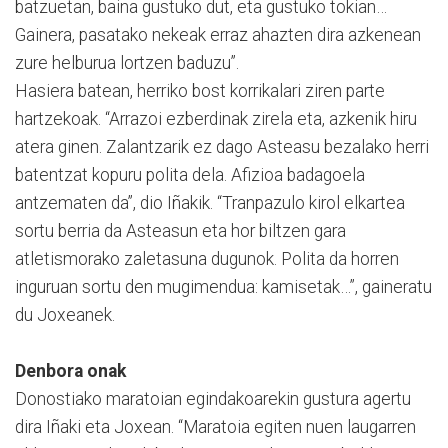
batzuetan, baina gustuko dut, eta gustuko tokian…
Gainera, pasatako nekeak erraz ahazten dira azkenean
zure helburua lortzen baduzu”.
Hasiera batean, herriko bost korrikalari ziren parte
hartzekoak. “Arrazoi ezberdinak zirela eta, azkenik hiru
atera ginen. Zalantzarik ez dago Asteasu bezalako herri
batentzat kopuru polita dela. Afizioa badagoela
antzematen da”, dio Iñakik. “Tranpazulo kirol elkartea
sortu berria da Asteasun eta hor biltzen gara
atletismorako zaletasuna dugunok. Polita da horren
inguruan sortu den mugimendua: kamisetak…”, gaineratu
du Joxeanek.
Denbora onak
Donostiako maratoian egindakoarekin gustura agertu
dira Iñaki eta Joxean. “Maratoia egiten nuen laugarren