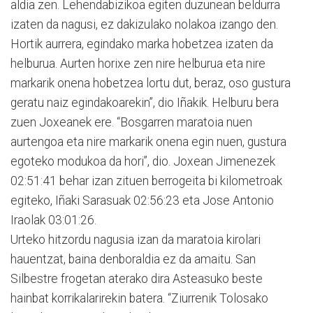
aldia zen. Lehendabizikoa egiten duzunean beldurra
izaten da nagusi, ez dakizulako nolakoa izango den.
Hortik aurrera, egindako marka hobetzea izaten da
helburua. Aurten horixe zen nire helburua eta nire
markarik onena hobetzea lortu dut, beraz, oso gustura
geratu naiz egindakoarekin”, dio Iñakik. Helburu bera
zuen Joxeanek ere. “Bosgarren maratoia nuen
aurtengoa eta nire markarik onena egin nuen, gustura
egoteko modukoa da hori”, dio. Joxean Jimenezek
02:51:41 behar izan zituen berrogeita bi kilometroak
egiteko, Iñaki Sarasuak 02:56:23 eta Jose Antonio
Iraolak 03:01:26.
Urteko hitzordu nagusia izan da maratoia kirolari
hauentzat, baina denboraldia ez da amaitu. San
Silbestre frogetan aterako dira Asteasuko beste
hainbat korrikalarirekin batera. “Ziurrenik Tolosako