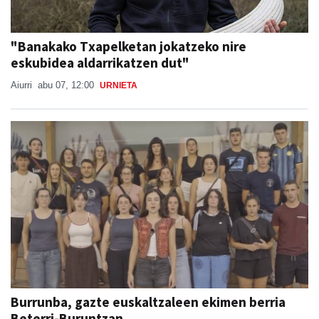
"Banakako Txapelketan jokatzeko nire
eskubidea aldarrikatzen dut"
Aiurri
abu 07, 12:00
URNIETA
Burrunba, gazte euskaltzaleen ekimen berria
Beterri-Buruntzan