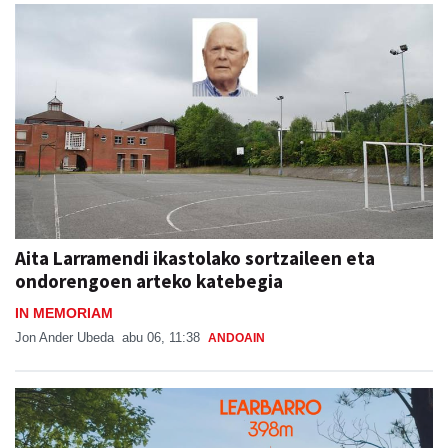
Aita Larramendi ikastolako sortzaileen eta
ondorengoen arteko katebegia
IN MEMORIAM
Jon Ander Ubeda
abu 06, 11:38
ANDOAIN