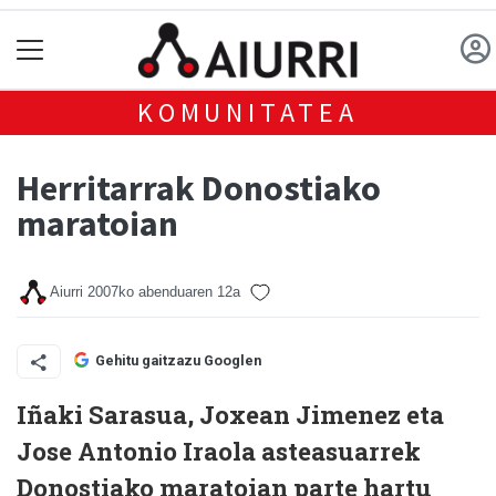
KOMUNITATEA
Herritarrak Donostiako
maratoian
Aiurri
2007ko abenduaren 12a
Gehitu gaitzazu Googlen
Iñaki Sarasua, Joxean Jimenez eta
Jose Antonio Iraola asteasuarrek
Donostiako maratoian parte hartu