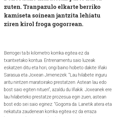
zuten. Tranpazulo elkarte berriko
kamiseta soinean jantzita lehiatu
ziren kirol froga gogorrean.
Berrogei ta bi kilometro korrika egitea ez da
txantxetako kontua. Entrenamentu saio luzeak
eskatzen ditu eta hori, ongi baino hobeto dakite Iñaki
Sarasua eta Joxean Jimenezek. “Lau hilabete inguru
aritu nintzen maratoirako prestatzen. Astean lau edo
bost saio egiten nituen”, azaldu du Iñakik. Joxeanek ere
lau hilabeteko prestatze prozesua egin zuen, astean
bost edo sei saio eginez: “Gogorra da. Lanetik atera eta
nekatuta zaudenean korrika egitea ez da erraza