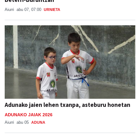
Aiurri
abu 07, 07:00
URNIETA
Adunako jaien lehen txanpa, asteburu honetan
ADUNAKO JAIAK 2026
Aiurri
abu 05
ADUNA