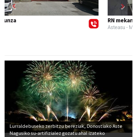
Previous
Next
RN mekanizatuak
Asteasu
- Mekanizatuak
Lurraldebuseko zerbitzu bereziak, Donostiako Aste
Nagusiko su-artifizialez gozatu ahal izateko