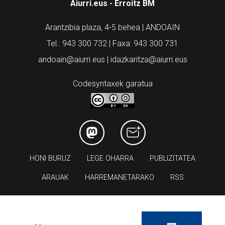
Aiurri.eus - Erroitz BM
Arantzibia plaza, 4-5 behea | ANDOAIN
Tel.: 943 300 732 | Faxa: 943 300 731
andoain@aiurri.eus | idazkaritza@aiurri.eus
Codesyntaxek garatua
HONI BURUZ
LEGE OHARRA
PUBLIZITATEA
ARAUAK
HARREMANETARAKO
RSS