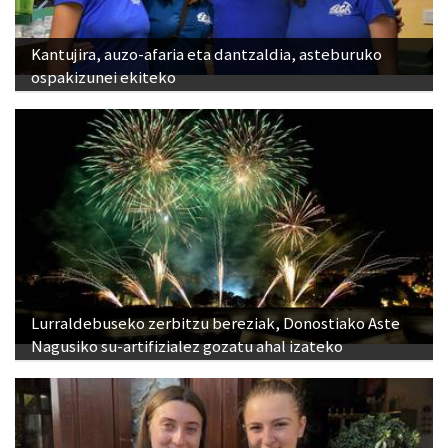
Kantujira, auzo-afaria eta dantzaldia, asteburuko
ospakizunei ekiteko
Lurraldebuseko zerbitzu bereziak, Donostiako Aste
Nagusiko su-artifizialez gozatu ahal izateko