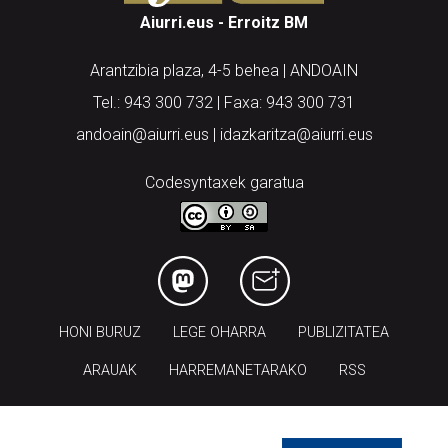
Arantzibia plaza, 4-5 behea | ANDOAIN
Tel.: 943 300 732 | Faxa: 943 300 731
andoain@aiurri.eus | idazkaritza@aiurri.eus
Codesyntaxek garatua
HONI BURUZ
LEGE OHARRA
PUBLIZITATEA
ARAUAK
HARREMANETARAKO
RSS