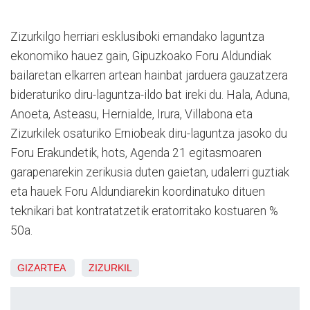
Zizurkilgo herriari esklusiboki emandako laguntza
ekonomiko hauez gain, Gipuzkoako Foru Aldundiak
bailaretan elkarren artean hainbat jarduera gauzatzera
bideraturiko diru-laguntza-ildo bat ireki du. Hala, Aduna,
Anoeta, Asteasu, Hernialde, Irura, Villabona eta
Zizurkilek osaturiko Erniobeak diru-laguntza jasoko du
Foru Erakundetik, hots, Agenda 21 egitasmoaren
garapenarekin zerikusia duten gaietan, udalerri guztiak
eta hauek Foru Aldundiarekin koordinatuko dituen
teknikari bat kontratatzetik eratorritako kostuaren %
50a.
GIZARTEA
ZIZURKIL