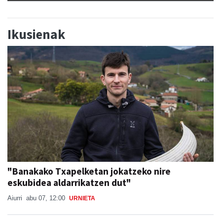
Ikusienak
"Banakako Txapelketan jokatzeko nire
eskubidea aldarrikatzen dut"
Aiurri
abu 07, 12:00
URNIETA