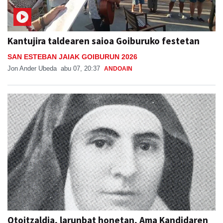
Kantujira taldearen saioa Goiburuko festetan
SAN ESTEBAN JAIAK GOIBURUN 2026
Jon Ander Ubeda
abu 07, 20:37
ANDOAIN
Otoitzaldia, larunbat honetan, Ama Kandidaren
omenez