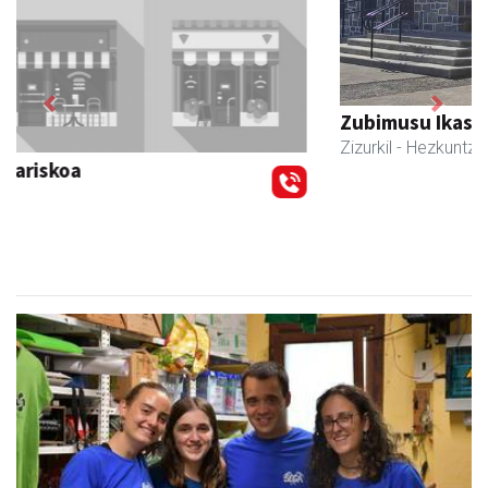
Previous
Next
Zubimusu Ikastola
Zizurkil
- Hezkuntza