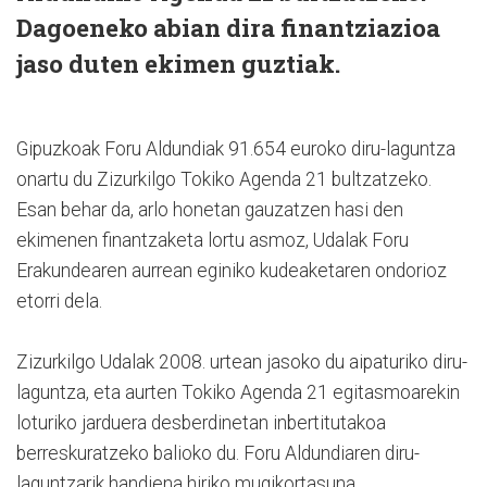
Dagoeneko abian dira finantziazioa
jaso duten ekimen guztiak.
Gipuzkoak Foru Aldundiak 91.654 euroko diru-laguntza
onartu du Zizurkilgo Tokiko Agenda 21 bultzatzeko.
Esan behar da, arlo honetan gauzatzen hasi den
ekimenen finantzaketa lortu asmoz, Udalak Foru
Erakundearen aurrean eginiko kudeaketaren ondorioz
etorri dela.
Zizurkilgo Udalak 2008. urtean jasoko du aipaturiko diru-
laguntza, eta aurten Tokiko Agenda 21 egitasmoarekin
loturiko jarduera desberdinetan inbertitutakoa
berreskuratzeko balioko du. Foru Aldundiaren diru-
laguntzarik handiena hiriko mugikortasuna,