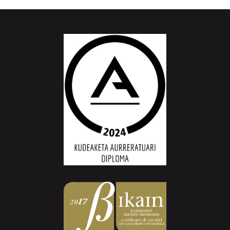
Aiurri.eus - Erroitz BM