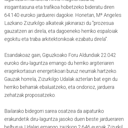
irisgarritasuna eta trafikoa hobetzeko bideratu diren
64.140 euroko jarduerei dagokie. Honetan, Mª Angeles
Lazkano Zizurkilgo alkateak jakinarazi du "prozesua
gauzatzen ari direla, eta dagoeneko herriko espaloiak
egokitu eta traba arkitektonikoak ezabatu direla".
Esandakoaz gain, Gipuzkoako Foru Aldundiak 22.042
euroko diru-laguntza emango du herriko argiteriaren
eraginkortasun energetikoari buruz neurriak hartzeko.
Gauzak horrela, Zizurkilgo Udalak azterlan bat egin du
herriko beharrak ebaluatzeko, eta ondorioz, jarduera
zehatzak proposatzeko.
Bailarako bidegorri sarea osatzea da aipaturiko
erakundetik diru-laguntza jasoko duen beste jardueraren
helburua. Udalari emango zaizkion 2.646 euroak Zizurkil