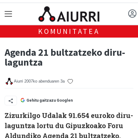
KOMUNITATEA
Agenda 21 bultzatzeko diru-
laguntza
Aiurri
2007ko abenduaren 3a
Gehitu gaitzazu Googlen
Zizurkilgo Udalak 91.654 euroko diru-
laguntza lortu du Gipuzkoako Foru
Aldundiko Agenda 21 bultzatzeko.