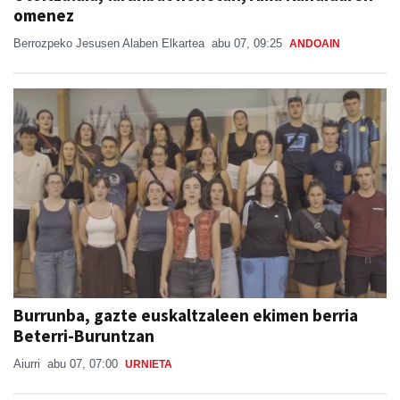
Berrozpeko Jesusen Alaben Elkartea
abu 07, 09:25
ANDOAIN
Burrunba, gazte euskaltzaleen ekimen berria
Beterri-Buruntzan
Aiurri
abu 07, 07:00
URNIETA