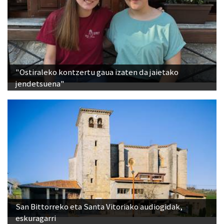
"Ostiraleko kontzertu gaua izaten da jaietako
jendetsuena"
San Bittorreko eta Santa Vitoriako audiogidak,
eskuragarri