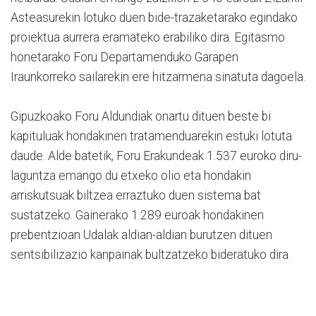
Asteasurekin lotuko duen bide-trazaketarako egindako
proiektua aurrera eramateko erabiliko dira. Egitasmo
honetarako Foru Departamenduko Garapen
Iraunkorreko sailarekin ere hitzarmena sinatuta dagoela.
Gipuzkoako Foru Aldundiak onartu dituen beste bi
kapituluak hondakinen tratamenduarekin estuki lotuta
daude. Alde batetik, Foru Erakundeak 1.537 euroko diru-
laguntza emango du etxeko olio eta hondakin
arriskutsuak biltzea erraztuko duen sistema bat
sustatzeko. Gainerako 1.289 euroak hondakinen
prebentzioan Udalak aldian-aldian burutzen dituen
sentsibilizazio kanpainak bultzatzeko bideratuko dira.