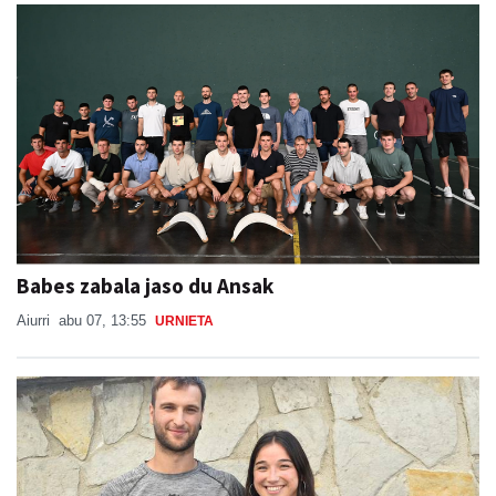
Babes zabala jaso du Ansak
Aiurri
abu 07, 13:55
URNIETA