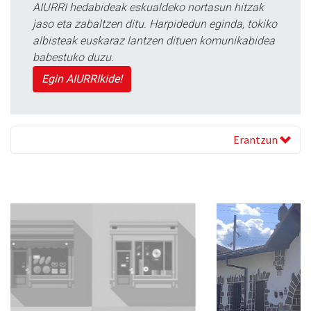
AIURRI hedabideak eskualdeko nortasun hitzak
jaso eta zabaltzen ditu. Harpidedun eginda, tokiko
albisteak euskaraz lantzen dituen komunikabidea
babestuko duzu.
Egin AIURRIkide!
Erantzun