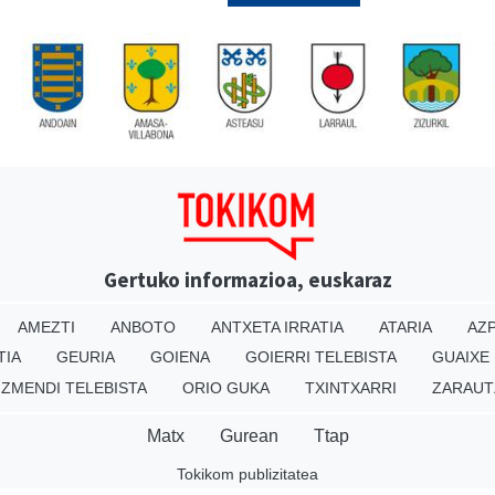
Gertuko informazioa, euskaraz
AMEZTI
ANBOTO
ANTXETA IRRATIA
ATARIA
AZP
TIA
GEURIA
GOIENA
GOIERRI TELEBISTA
GUAIXE
IZMENDI TELEBISTA
ORIO GUKA
TXINTXARRI
ZARAUT
Matx
Gurean
Ttap
Tokikom publizitatea