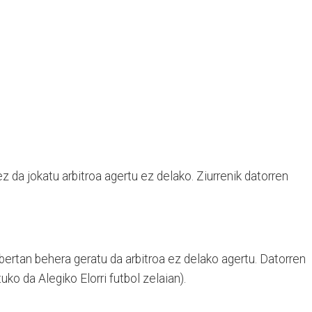
z da jokatu arbitroa agertu ez delako. Ziurrenik datorren
e bertan behera geratu da arbitroa ez delako agertu. Datorren
o da Alegiko Elorri futbol zelaian).