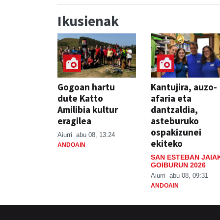
Ikusienak
Gogoan hartu
Kantujira, auzo-
dute Katto
afaria eta
Amilibia kultur
dantzaldia,
eragilea
asteburuko
ospakizunei
Aiurri
abu 08, 13:24
ekiteko
ANDOAIN
SAN ESTEBAN JAIA
GOIBURUN 2026
Aiurri
abu 08, 09:31
ANDOAIN