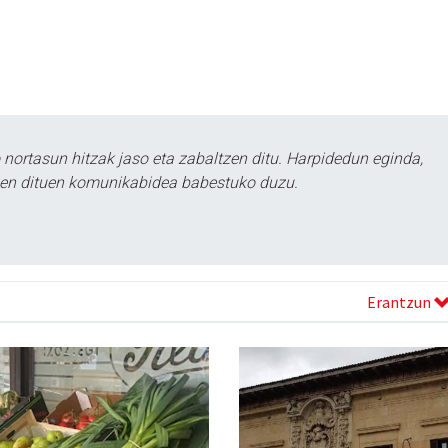
ortasun hitzak jaso eta zabaltzen ditu. Harpidedun eginda,
tzen dituen komunikabidea babestuko duzu.
Erantzun