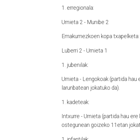
1. erregionala:
Urnieta 2 - Munibe 2
Emakumezkoen kopa txapelketa:
Luberri 2 - Urnieta 1
1. jubenilak:
Urnieta - Lengokoak (partida hau e
larunbatean jokatuko da).
1. kadeteak:
Intxurre - Urnieta (partida hau er
ostegunean goizeko 11etan jokatuk
1. infantilak: