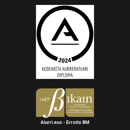
Aiurri.eus - Erroitz BM