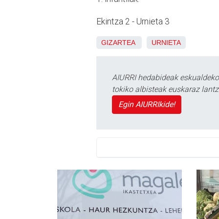
Ekintza 2 - Urnieta 3
GIZARTEA
URNIETA
AIURRI hedabideak eskualdeko n
tokiko albisteak euskaraz lan
Egin AIURRIkide!