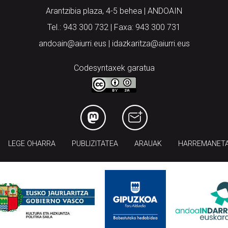
Arantzibia plaza, 4-5 behea | ANDOAIN
Tel.: 943 300 732 | Faxa: 943 300 731
andoain@aiurri.eus | idazkaritza@aiurri.eus
Codesyntaxek garatua
LEGE OHARRA
PUBLIZITATEA
ARAUAK
HARREMANET