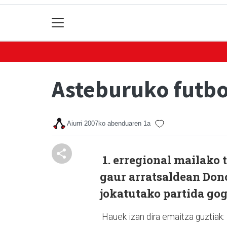
Asteburuko futbo
Aiurri
2007ko abenduaren 1a
1. erregional mailako
gaur arratsaldean Don
jokatutako partida gog
Hauek izan dira emaitza guztiak: