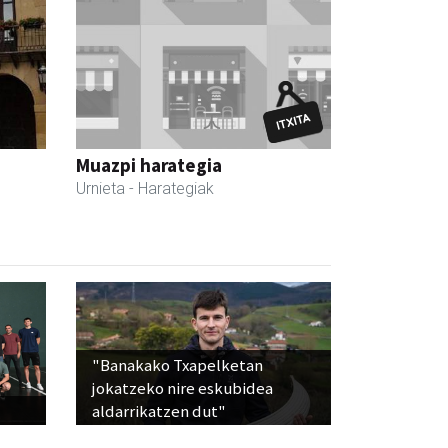
Muazpi harategia
Urnieta
- Harategiak
"Banakako Txapelketan
jokatzeko nire eskubidea
aldarrikatzen dut"