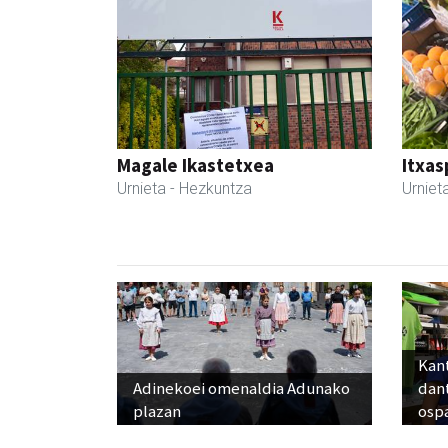
Magale Ikastetxea
Itxas
Urnieta
- Hezkuntza
Urniet
Kant
Adinekoei omenaldia Adunako
dan
plazan
osp