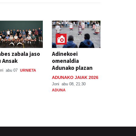
bes zabala jaso
Adinekoei
u Ansak
omenaldia
Adunako plazan
rri
abu 07
URNIETA
ADUNAKO JAIAK 2026
Joni
abu 08, 21:30
ADUNA