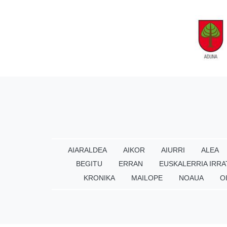
AIARALDEA
AIKOR
AIURRI
ALEA
BEGITU
ERRAN
EUSKALERRIA IRRA
KRONIKA
MAILOPE
NOAUA
O