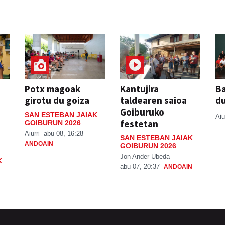
Potx magoak
Kantujira
Ba
girotu du goiza
taldearen saioa
d
Goiburuko
SAN ESTEBAN JAIAK
Aiu
festetan
GOIBURUN 2026
Aiurri
abu 08, 16:28
SAN ESTEBAN JAIAK
ANDOAIN
GOIBURUN 2026
Jon Ander Ubeda
K
abu 07, 20:37
ANDOAIN