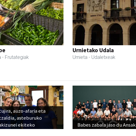
pe
Urnietako Udala
a
- Frutategiak
Urnieta
- Udaletxeak
ujira, auzo-afaria eta
tzaldia, asteburuko
akizunei ekiteko
Babes zabala jaso du Ansak