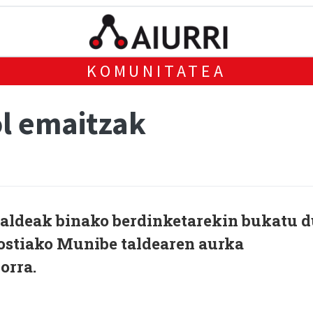
KOMUNITATEA
l emaitzak
 taldeak binako berdinketarekin bukatu 
ostiako Munibe taldearen aurka
orra.