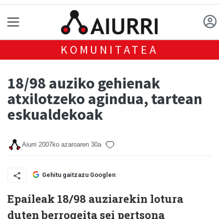
KOMUNITATEA
18/98 auziko gehienak
atxilotzeko agindua, tartean
eskualdekoak
Aiurri
2007ko azaroaren 30a
Gehitu gaitzazu Googlen
Epaileak 18/98 auziarekin lotura
duten berrogeita sei pertsona