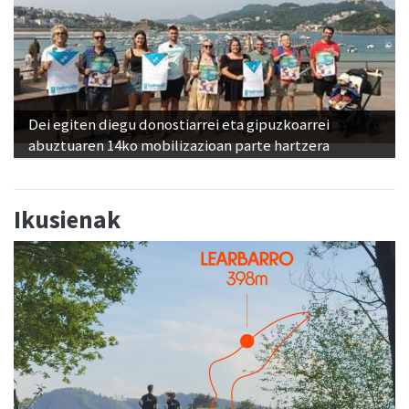
Dei egiten diegu donostiarrei eta gipuzkoarrei
abuztuaren 14ko mobilizazioan parte hartzera
Ikusienak