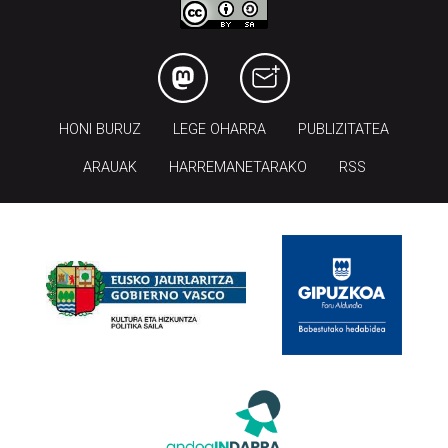
HONI BURUZ
LEGE OHARRA
PUBLIZITATEA
ARAUAK
HARREMANETARAKO
RSS