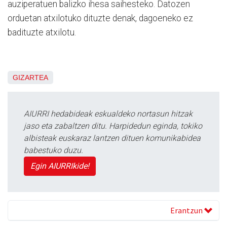
auziperatuen balizko ihesa saihesteko. Datozen
orduetan atxilotuko dituzte denak, dagoeneko ez
badituzte atxilotu.
GIZARTEA
AIURRI hedabideak eskualdeko nortasun hitzak
jaso eta zabaltzen ditu. Harpidedun eginda, tokiko
albisteak euskaraz lantzen dituen komunikabidea
babestuko duzu.
Egin AIURRIkide!
Erantzun