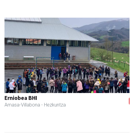
Previous
Next
Erniobea BHI
Amasa-Villabona
- Hezkuntza