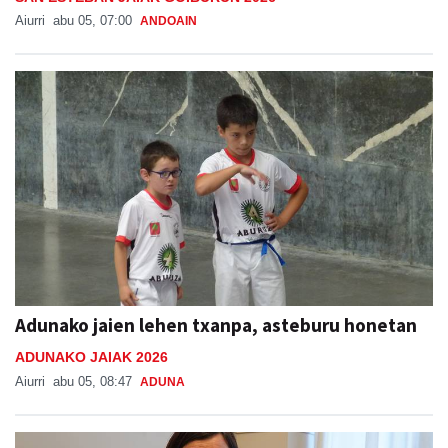
Aiurri
abu 05, 07:00
ANDOAIN
Adunako jaien lehen txanpa, asteburu honetan
ADUNAKO JAIAK 2026
Aiurri
abu 05, 08:47
ADUNA