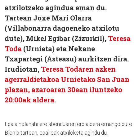
atxilotzeko agindua eman du.
Tartean Joxe Mari Olarra
(Villabonarra dagoeneko atxilotu
dute), Mikel Egibar (Zizurkil),
Teresa
Toda
(Urnieta) eta Nekane
Txapartegi (Asteasu) aurkitzen dira.
Irudiotan,
Teresa Todaren azken
agerraldietakoa Urnietako San Juan
plazan, azaroaren 30ean iluntzeko
20:00ak aldera
.
Epaia nolanahi ere abenduaren erdialdera emango dute.
Bien bitartean, epaileak atxiloketa agindu du,