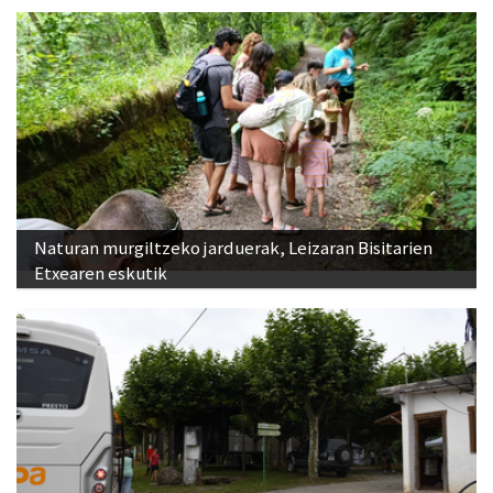
Naturan murgiltzeko jarduerak, Leizaran Bisitarien
Etxearen eskutik