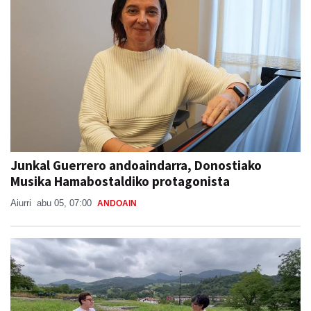
Junkal Guerrero andoaindarra, Donostiako
Musika Hamabostaldiko protagonista
Aiurri
abu 05, 07:00
ANDOAIN