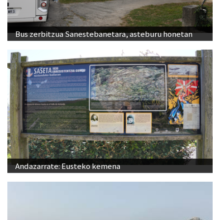
Bus zerbitzua Sanestebanetara, asteburu honetan
Andazarrate: Eusteko kemena