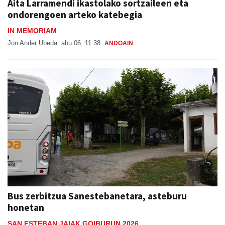
Aita Larramendi ikastolako sortzaileen eta
ondorengoen arteko katebegia
IN MEMORIAM
Jon Ander Ubeda
abu 06, 11:38
ANDOAIN
Bus zerbitzua Sanestebanetara, asteburu
honetan
SAN ESTEBAN JAIAK GOIBURUN 2026