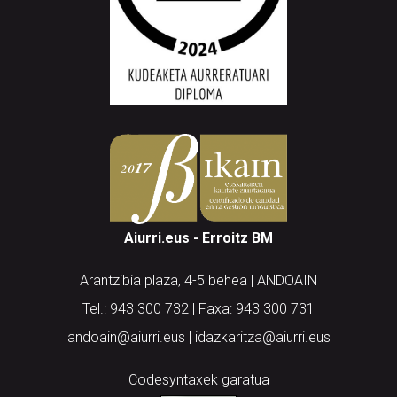
Aiurri.eus - Erroitz BM
Arantzibia plaza, 4-5 behea | ANDOAIN
Tel.: 943 300 732 | Faxa: 943 300 731
andoain@aiurri.eus | idazkaritza@aiurri.eus
Codesyntaxek garatua