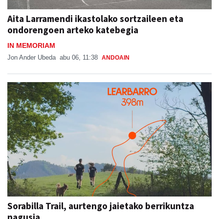
Aita Larramendi ikastolako sortzaileen eta
ondorengoen arteko katebegia
IN MEMORIAM
Jon Ander Ubeda
abu 06, 11:38
ANDOAIN
Sorabilla Trail, aurtengo jaietako berrikuntza
nagusia