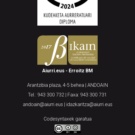
Aiurri.eus - Erroitz BM
Arantzibia plaza, 4-5 behea | ANDOAIN
Tel.: 943 300 732 | Faxa: 943 300 731
andoain@aiurri.eus | idazkaritza@aiurri.eus
Codesyntaxek garatua