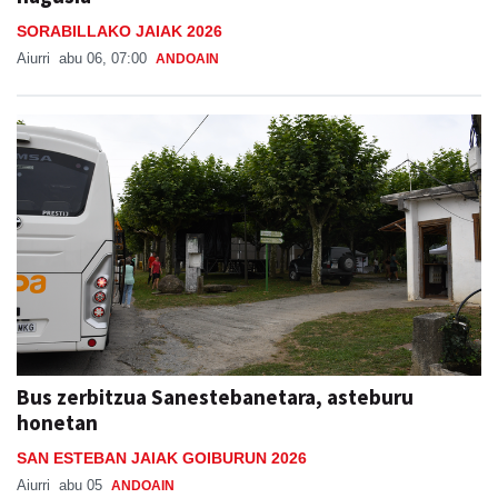
SORABILLAKO JAIAK 2026
Aiurri
abu 06, 07:00
ANDOAIN
Bus zerbitzua Sanestebanetara, asteburu
honetan
SAN ESTEBAN JAIAK GOIBURUN 2026
Aiurri
abu 05
ANDOAIN