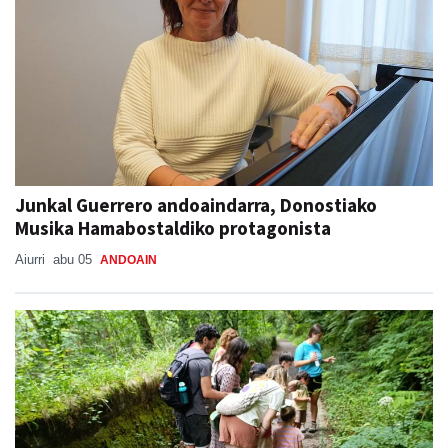
Junkal Guerrero andoaindarra, Donostiako
Musika Hamabostaldiko protagonista
Aiurri
abu 05
ANDOAIN