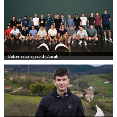
Babes zabala jaso du Ansak