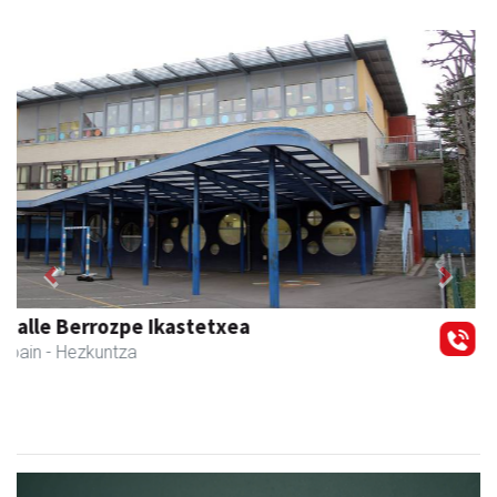
Previous
Next
Azkain motoak
Andoain
- Motor dendak