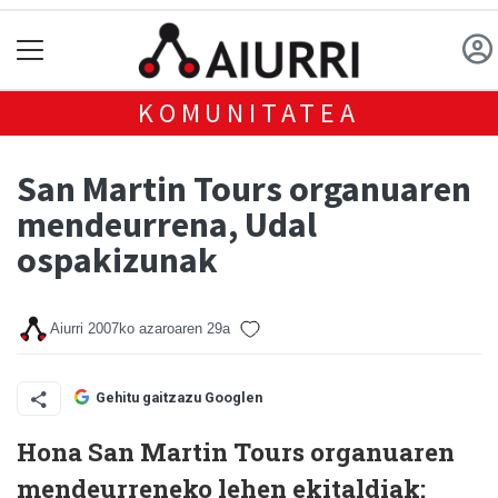
KOMUNITATEA
San Martin Tours organuaren
mendeurrena, Udal
ospakizunak
Aiurri
2007ko azaroaren 29a
Gehitu gaitzazu Googlen
Hona San Martin Tours organuaren
mendeurreneko lehen ekitaldiak: