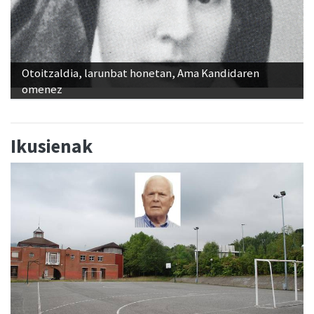
Otoitzaldia, larunbat honetan, Ama Kandidaren
omenez
Ikusienak