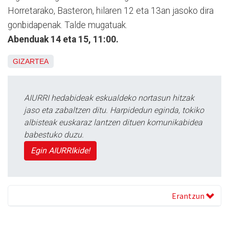
Horretarako, Basteron, hilaren 12 eta 13an jasoko dira
gonbidapenak. Talde mugatuak.
Abenduak 14 eta 15, 11:00.
GIZARTEA
AIURRI hedabideak eskualdeko nortasun hitzak
jaso eta zabaltzen ditu. Harpidedun eginda, tokiko
albisteak euskaraz lantzen dituen komunikabidea
babestuko duzu.
Egin AIURRIkide!
Erantzun