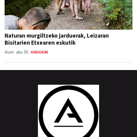
Naturan murgiltzeko jarduerak, Leizaran
Bisitarien Etxearen eskutik
Aiurri
abu 05
ANDOAIN