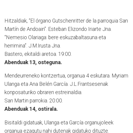
Hitzaldiak, “El órgano Gutschenritter de la parroquia San
Martín de Andoain”. Esteban Elizondo Iriarte Jna.
“Nemesio Olariaga: bere eskuzabaltasuna eta
herrimina”. J.M.Irusta Jna.
Bastero, ekitaldi aretoa. 19:00.
Abenduak 13, osteguna.
Mendeurreneko kontzertua, organua 4 eskutara. Myriam
Ulanga eta Ana Belén García. J.L.Frantsesenak
konposaturiko obraren estreinaldia.
San Martin parrokia. 20:00.
Abenduak 14, ostirala.
Bisitaldi gidatuak, Ulanga eta García organujoleek
organua ezagutu nahi dutenak gidatuko dituzte.