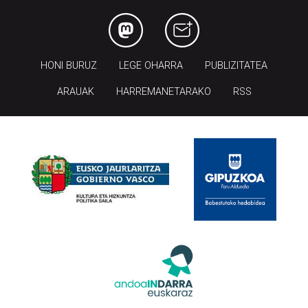
HONI BURUZ
LEGE OHARRA
PUBLIZITATEA
ARAUAK
HARREMANETARAKO
RSS