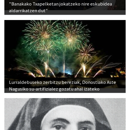
"Banakako Txapelketan jokatzeko nire eskubidea
aldarrikatzen dut"
Lurraldebuseko zerbitzu bereziak, Donostiako Aste
Nagusiko su-artifizialez gozatu ahal izateko