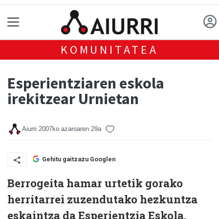
KOMUNITATEA
Esperientziaren eskola
irekitzear Urnietan
Aiurri
2007ko azaroaren 29a
Gehitu gaitzazu Googlen
Berrogeita hamar urtetik gorako
herritarrei zuzendutako hezkuntza
eskaintza da Esperientzia Eskola.