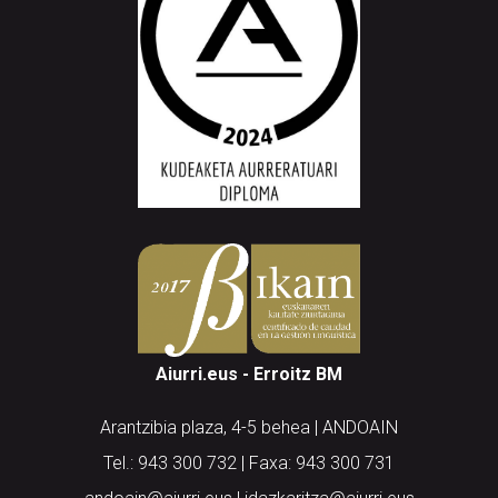
Aiurri.eus - Erroitz BM
Arantzibia plaza, 4-5 behea | ANDOAIN
Tel.: 943 300 732 | Faxa: 943 300 731