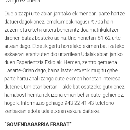
izango ez duena.
Duela zazpi urte abian jarritako ekimenean, parte hartze
datuei dagokionez, emakumeak nagusi. %70a hain
zuzen, eta urtetik urtera beherantz doa matrikulatzen
direnen bataz besteko adina. Une honetan, 61-62 urte
artean dago. Etxetik gertu horrelako ekimen bat izateko
eskaerari erantzuten dio urtarrilean Udalak abian jarriko
duen Esperientzia Eskolak. Hemen, zentro gertuena
Lasarte-Orian dago, baina laster etxetik mugitu gabe
parte hartu ahal izango dute ekimen honetan interesa
dutenek, Urnietan bertan. Talde bat osatzeko gutxienez
hamabost herritarrek izena eman behar dute; gehienez,
hogeik. Informazio gehiago 943 22 41 43 telefono
zenbakian edota udaletxean eskura daiteke.
“GOMENDAGARRIA ERABAT”