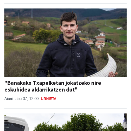
"Banakako Txapelketan jokatzeko nire
eskubidea aldarrikatzen dut"
Aiurri
abu 07, 12:00
URNIETA