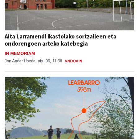
Aita Larramendi ikastolako sortzaileen eta
ondorengoen arteko katebegia
IN MEMORIAM
Jon Ander Ubeda
abu 06, 11:38
ANDOAIN