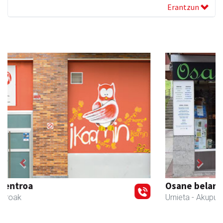
Erantzun
Previous
Next
Osane belar eta eko denda
Urnieta
- Akupuntura