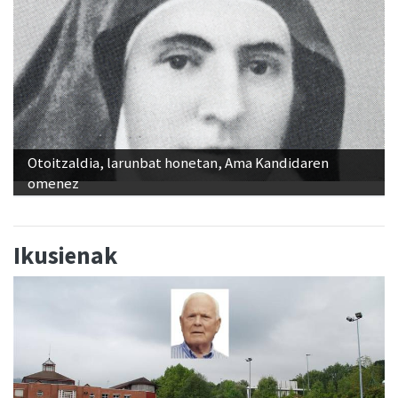
Otoitzaldia, larunbat honetan, Ama Kandidaren
omenez
Ikusienak