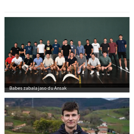
Babes zabala jaso du Ansak