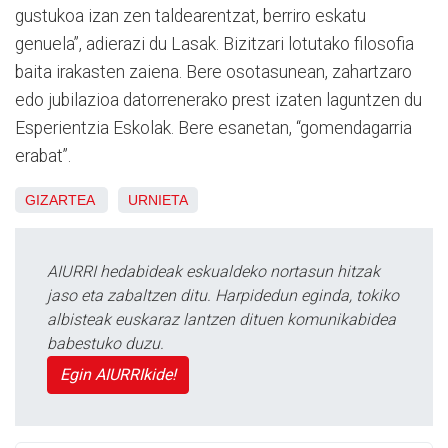
gustukoa izan zen taldearentzat, berriro eskatu
genuela”, adierazi du Lasak. Bizitzari lotutako filosofia
baita irakasten zaiena. Bere osotasunean, zahartzaro
edo jubilazioa datorrenerako prest izaten laguntzen du
Esperientzia Eskolak. Bere esanetan, “gomendagarria
erabat”.
GIZARTEA
URNIETA
AIURRI hedabideak eskualdeko nortasun hitzak
jaso eta zabaltzen ditu. Harpidedun eginda, tokiko
albisteak euskaraz lantzen dituen komunikabidea
babestuko duzu.
Egin AIURRIkide!