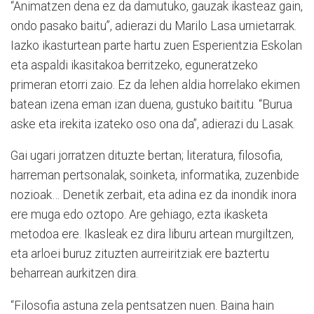
“Animatzen dena ez da damutuko, gauzak ikasteaz gain,
ondo pasako baitu”, adierazi du Marilo Lasa urnietarrak.
Iazko ikasturtean parte hartu zuen Esperientzia Eskolan
eta aspaldi ikasitakoa berritzeko, eguneratzeko
primeran etorri zaio. Ez da lehen aldia horrelako ekimen
batean izena eman izan duena, gustuko baititu. “Burua
aske eta irekita izateko oso ona da”, adierazi du Lasak.
Gai ugari jorratzen dituzte bertan; literatura, filosofia,
harreman pertsonalak, soinketa, informatika, zuzenbide
nozioak… Denetik zerbait, eta adina ez da inondik inora
ere muga edo oztopo. Are gehiago, ezta ikasketa
metodoa ere. Ikasleak ez dira liburu artean murgiltzen,
eta arloei buruz zituzten aurreiritziak ere baztertu
beharrean aurkitzen dira.
“Filosofia astuna zela pentsatzen nuen. Baina hain