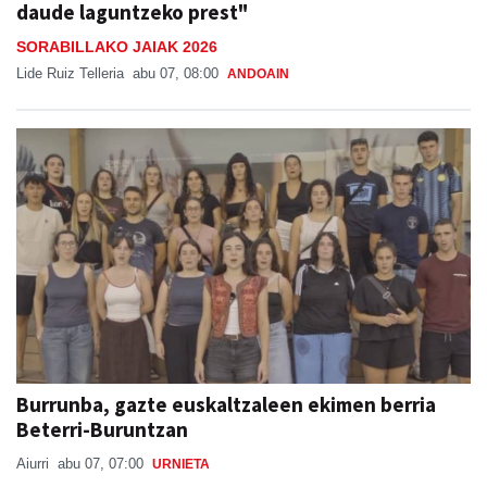
daude laguntzeko prest"
SORABILLAKO JAIAK 2026
Lide Ruiz Telleria
abu 07, 08:00
ANDOAIN
Burrunba, gazte euskaltzaleen ekimen berria
Beterri-Buruntzan
Aiurri
abu 07, 07:00
URNIETA