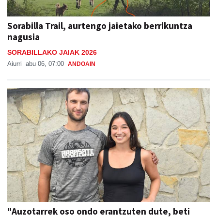
Sorabilla Trail, aurtengo jaietako berrikuntza
nagusia
SORABILLAKO JAIAK 2026
Aiurri
abu 06, 07:00
ANDOAIN
"Auzotarrek oso ondo erantzuten dute, beti