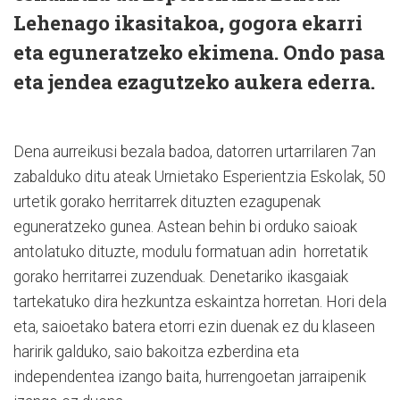
Lehenago ikasitakoa, gogora ekarri
eta eguneratzeko ekimena. Ondo pasa
eta jendea ezagutzeko aukera ederra.
Dena aurreikusi bezala badoa, datorren urtarrilaren 7an
zabalduko ditu ateak Urnietako Esperientzia Eskolak, 50
urtetik gorako herritarrek dituzten ezagupenak
eguneratzeko gunea. Astean behin bi orduko saioak
antolatuko dituzte, modulu formatuan adin horretatik
gorako herritarrei zuzenduak. Denetariko ikasgaiak
tartekatuko dira hezkuntza eskaintza horretan. Hori dela
eta, saioetako batera etorri ezin duenak ez du klaseen
haririk galduko, saio bakoitza ezberdina eta
independentea izango baita, hurrengoetan jarraipenik