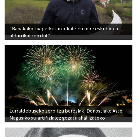
"Banakako Txapelketan jokatzeko nire eskubidea
aldarrikatzen dut"
Lurraldebuseko zerbitzu bereziak, Donostiako Aste
Nagusiko su-artifizialez gozatu ahal izateko