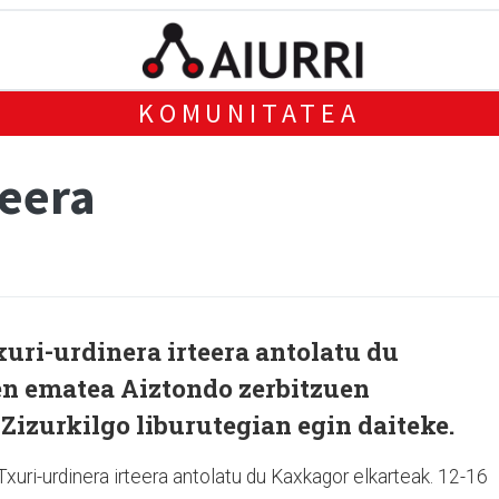
KOMUNITATEA
teera
uri-urdinera irteera antolatu du
en ematea Aiztondo zerbitzuen
izurkilgo liburutegian egin daiteke.
xuri-urdinera irteera antolatu du Kaxkagor elkarteak. 12-16