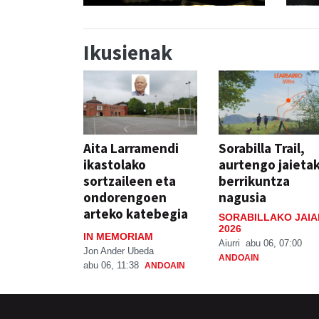
Ikusienak
Aita Larramendi
Sorabilla Trail,
ikastolako
aurtengo jaieta
sortzaileen eta
berrikuntza
ondorengoen
nagusia
arteko katebegia
SORABILLAKO JAIA
2026
IN MEMORIAM
Aiurri
abu 06, 07:00
Jon Ander Ubeda
ANDOAIN
abu 06, 11:38
ANDOAIN