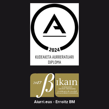
Aiurri.eus - Erroitz BM