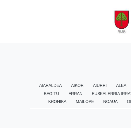
AIARALDEA
AIKOR
AIURRI
ALEA
BEGITU
ERRAN
EUSKALERRIA IRRA
KRONIKA
MAILOPE
NOAUA
O