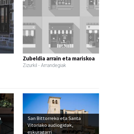
Zubeldia arrain eta mariskoa
Zizurkil
- Arrandegiak
a
San Bittorreko eta Santa
Vitoriako audiogidak,
eskuragarri