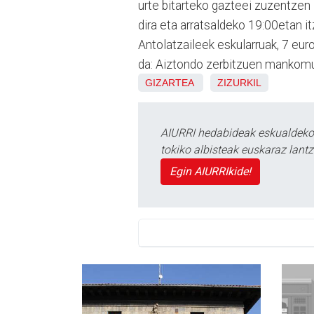
urte bitarteko gazteei zuzentzen 
dira eta arratsaldeko 19:00etan it
Antolatzaileek eskularruak, 7 eur
da: Aiztondo zerbitzuen mankomun
GIZARTEA
ZIZURKIL
AIURRI hedabideak eskualdeko n
tokiko albisteak euskaraz lan
Egin AIURRIkide!