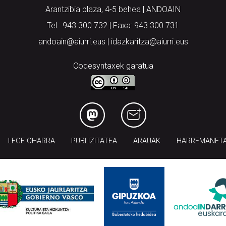
Arantzibia plaza, 4-5 behea | ANDOAIN
Tel.: 943 300 732 | Faxa: 943 300 731
andoain@aiurri.eus | idazkaritza@aiurri.eus
Codesyntaxek garatua
LEGE OHARRA
PUBLIZITATEA
ARAUAK
HARREMANET