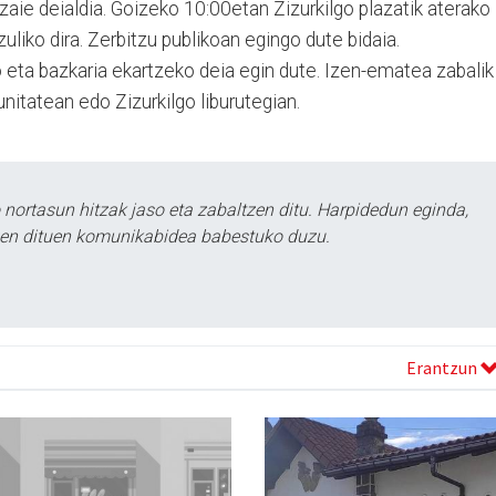
zaie deialdia. Goizeko 10:00etan Zizurkilgo plazatik aterako
zuliko dira. Zerbitzu publikoan egingo dute bidaia.
o eta bazkaria ekartzeko deia egin dute. Izen-ematea zabalik
itatean edo Zizurkilgo liburutegian.
ortasun hitzak jaso eta zabaltzen ditu. Harpidedun eginda,
tzen dituen komunikabidea babestuko duzu.
Erantzun