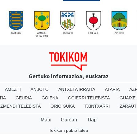
Gertuko informazioa, euskaraz
AMEZTI
ANBOTO
ANTXETA IRRATIA
ATARIA
AZP
TIA
GEURIA
GOIENA
GOIERRI TELEBISTA
GUAIXE
IZMENDI TELEBISTA
ORIO GUKA
TXINTXARRI
ZARAUT
Matx
Gurean
Ttap
Tokikom publizitatea