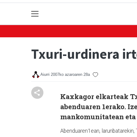
Txuri-urdinera ir
Aiurri
2007ko azaroaren 28a
Kaxkagor elkarteak Tx
abenduaren 1erako. Iz
mankomunitatean eta Z
Abenduaren1ean, larunbatarekin, T