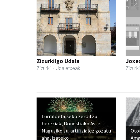
Zizurkilgo Udala
Joxe
Zizurkil
- Udaletxeak
Zizurki
Lurraldebuseko zerbitzu
bereziak, Donostiako Aste
Nagusiko su-artifizialez gozatu
Otoi
ahal izateko
Ama