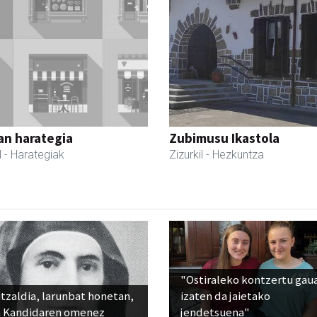
an harategia
Zubimusu Ikastola
l
- Harategiak
Zizurkil
- Hezkuntza
"Ostiraleko kontzertu gau
tzaldia, larunbat honetan,
izaten da jaietako
 Kandidaren omenez
jendetsuena"