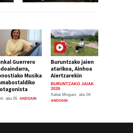
nkal Guerrero
Buruntzako jaien
doaindarra,
atarikoa, Ainhoa
nostiako Musika
Aiertzarekin
amabostaldiko
BURUNTZAKO JAIAK
otagonista
2026
Xabat Minguez
abu 04
rri
abu 05
ANDOAIN
ANDOAIN