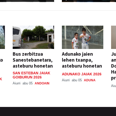
Bus zerbitzua
Adunako jaien
Ju
ko
Sanestebanetara,
lehen txanpa,
an
asteburu honetan
asteburu honetan
Do
H
SAN ESTEBAN JAIAK
ADUNAKO JAIAK 2026
pr
GOIBURUN 2026
K
Aiurri
abu 05
ADUNA
Aiurri
abu 05
ANDOAIN
Aiu