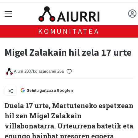
KOMUNITATEA
Migel Zalakain hil zela 17 urte
Aiurri
2007ko azaroaren 26a
Gehitu gaitzazu Googlen
Duela 17 urte, Martuteneko espetxean
hil zen Migel Zalakain
villabonatarra. Urteurrena batetik eta
egungo hainbat presoren egoera