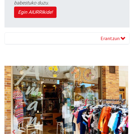
babestuko duzu.
Egin AIURRIkide!
Erantzun