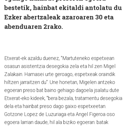
bestetik, hainbat ekitaldi antolatu du
Ezker abertzaleak azaroaren 30 eta
abenduaren 2rako.
Etxerat-ek azaldu duenez, "Martuteneko espetxean
osasun asistentzia desegokia zela eta hil zen Migel
Zalakain. Hamasei urte geroago, espetxeak oraindik
hiltzen jarraitzen du". Une honetan, Migelen antzeko
egoeran preso bat baino gehiago dagoela jsalatu dute
Etxerat-eko kideek, "bera bezala, tratamentu desegokia
dela eta hainbat preso dago gaixo espetxeetan.
Gotzone Lopez de Luzuriaga eta Angel Figeroa oso
egoera larrian daude, hil ala biziko egoeran: batak