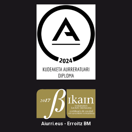
Aiurri.eus - Erroitz BM