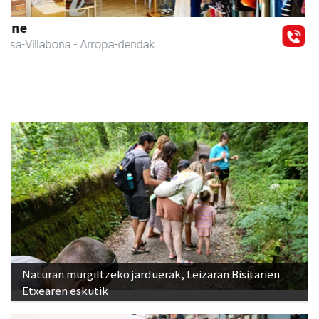
Previous
Next
Erniobea BHI
Amasa-Villabona
- Hezkuntza
Naturan murgiltzeko jarduerak, Leizaran Bisitarien
Etxearen eskutik