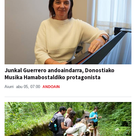
Junkal Guerrero andoaindarra, Donostiako
Musika Hamabostaldiko protagonista
Aiurri
abu 05, 07:00
ANDOAIN