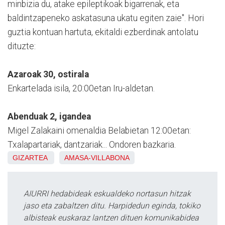
minbizia du, atake epileptikoak bigarrenak, eta
baldintzapeneko askatasuna ukatu egiten zaie". Hori
guztia kontuan hartuta, ekitaldi ezberdinak antolatu
dituzte:
Azaroak 30, ostirala
Enkartelada isila, 20:00etan Iru-aldetan.
Abenduak 2, igandea
Migel Zalakaini omenaldia Belabietan 12:00etan:
Txalapartariak, dantzariak... Ondoren bazkaria.
GIZARTEA
AMASA-VILLABONA
AIURRI hedabideak eskualdeko nortasun hitzak
jaso eta zabaltzen ditu. Harpidedun eginda, tokiko
albisteak euskaraz lantzen dituen komunikabidea