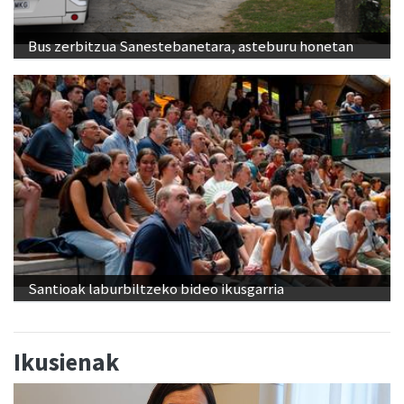
Bus zerbitzua Sanestebanetara, asteburu honetan
Santioak laburbiltzeko bideo ikusgarria
Ikusienak