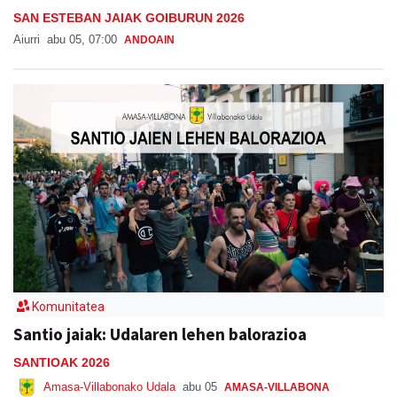
SAN ESTEBAN JAIAK GOIBURUN 2026
Aiurri
abu 05, 07:00
ANDOAIN
Komunitatea
Santio jaiak: Udalaren lehen balorazioa
SANTIOAK 2026
Amasa-Villabonako Udala
abu 05
AMASA-VILLABONA