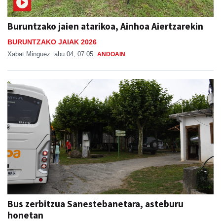
Buruntzako jaien atarikoa, Ainhoa Aiertzarekin
BURUNTZAKO JAIAK 2026
Xabat Minguez
abu 04, 07:05
ANDOAIN
Bus zerbitzua Sanestebanetara, asteburu
honetan