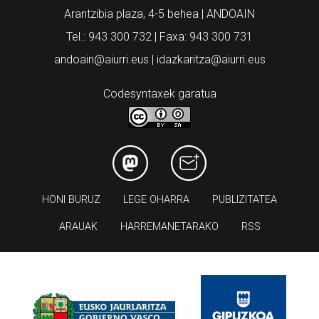
Arantzibia plaza, 4-5 behea | ANDOAIN
Tel.: 943 300 732 | Faxa: 943 300 731
andoain@aiurri.eus | idazkaritza@aiurri.eus
Codesyntaxek garatua
HONI BURUZ
LEGE OHARRA
PUBLIZITATEA
ARAUAK
HARREMANETARAKO
RSS