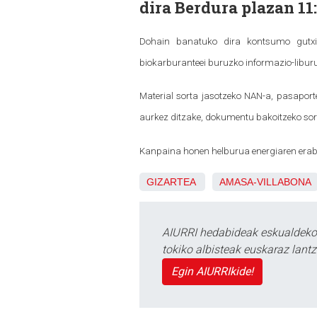
dira Berdura plazan 11:
Dohain banatuko dira kontsumo gutxiko
biokarburanteei buruzko informazio-libur
Material sorta jasotzeko NAN-a, pasapor
aurkez ditzake, dokumentu bakoitzeko sort
Kanpaina honen helburua energiaren erab
GIZARTEA
AMASA-VILLABONA
AIURRI hedabideak eskualdeko n
tokiko albisteak euskaraz lan
Egin AIURRIkide!