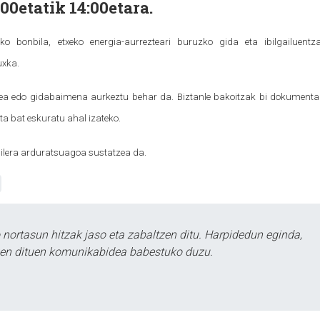
00etatik 14:00etara.
 bonbila, etxeko energia-aurrezteari buruzko gida eta ibilgailuentz
uxka.
tea edo gidabaimena aurkeztu behar da. Biztanle bakoitzak bi dokumenta
a bat eskuratu ahal izateko.
ilera arduratsuagoa sustatzea da.
ortasun hitzak jaso eta zabaltzen ditu. Harpidedun eginda,
tzen dituen komunikabidea babestuko duzu.