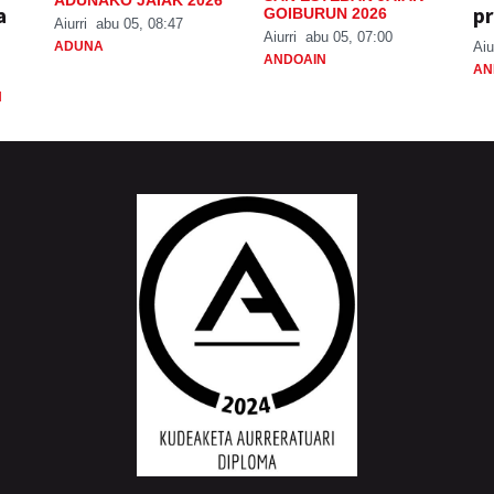
ADUNAKO JAIAK 2026
a
pr
GOIBURUN 2026
Aiurri
abu 05, 08:47
Aiurri
abu 05, 07:00
ADUNA
Aiu
ANDOAIN
AN
N