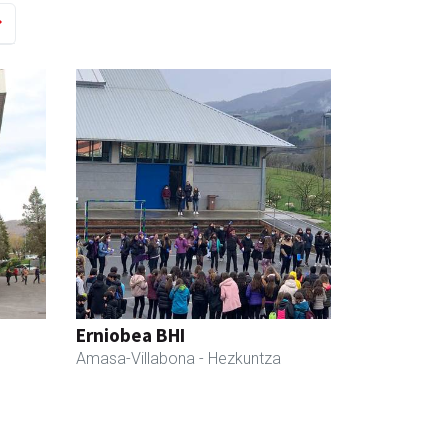
Erniobea BHI
Amasa-Villabona
- Hezkuntza