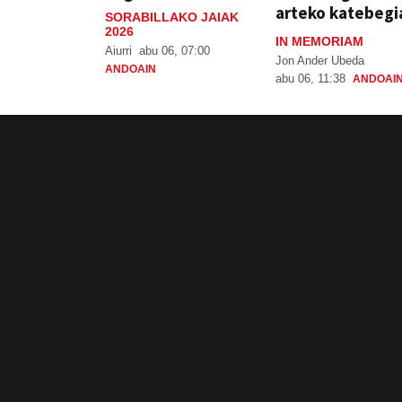
arteko katebegi
SORABILLAKO JAIAK
2026
IN MEMORIAM
Aiurri
abu 06, 07:00
Jon Ander Ubeda
ANDOAIN
abu 06, 11:38
ANDOAI