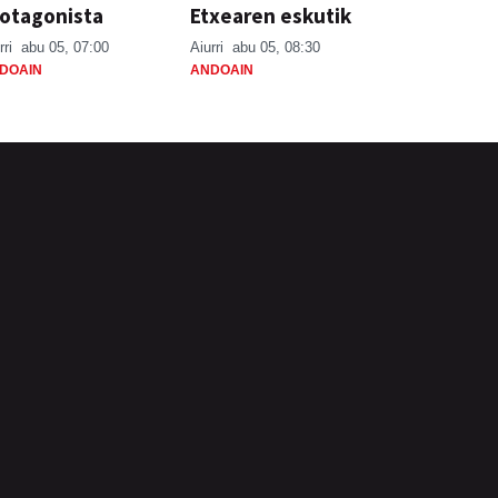
otagonista
Etxearen eskutik
rri
abu 05, 07:00
Aiurri
abu 05, 08:30
DOAIN
ANDOAIN