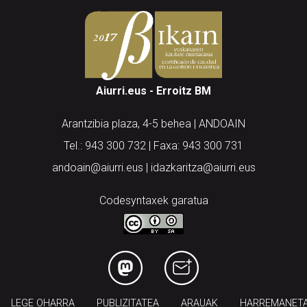
Aiurri.eus - Erroitz BM
Arantzibia plaza, 4-5 behea | ANDOAIN
Tel.: 943 300 732 | Faxa: 943 300 731
andoain@aiurri.eus | idazkaritza@aiurri.eus
Codesyntaxek garatua
LEGE OHARRA
PUBLIZITATEA
ARAUAK
HARREMANET