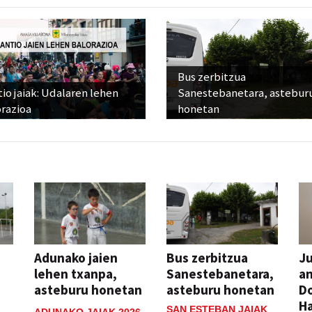
Bus zerbitzua
io jaiak: Udalaren lehen
Sanestebanetara, astebur
razioa
honetan
Adunako jaien
Bus zerbitzua
Ju
lehen txanpa,
Sanestebanetara,
an
asteburu honetan
asteburu honetan
Do
H
SAN ESTEBAN JAIAK