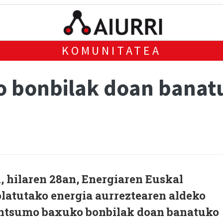
KOMUNITATEA
 bonbilak doan banatu
, hilaren 28an, Energiaren Euskal
latutako energia aurreztearen aldeko
ontsumo baxuko bonbilak doan banatuko