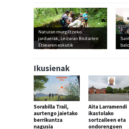
Naturan murgiltzeko
jarduerak, Leizaran Bisitarien
Sant
Etxearen eskutik
balo
Ikusienak
Sorabilla Trail,
Aita Larramendi
aurtengo jaietako
ikastolako
berrikuntza
sortzaileen eta
nagusia
ondorengoen