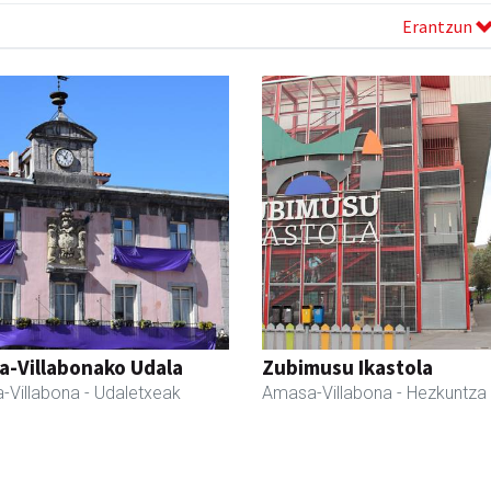
Erantzun
a-Villabonako Udala
Zubimusu Ikastola
-Villabona
- Udaletxeak
Amasa-Villabona
- Hezkuntza