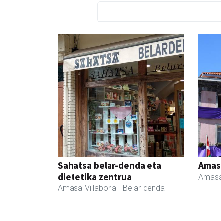
Sahatsa belar-denda eta
Amas
dietetika zentrua
Amasa
Amasa-Villabona
- Belar-denda