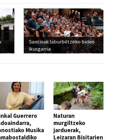
u
Santioak laburbiltzeko bideo
ikusgarria
nkal Guerrero
Naturan
doaindarra,
murgiltzeko
nostiako Musika
jarduerak,
amabostaldiko
Leizaran Bisitarien