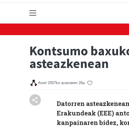
Kontsumo baxuko
asteazkenean
Aiurri
2007ko azaroaren 26a
Datorren asteazkenean
Erakundeak (EEE) anto
kanpainaren bidez, k