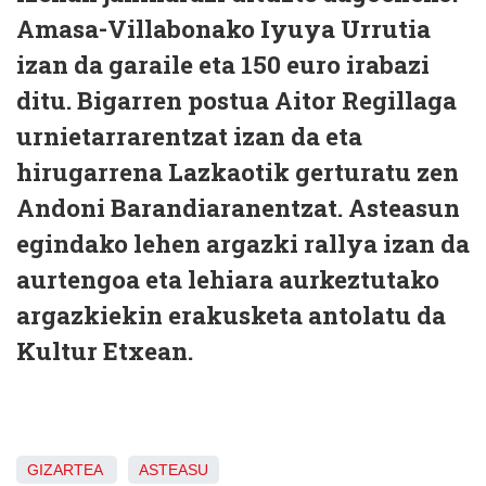
Amasa-Villabonako Iyuya Urrutia
izan da garaile eta 150 euro irabazi
ditu. Bigarren postua Aitor Regillaga
urnietarrarentzat izan da eta
hirugarrena Lazkaotik gerturatu zen
Andoni Barandiaranentzat. Asteasun
egindako lehen argazki rallya izan da
aurtengoa eta lehiara aurkeztutako
argazkiekin erakusketa antolatu da
Kultur Etxean.
GIZARTEA
ASTEASU