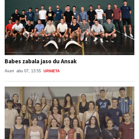
Babes zabala jaso du Ansak
Aiurri
abu 07, 13:55
URNIETA