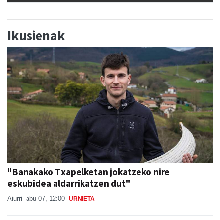
Ikusienak
"Banakako Txapelketan jokatzeko nire
eskubidea aldarrikatzen dut"
Aiurri
abu 07, 12:00
URNIETA