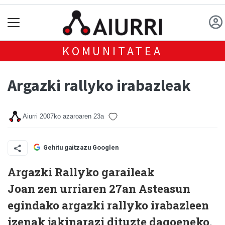
KOMUNITATEA
Argazki rallyko irabazleak
Aiurri
2007ko azaroaren 23a
Gehitu gaitzazu Googlen
Argazki Rallyko garaileak
Joan zen urriaren 27an Asteasun
egindako argazki rallyko irabazleen
izenak jakinarazi dituzte dagoeneko.