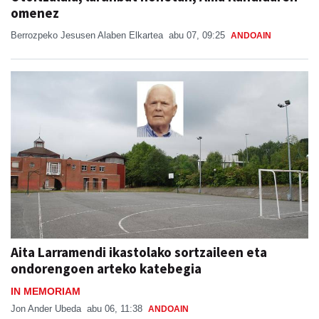
omenez
Berrozpeko Jesusen Alaben Elkartea
abu 07, 09:25
ANDOAIN
Aita Larramendi ikastolako sortzaileen eta
ondorengoen arteko katebegia
IN MEMORIAM
Jon Ander Ubeda
abu 06, 11:38
ANDOAIN