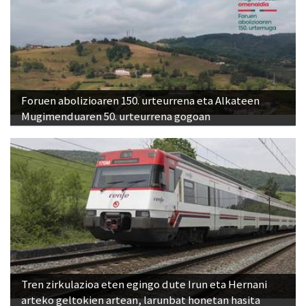
Foruen abolizioaren 150. urteurrena eta Alkateen
Mugimenduaren 50. urteurrena gogoan
Tren zirkulazioa eten egingo dute Irun eta Hernani
arteko geltokien artean, larunbat honetan hasita