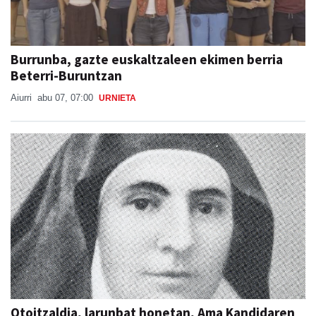
Burrunba, gazte euskaltzaleen ekimen berria
Beterri-Buruntzan
Aiurri
abu 07, 07:00
URNIETA
Otoitzaldia, larunbat honetan, Ama Kandidaren