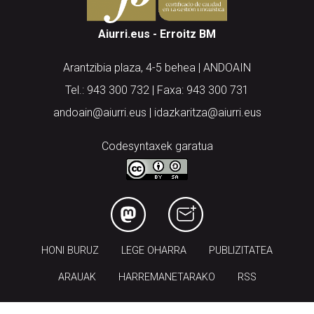
Aiurri.eus - Erroitz BM
Arantzibia plaza, 4-5 behea | ANDOAIN
Tel.: 943 300 732 | Faxa: 943 300 731
andoain@aiurri.eus | idazkaritza@aiurri.eus
Codesyntaxek garatua
HONI BURUZ
LEGE OHARRA
PUBLIZITATEA
ARAUAK
HARREMANETARAKO
RSS