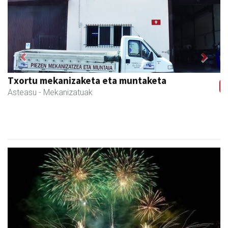
Previous
Next
Txortu mekanizaketa eta muntaketa
Asteasu
- Mekanizatuak