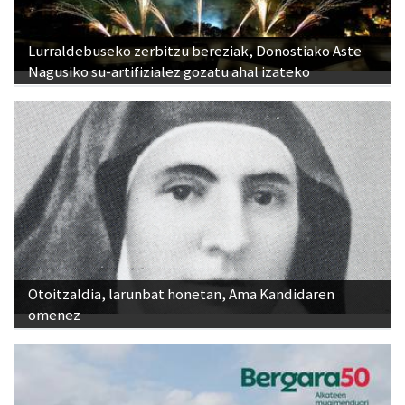
Lurraldebuseko zerbitzu bereziak, Donostiako Aste
Nagusiko su-artifizialez gozatu ahal izateko
Otoitzaldia, larunbat honetan, Ama Kandidaren
omenez