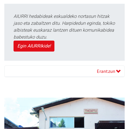
AIURRI hedabideak eskualdeko nortasun hitzak
jaso eta zabaltzen ditu. Harpidedun eginda, tokiko
albisteak euskaraz lantzen dituen komunikabidea
babestuko duzu.
Egin AIURRIkide!
Erantzun