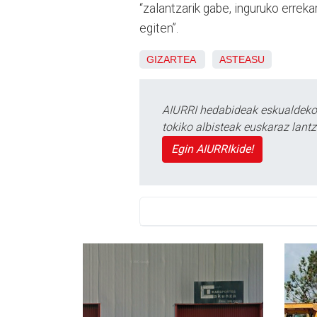
“zalantzarik gabe, inguruko erreka
egiten”.
GIZARTEA
ASTEASU
AIURRI hedabideak eskualdeko n
tokiko albisteak euskaraz lan
Egin AIURRIkide!