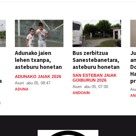
Adunako jaien
Bus zerbitzua
Ju
lehen txanpa,
Sanestebanetara,
an
asteburu honetan
asteburu honetan
Do
H
SAN ESTEBAN JAIAK
ADUNAKO JAIAK 2026
a
pr
GOIBURUN 2026
Aiurri
abu 05, 08:47
Aiurri
abu 05, 07:00
ADUNA
Aiu
ANDOAIN
AN
N