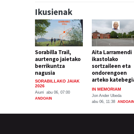
Ikusienak
Sorabilla Trail,
Aita Larramendi
aurtengo jaietako
ikastolako
berrikuntza
sortzaileen eta
nagusia
ondorengoen
arteko katebegi
SORABILLAKO JAIAK
2026
IN MEMORIAM
Aiurri
abu 06, 07:00
Jon Ander Ubeda
ANDOAIN
abu 06, 11:38
ANDOAI