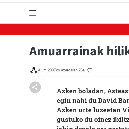
Amuarrainak hili
Aiurri
2007ko azaroaren 23a
Azken boladan, Asteas
egin nahi du David Ba
Azken urte luzeetan V
gustuko du oinez ibilt
jakin dezala zer gerta