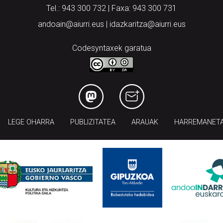
Tel.: 943 300 732 | Faxa: 943 300 731
andoain@aiurri.eus | idazkaritza@aiurri.eus
Codesyntaxek garatua
LEGE OHARRA
PUBLIZITATEA
ARAUAK
HARREMANET