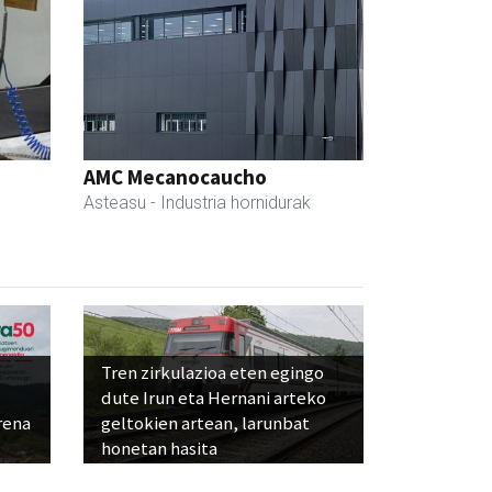
AMC Mecanocaucho
Asteasu
- Industria hornidurak
Tren zirkulazioa eten egingo
dute Irun eta Hernani arteko
rena
geltokien artean, larunbat
honetan hasita