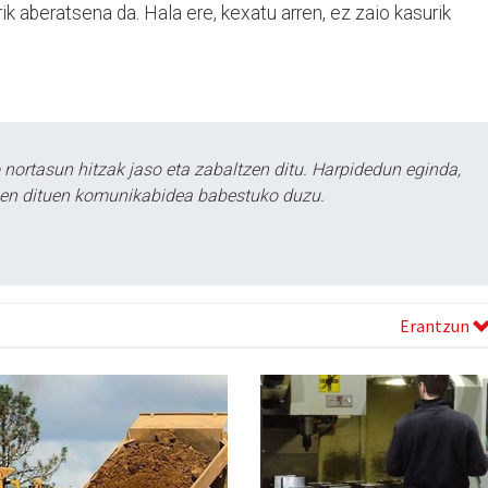
rik aberatsena da. Hala ere, kexatu arren, ez zaio kasurik
ortasun hitzak jaso eta zabaltzen ditu. Harpidedun eginda,
tzen dituen komunikabidea babestuko duzu.
Erantzun