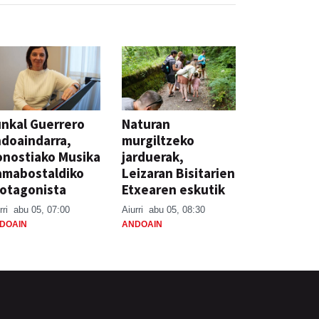
nkal Guerrero
Naturan
doaindarra,
murgiltzeko
nostiako Musika
jarduerak,
amabostaldiko
Leizaran Bisitarien
otagonista
Etxearen eskutik
rri
abu 05, 07:00
Aiurri
abu 05, 08:30
DOAIN
ANDOAIN