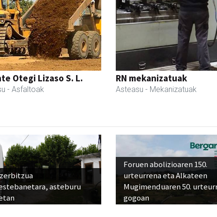
te Otegi Lizaso S. L.
RN mekanizatuak
su
- Asfaltoak
Asteasu
- Mekanizatuak
Foruen abolizioaren 150.
 zerbitzua
urteurrena eta Alkateen
estebanetara, asteburu
Mugimenduaren 50. urteur
etan
gogoan