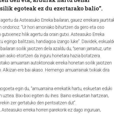
Isilik egoteak ez du ezertarako balio”.
k agertu da Asteasuko Erreka bailaran, gauez errekara jaurtita
 ondorioz. “Ur hori amoniako bihurtzen da gero eta oso
 gutxienez hilik agertu da orain gutxi. Asteasuko Erreka
tu egingo balitzaio, handiagoa izango luke”. Davidek, eskuald
ilaran soilik jaiotzen dela azaldu du, “senari jarraituz, urte
ain asko etortzen da inguru honetara hazia botatzera.
otako amuarrain autoktonoak erreka honetan soilik jaiotzen
tan. Alkizan ere bai akaso. Hemengo amuarrainak txikiak dira
gogoeta egin du, “amuarraina errekatik hartu, eskuetan eduki
 uztea. Bixi-bixi egiten du ihes. Baino eskuetan hartzean,
rekin zer gertatuko den pentsatzen dut”.
, Asteasuko erreka horren parekorik ez dago inguruan,