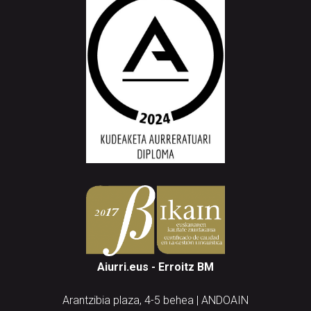
Aiurri.eus - Erroitz BM
Arantzibia plaza, 4-5 behea | ANDOAIN