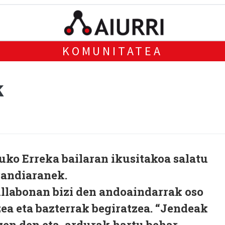
KOMUNITATEA
k
uko Erreka bailaran ikusitakoa salatu
randiaranek.
illabonan bizi den andoaindarrak oso
zea eta bazterrak begiratzea. “Jendeak
tzen den eta, ardurak hartu behar