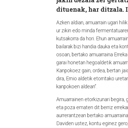
dituenak, har ditzala. 
Azken aldian, amuarrain ugari hili
ur zikin edo minda fermentatuaren
kutsakorra da hori. Ehun amuarrain
bailarak bizi handia dauka eta kon
osoan, bertako amuarraina Erreka ba
garai honetan hegoaldetik amuarr
Kanpokoez gain, ordea, bertan jai
dira, Ernio aldetik etorritako ure
kanpokoen aldean”.
Amuarrainen etorkizunari begira, 
eta poza ematen dit berriz errekan
aurrerantzean bertako amuarraina
Daviden ustez, kontu eginez gero