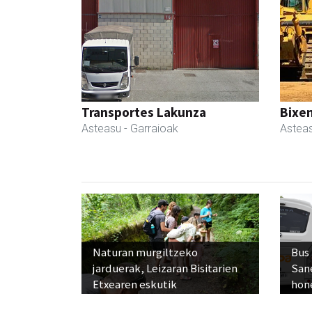
Transportes Lakunza
Bixen
Asteasu
- Garraioak
Astea
Naturan murgiltzeko
Bus
jarduerak, Leizaran Bisitarien
San
Etxearen eskutik
hon