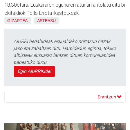
18:30etara. Euskararen egunaren atarian antolatu ditu bi
ekitaldiok Pello Errota ikastetxeak.
GIZARTEA
ASTEASU
AIURRI hedabideak eskualdeko nortasun hitzak
jaso eta zabaltzen ditu. Harpidedun eginda, tokiko
albisteak euskaraz lantzen dituen komunikabidea
babestuko duzu.
Egin AIURRIkide!
Erantzun