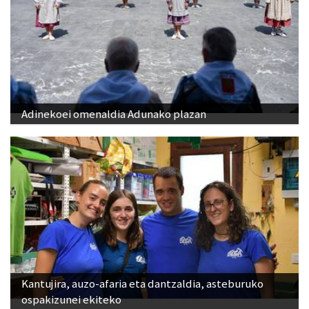
Adinekoei omenaldia Adunako plazan
Kantujira, auzo-afaria eta dantzaldia, asteburuko
ospakizunei ekiteko