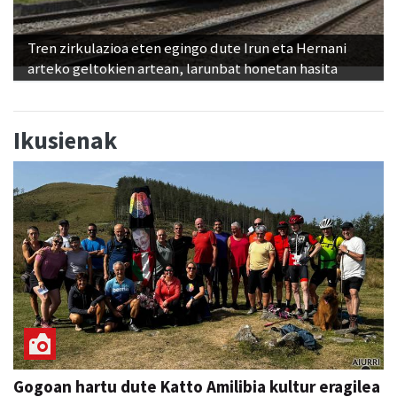
Tren zirkulazioa eten egingo dute Irun eta Hernani
arteko geltokien artean, larunbat honetan hasita
Ikusienak
Gogoan hartu dute Katto Amilibia kultur eragilea