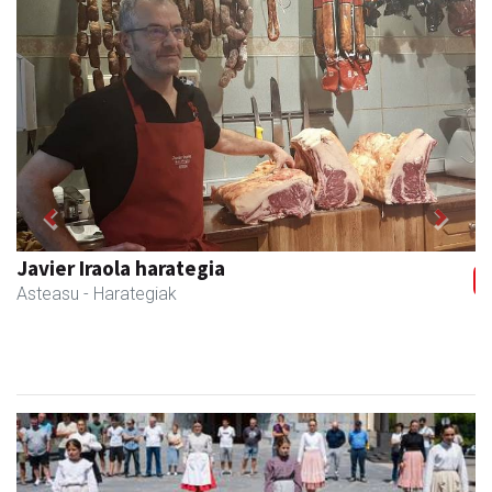
Previous
Next
Bixente Otegi Lizaso S. L.
Asteasu
- Asfaltoak