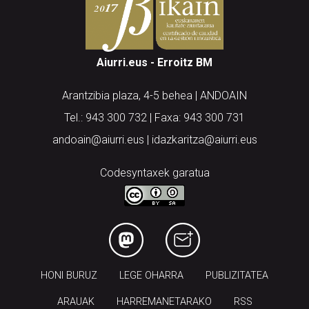
Aiurri.eus - Erroitz BM
Arantzibia plaza, 4-5 behea | ANDOAIN
Tel.: 943 300 732 | Faxa: 943 300 731
andoain@aiurri.eus | idazkaritza@aiurri.eus
Codesyntaxek garatua
HONI BURUZ
LEGE OHARRA
PUBLIZITATEA
ARAUAK
HARREMANETARAKO
RSS