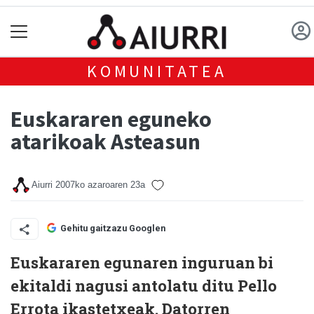
KOMUNITATEA
Euskararen eguneko
atarikoak Asteasun
Aiurri
2007ko azaroaren 23a
Gehitu gaitzazu Googlen
Euskararen egunaren inguruan bi
ekitaldi nagusi antolatu ditu Pello
Errota ikastetxeak. Datorren