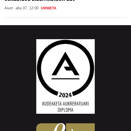
Aiurri
abu 07, 12:00
URNIETA