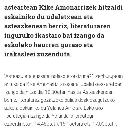
asteartean Kike Amonarrizek hitzaldi
eskainiko du udaletxean eta
asteazkenean berriz, literaturaren
inguruko ikastaro bat izango da
eskolako haurren guraso eta
irakasleei zuzenduta.
"Asteasu eta euskara: nolako etorkizuna?" izenburupean
arituko da Kike Amonarriz tolosarra. Udaletxeko aretoan
izango da hitzaldia 18:30etan hasita. Asteazkenean
berriz, literaturaz gozatzeko baliabideak ezagutzeko
aukera eskainiko du Yolanda Arrietak. Eskolako
liburutegian izango da Yolanda, bi ordutegi
ezberdinetan: 14:45etatik 16:15etara eta 17:00etatik