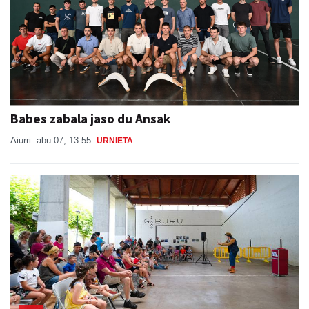
Babes zabala jaso du Ansak
Aiurri
abu 07, 13:55
URNIETA