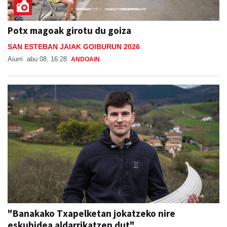
Potx magoak girotu du goiza
SAN ESTEBAN JAIAK GOIBURUN 2026
Aiurri
abu 08, 16:28
ANDOAIN
"Banakako Txapelketan jokatzeko nire
eskubidea aldarrikatzen dut"