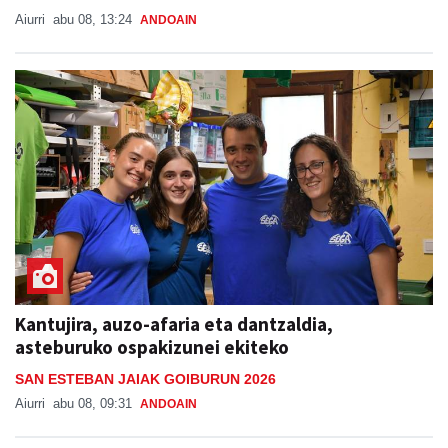
Aiurri
abu 08, 13:24
ANDOAIN
Kantujira, auzo-afaria eta dantzaldia,
asteburuko ospakizunei ekiteko
SAN ESTEBAN JAIAK GOIBURUN 2026
Aiurri
abu 08, 09:31
ANDOAIN