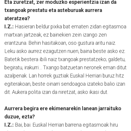
Eta zuretzat, zer moduzko esperientzia izan da
txangoak prestatu eta asteburuak aurrera
ateratzea?
I.Z.:
Hasieran beldur pixka bat ematen zidan egitasmoa
martxan jartzeak, ez bainekien zein izango zen
erantzuna. Behin hasitakoan, oso gustura aritu naiz.
Leku asko aurrez ezagutzen nuen, baina beste asko ez.
Batetik bestera ibili naiz txangoak prestatzeko; galdetu,
begiratu, irakurri… Txango batzuetan neronek eman ditut
azalpenak. Lan horrek guztiak Euskal Herriari buruz hitz
egiterakoan, beste oinarri sendoagoa izateko balio izan
dit. Aukera polita izan da niretzat, asko ikasi dut.
Aurrera begira ere ekimenarekin lanean jarraituko
duzue, ezta?
I.Z.:
Bai, bai. Euskal Herrian barrena egitasmoak hiru