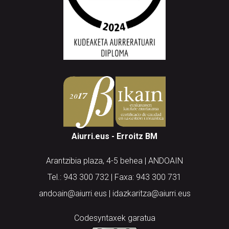
Aiurri.eus - Erroitz BM
Arantzibia plaza, 4-5 behea | ANDOAIN
Tel.: 943 300 732 | Faxa: 943 300 731
andoain@aiurri.eus | idazkaritza@aiurri.eus
Codesyntaxek garatua