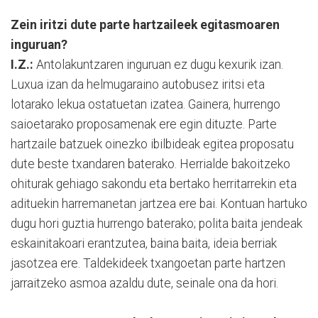
Zein iritzi dute parte hartzaileek egitasmoaren
inguruan?
I.Z.:
Antolakuntzaren inguruan ez dugu kexurik izan.
Luxua izan da helmugaraino autobusez iritsi eta
lotarako lekua ostatuetan izatea. Gainera, hurrengo
saioetarako proposamenak ere egin dituzte. Parte
hartzaile batzuek oinezko ibilbideak egitea proposatu
dute beste txandaren baterako. Herrialde bakoitzeko
ohiturak gehiago sakondu eta bertako herritarrekin eta
adituekin harremanetan jartzea ere bai. Kontuan hartuko
dugu hori guztia hurrengo baterako; polita baita jendeak
eskainitakoari erantzutea, baina baita, ideia berriak
jasotzea ere. Taldekideek txangoetan parte hartzen
jarraitzeko asmoa azaldu dute, seinale ona da hori.