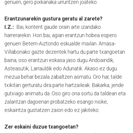
genuen, gero pixkanaka urruntzen joateko.
Erantzunarekin gustura geratu al zarete?
I.Z.:
Bai, kontent gaude orain arte izandako
harrerarekin. Hori bai, agian erantzun hobea espero
genuen Beterri-Aiztondo eskualde mailan. Amasa-
Villabonako gazte dezentek hartu du parte txangoetan
baina, oso erantzun eskasa jaso dugu Andoaindik,
Asteasutik, Larrauldik edo Adunatik. Akaso ez dugu
mezua behar bezala zabaltzen asmatu. Oro har, talde
txikitan gerturatu dira parte hartzaileak. Bakarka, jende
gutxiago animatu da. Oso giro ona sortu da taldean eta
zalantzan dagoenari probatzeko esango nioke,
eskaintza gustatzen zaion edo ez jakiteko.
Zer eskaini duzue txangoetan?