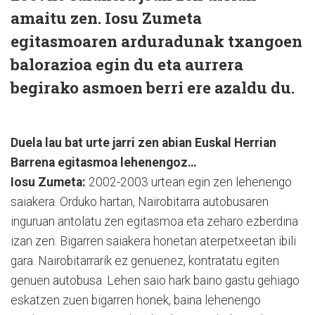
amaitu zen. Iosu Zumeta
egitasmoaren arduradunak txangoen
balorazioa egin du eta aurrera
begirako asmoen berri ere azaldu du.
Duela lau bat urte jarri zen abian Euskal Herrian
Barrena egitasmoa lehenengoz…
Iosu Zumeta:
2002-2003 urtean egin zen lehenengo
saiakera. Orduko hartan, Nairobitarra autobusaren
inguruan antolatu zen egitasmoa eta zeharo ezberdina
izan zen. Bigarren saiakera honetan aterpetxeetan ibili
gara. Nairobitarrarik ez genuenez, kontratatu egiten
genuen autobusa. Lehen saio hark baino gastu gehiago
eskatzen zuen bigarren honek, baina lehenengo