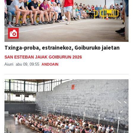
Txinga-proba, estrainekoz, Goiburuko jaietan
SAN ESTEBAN JAIAK GOIBURUN 2026
Aiurri
abu 09, 09:55
ANDOAIN