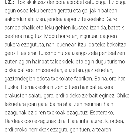
I.Z.:
Tokiak ikusiz denbora aprobetxatu dugu. Ez dugu
egun osoa leku berean geratu eta gai jakin batean
sakondu nahi izan, jendea asper zitekeelako. Gure
asmoa ahalik eta leku gehien ikustea izan da, batetik
bestera mugituz. Modu horretan, inguruan dagoen
aukera ezagututa, nahi duenean itzul daiteke bakoitza
gero. Hasieran turismo hutsa izango zela pentsatzen
zuten agian hainbat taldekidek, eta egin dugu turismo
pixka bat ere: museoetan, elizetan, gazteluetan,
gaztandegian edota txokolate fabrikan. Baina, oro har,
Euskal Herriak eskaintzen dituen hainbat aukera
erakusten saiatu gara, erdi-bideko zerbait eginez. Ohiko
lekuetara joan gara, baina ahal zen neurrian, hain
ezagunak ez diren txokoak ezagutuz. Esaterako,
Bardeak oso ezagunak dira. Hara iritsi aurretik, ordea,
erdi-aroko herrixkak ezagutu genituen, artearen