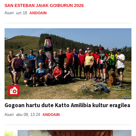
SAN ESTEBAN JAIAK GOIBURUN 2026
Aiurri
uzt 18
ANDOAIN
Gogoan hartu dute Katto Amilibia kultur eragilea
Aiurri
abu 08, 13:24
ANDOAIN