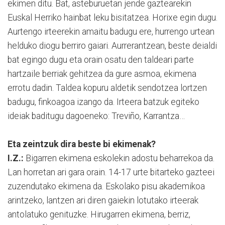
ekimen ditu. Bat, asteburuetan jende gaztearekin
Euskal Herriko hainbat leku bisitatzea. Horixe egin dugu.
Aurtengo irteerekin amaitu badugu ere, hurrengo urtean
helduko diogu berriro gaiari. Aurrerantzean, beste deialdi
bat egingo dugu eta orain osatu den taldeari parte
hartzaile berriak gehitzea da gure asmoa, ekimena
errotu dadin. Taldea kopuru aldetik sendotzea lortzen
badugu, finkoagoa izango da. Irteera batzuk egiteko
ideiak baditugu dagoeneko: Treviño, Karrantza…
Eta zeintzuk dira beste bi ekimenak?
I.Z.:
Bigarren ekimena eskolekin adostu beharrekoa da.
Lan horretan ari gara orain. 14-17 urte bitarteko gazteei
zuzendutako ekimena da. Eskolako pisu akademikoa
arintzeko, lantzen ari diren gaiekin lotutako irteerak
antolatuko genituzke. Hirugarren ekimena, berriz,