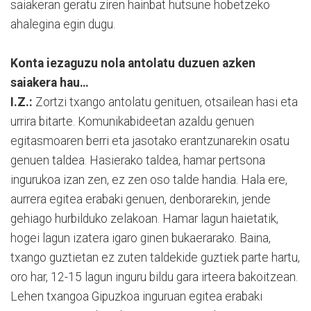
saiakeran geratu ziren hainbat hutsune hobetzeko
ahalegina egin dugu.
Konta iezaguzu nola antolatu duzuen azken
saiakera hau…
I.Z.:
Zortzi txango antolatu genituen, otsailean hasi eta
urrira bitarte. Komunikabideetan azaldu genuen
egitasmoaren berri eta jasotako erantzunarekin osatu
genuen taldea. Hasierako taldea, hamar pertsona
ingurukoa izan zen, ez zen oso talde handia. Hala ere,
aurrera egitea erabaki genuen, denborarekin, jende
gehiago hurbilduko zelakoan. Hamar lagun haietatik,
hogei lagun izatera igaro ginen bukaerarako. Baina,
txango guztietan ez zuten taldekide guztiek parte hartu,
oro har, 12-15 lagun inguru bildu gara irteera bakoitzean.
Lehen txangoa Gipuzkoa inguruan egitea erabaki