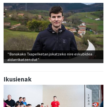
"Banakako Txapelketan jokatzeko nire eskubidea
aldarrikatzen dut"
Ikusienak