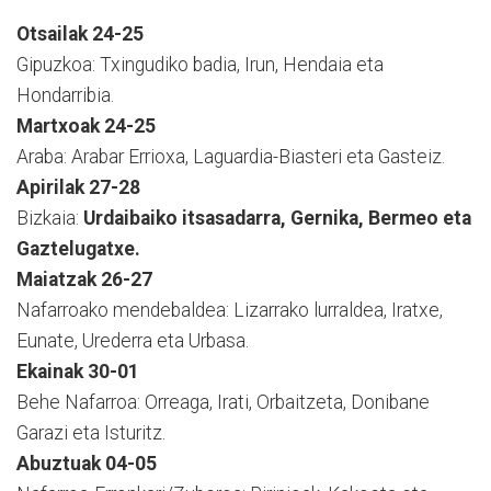
Otsailak 24-25
Gipuzkoa: Txingudiko badia, Irun, Hendaia eta
Hondarribia.
Martxoak 24-25
Araba: Arabar Errioxa, Laguardia-Biasteri eta Gasteiz.
Apirilak 27-28
Bizkaia:
Urdaibaiko itsasadarra, Gernika, Bermeo eta
Gaztelugatxe.
Maiatzak 26-27
Nafarroako mendebaldea: Lizarrako lurraldea, Iratxe,
Eunate, Urederra eta Urbasa.
Ekainak 30-01
Behe Nafarroa: Orreaga, Irati, Orbaitzeta, Donibane
Garazi eta Isturitz.
Abuztuak 04-05