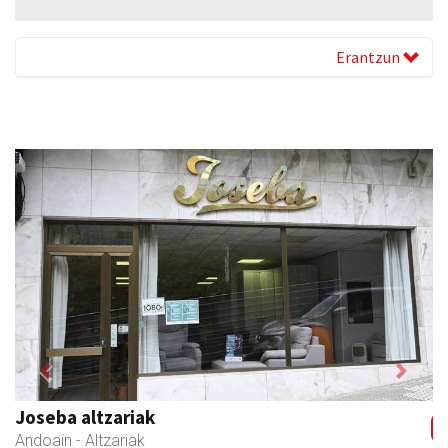
Erantzun
Previous
Next
Joseba altzariak
Andoain
- Altzariak