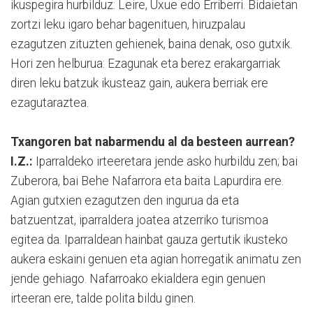
ikuspegira hurbilduz: Leire, Uxue edo Erriberri. Bidaietan
zortzi leku igaro behar bagenituen, hiruzpalau
ezagutzen zituzten gehienek, baina denak, oso gutxik.
Hori zen helburua: Ezagunak eta berez erakargarriak
diren leku batzuk ikusteaz gain, aukera berriak ere
ezagutaraztea.
Txangoren bat nabarmendu al da besteen aurrean?
I.Z.:
Iparraldeko irteeretara jende asko hurbildu zen; bai
Zuberora, bai Behe Nafarrora eta baita Lapurdira ere.
Agian gutxien ezagutzen den ingurua da eta
batzuentzat, iparraldera joatea atzerriko turismoa
egitea da. Iparraldean hainbat gauza gertutik ikusteko
aukera eskaini genuen eta agian horregatik animatu zen
jende gehiago. Nafarroako ekialdera egin genuen
irteeran ere, talde polita bildu ginen.