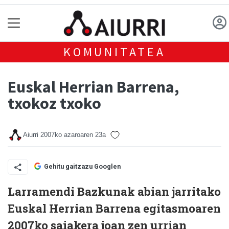
KOMUNITATEA
Euskal Herrian Barrena,
txokoz txoko
Aiurri
2007ko azaroaren 23a
Gehitu gaitzazu Googlen
Larramendi Bazkunak abian jarritako
Euskal Herrian Barrena egitasmoaren
2007ko saiakera joan zen urrian