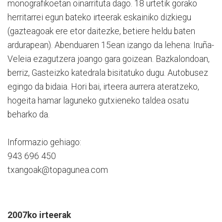
monografikoetan oinarrituta dago. 18 urtetik gorako
herritarrei egun bateko irteerak eskainiko dizkiegu
(gazteagoak ere etor daitezke, betiere heldu baten
ardurapean). Abenduaren 15ean izango da lehena: Iruña-
Veleia ezagutzera joango gara goizean. Bazkalondoan,
berriz, Gasteizko katedrala bisitatuko dugu. Autobusez
egingo da bidaia. Hori bai, irteera aurrera ateratzeko,
hogeita hamar laguneko gutxieneko taldea osatu
beharko da.
Informazio gehiago:
943 696 450
txangoak@topagunea.com
2007ko irteerak