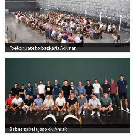
Txekor Jateko bazkaria Adunan
Babes zabala jaso du Ansak