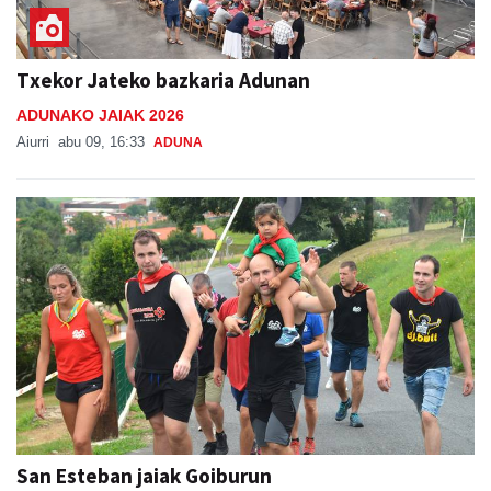
Txekor Jateko bazkaria Adunan
ADUNAKO JAIAK 2026
Aiurri
abu 09, 16:33
ADUNA
San Esteban jaiak Goiburun