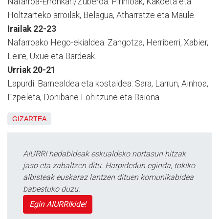
Nafarroa-Erronkari/Zuberoa: Pirinioak, Kakoeta eta
Holtzarteko arroilak, Belagua, Atharratze eta Maule.
Irailak 22-23
Nafarroako Hego-ekialdea: Zangotza, Herriberri, Xabier,
Leire, Uxue eta Bardeak.
Urriak 20-21
Lapurdi: Barnealdea eta kostaldea: Sara, Larrun, Ainhoa,
Ezpeleta, Donibane Lohitzune eta Baiona.
GIZARTEA
AIURRI hedabideak eskualdeko nortasun hitzak
jaso eta zabaltzen ditu. Harpidedun eginda, tokiko
albisteak euskaraz lantzen dituen komunikabidea
babestuko duzu.
Egin AIURRIkide!