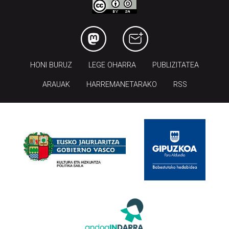
HONI BURUZ
LEGE OHARRA
PUBLIZITATEA
ARAUAK
HARREMANETARAKO
RSS