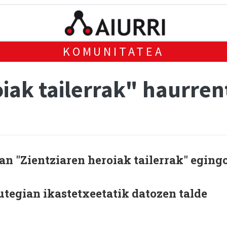
KOMUNITATEA
iak tailerrak" haurren
3an "Zientziaren heroiak tailerrak" eging
tegian ikastetxeetatik datozen talde