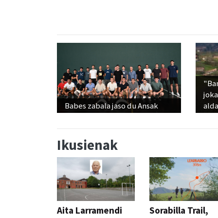
"Ba
jok
Babes zabala jaso du Ansak
alda
Ikusienak
Aita Larramendi
Sorabilla Trail,