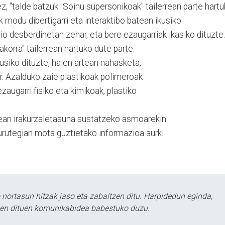
z, "talde batzuk "Soinu supersonikoak" tailerrean parte hart
 modu dibertigarri eta interaktibo batean ikusiko
 desberdinetan zehar, eta bere ezaugarriak ikasiko dituzte.
akorra" tailerrean hartuko dute parte.
usiko dituzte, haien artean nahasketa,
r. Azalduko zaie plastikoak polimeroak
zaugarri fisiko eta kimikoak, plastiko
tean irakurzaletasuna sustatzeko asmoarekin
urutegian mota guztietako informazioa aurki
.
ortasun hitzak jaso eta zabaltzen ditu. Harpidedun eginda,
tzen dituen komunikabidea babestuko duzu.