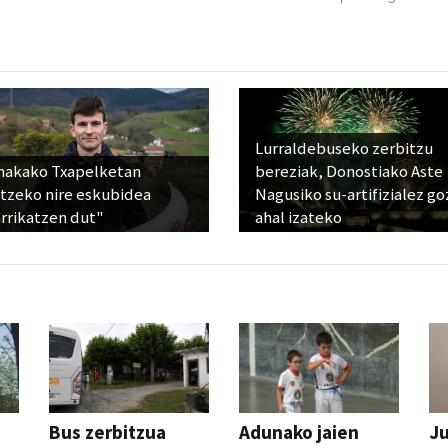
Lurraldebuseko zerbitzu
nakako Txapelketan
bereziak, Donostiako Aste
atzeko nire eskubidea
Nagusiko su-artifizialez g
rrikatzen dut"
ahal izateko
Bus zerbitzua
Adunako jaien
Ju