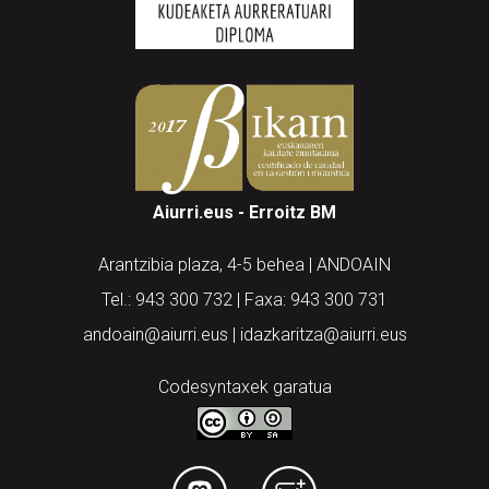
Aiurri.eus - Erroitz BM
Arantzibia plaza, 4-5 behea | ANDOAIN
Tel.: 943 300 732 | Faxa: 943 300 731
andoain@aiurri.eus | idazkaritza@aiurri.eus
Codesyntaxek garatua