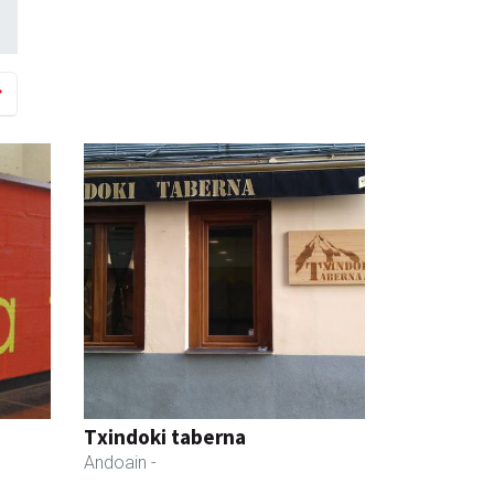
Txindoki taberna
Andoain
-