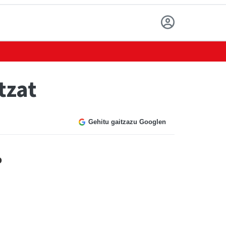
tzat
Gehitu gaitzazu Googlen
o