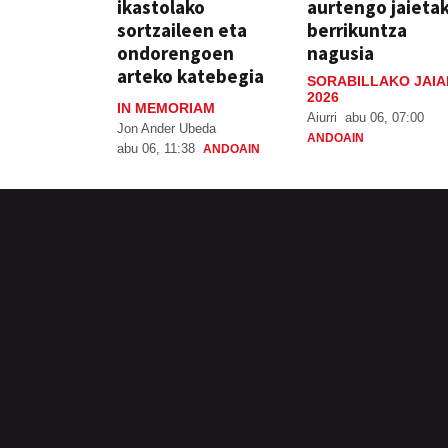
ikastolako
aurtengo jaieta
sortzaileen eta
berrikuntza
ondorengoen
nagusia
arteko katebegia
SORABILLAKO JAIA
2026
IN MEMORIAM
Aiurri
abu 06, 07:00
Jon Ander Ubeda
ANDOAIN
abu 06, 11:38
ANDOAIN