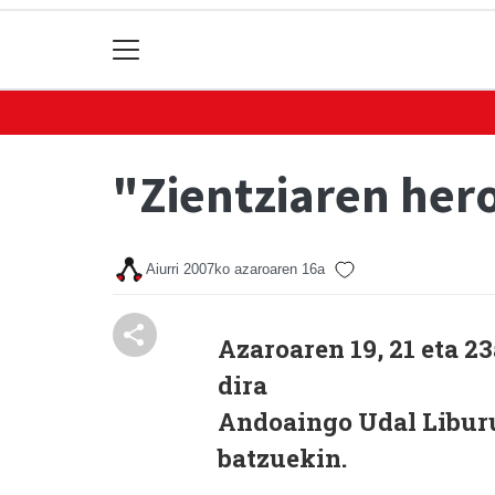
"Zientziaren hero
Aiurri
2007ko azaroaren 16a
Azaroaren 19, 21 eta 2
dira
Andoaingo Udal Liburu
batzuekin.