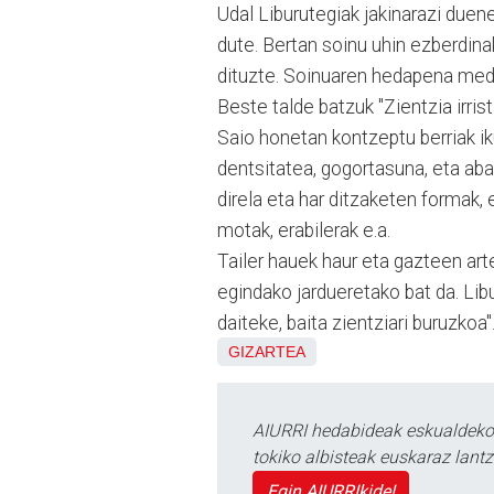
Udal Liburutegiak jakinarazi duene
dute. Bertan soinu uhin ezberdinak
dituzte. Soinuaren hedapena medio
Beste talde batzuk "Zientzia irrist
Saio honetan kontzeptu berriak ik
dentsitatea, gogortasuna, eta aba
direla eta har ditzaketen formak, e
motak, erabilerak e.a.
Tailer hauek haur eta gazteen ar
egindako jardueretako bat da. Lib
daiteke, baita zientziari buruzkoa"
GIZARTEA
AIURRI hedabideak eskualdeko n
tokiko albisteak euskaraz lan
Egin AIURRIkide!