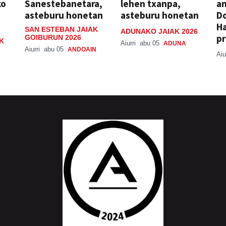
ko
Sanestebanetara,
lehen txanpa,
an
asteburu honetan
asteburu honetan
Do
H
SAN ESTEBAN JAIAK
ADUNAKO JAIAK 2026
pr
GOIBURUN 2026
K
Aiurri
abu 05
ADUNA
Aiurri
abu 05
ANDOAIN
Aiu