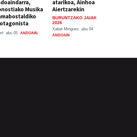
doaindarra,
atarikoa, Ainhoa
nostiako Musika
Aiertzarekin
amabostaldiko
BURUNTZAKO JAIAK
otagonista
2026
Xabat Minguez
abu 04
rri
abu 05
ANDOAIN
ANDOAIN