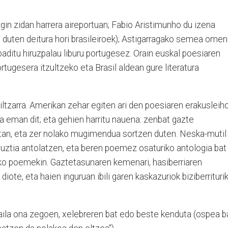
n zidan harrera aireportuan; Fabio Aristimunho du izena
 duten deitura hori brasileiroek); Astigarragako semea omen
 baditu hiruzpalau liburu portugesez. Orain euskal poesiaren
ortugesera itzultzeko eta Brasil aldean gure literatura
iltzarra. Amerikan zehar egiten ari den poesiaren erakusleih
a eman dit; eta gehien harritu nauena: zenbat gazte
tan, eta zer nolako mugimendua sortzen duten. Neska-mutil
r guztia antolatzen, eta beren poemez osaturiko antologia bat
eko poemekin. Gaztetasunaren kemenari, hasiberriaren
iote, eta haien inguruan ibili garen kaskazuriok biziberrituri
ila ona zegoen, xelebreren bat edo beste kenduta (ospea b