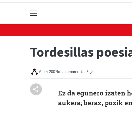
Tordesillas poes
Aiurri
2007ko azaroaren 7a
Ez da egunero izaten h
aukera; beraz, pozik 