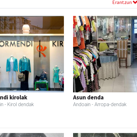
Erantzun
di kirolak
Asun denda
in
- Kirol dendak
Andoain
- Arropa-dendak