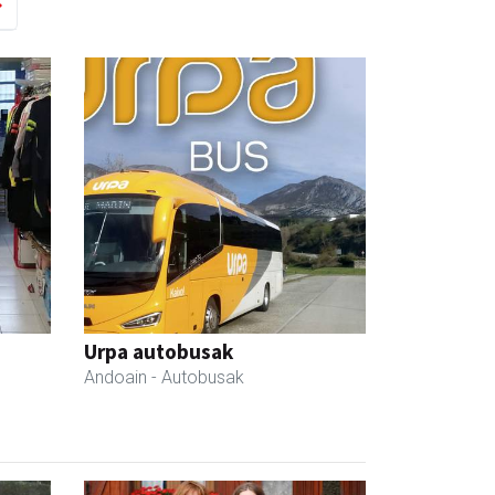
Urpa autobusak
Andoain
- Autobusak