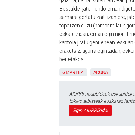
galanta, baina “sutan jartzean pro
Bestalde, jaten ondo eman digute, 
samarra gertatu zait; izan ere, ja
topatzen duzu (hamar milatik gora
eskatu zidan; eman egin nion. Err
kantoia jiratu genuenean, eskuan 
erakutsiz, agurra egin zidan, esker
benetakoa.
GIZARTEA
ADUNA
AIURRI hedabideak eskualdeko n
tokiko albisteak euskaraz lan
Egin AIURRIkide!