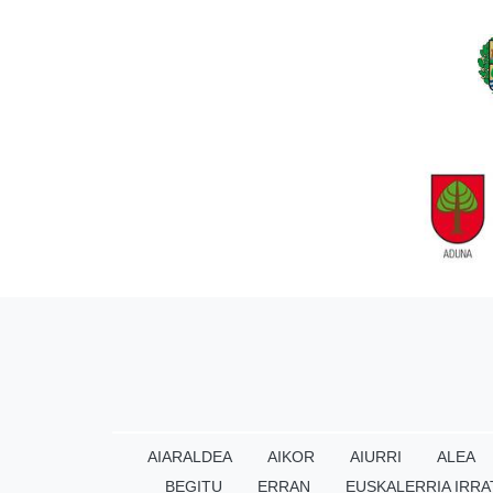
AIARALDEA
AIKOR
AIURRI
ALEA
BEGITU
ERRAN
EUSKALERRIA IRRA