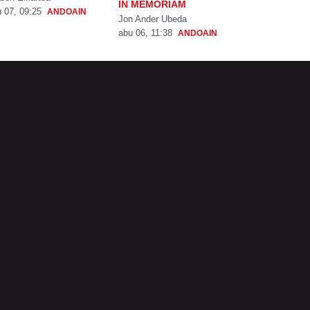
IN MEMORIAM
 07, 09:25
ANDOAIN
Jon Ander Ubeda
abu 06, 11:38
ANDOAIN