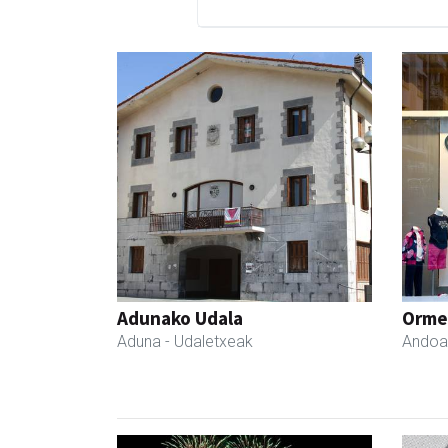
Adunako Udala
Ormen
Aduna
- Udaletxeak
Andoa