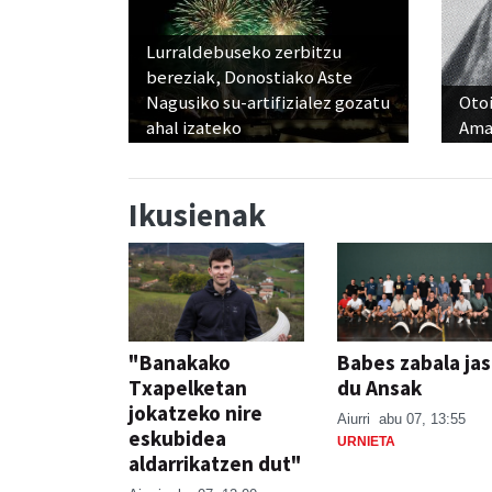
Lurraldebuseko zerbitzu
bereziak, Donostiako Aste
Nagusiko su-artifizialez gozatu
Otoi
ahal izateko
Ama
Ikusienak
"Banakako
Babes zabala ja
Txapelketan
du Ansak
jokatzeko nire
Aiurri
abu 07, 13:55
eskubidea
URNIETA
aldarrikatzen dut"