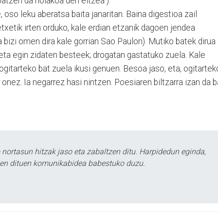
batzen da nolakoa den eltzea”).
oso leku aberatsa baita janaritan. Baina digestioa zail
tetxetik irten orduko, kale erdian etzanik dagoen jendea
 bizi omen dira kale gorrian Sao Paulon). Mutiko batek dirua
ieta egin zidaten besteek; drogatan gastatuko zuela. Kale
ogitarteko bat zuela ikusi genuen. Besoa jaso, eta, ogitarte
 onez. Ia negarrez hasi nintzen. Poesiaren biltzarra izan da ba
ortasun hitzak jaso eta zabaltzen ditu. Harpidedun eginda,
tzen dituen komunikabidea babestuko duzu.