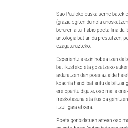
Sao Pauloko euskalseme batek egi
(grazia egiten du nola ahoskatzen
beraren aita. Fabio poeta fina da;
antologia bat ari da prestatzen, p
ezagutarazteko.
Esperientzia ezin hobea izan da b
bat ikusteko eta gozatzeko auker
arduratzen den poesiaz alde haie
koadrila handi bat aritu da biltza
ere oparitu digute, oso maila on
freskotasuna eta ilusioa gehitzen d
itzuli gara etxera.
Poeta gonbidatuen artean oso ma