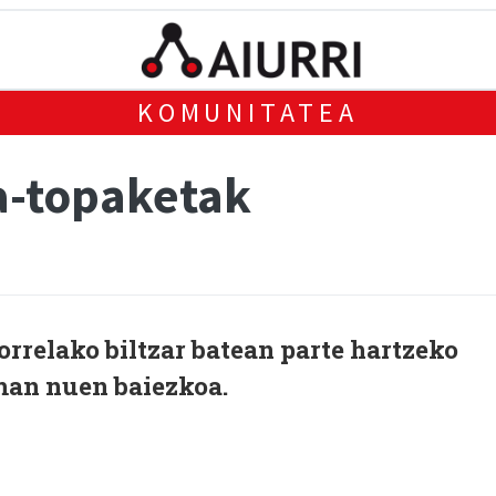
KOMUNITATEA
ia-topaketak
orrelako biltzar batean parte hartzeko
eman nuen baiezkoa.