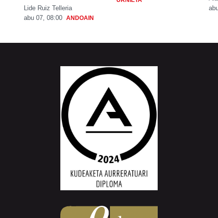
URNIETA
Lide Ruiz Telleria
abu
abu 07, 08:00
ANDOAIN