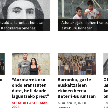
tzaldia, larunbat honetan,
Adunako jaien lehen txanp
 Kandidaren omenez
asteburu honetan
so
"Auzotarrek oso
Burrunba, gazte
Ot
ondo erantzuten
euskaltzaleen
la
dute, beti daude
ekimen berria
A
laguntzeko prest"
Beterri-Buruntzan
o
SORABILLAKO JAIAK
Aiurri
abu 07, 07:00
Be
2026
Ala