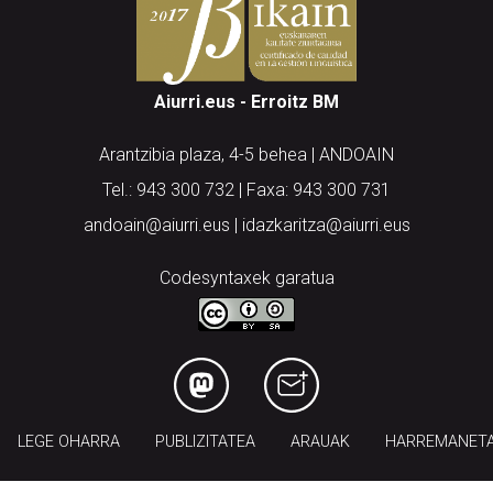
Aiurri.eus - Erroitz BM
Arantzibia plaza, 4-5 behea | ANDOAIN
Tel.: 943 300 732 | Faxa: 943 300 731
andoain@aiurri.eus | idazkaritza@aiurri.eus
Codesyntaxek garatua
LEGE OHARRA
PUBLIZITATEA
ARAUAK
HARREMANET