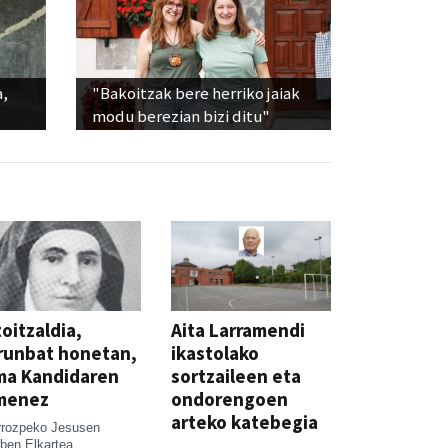
a,
"Bakoitzak bere herriko jaiak
modu berezian bizi ditu"
oitzaldia,
Aita Larramendi
runbat honetan,
ikastolako
ma Kandidaren
sortzaileen eta
menez
ondorengoen
arteko katebegia
rrozpeko Jesusen
ben Elkartea