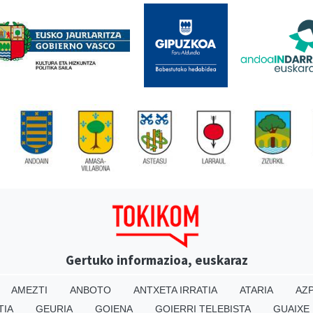
Gertuko informazioa, euskaraz
AMEZTI
ANBOTO
ANTXETA IRRATIA
ATARIA
AZP
TIA
GEURIA
GOIENA
GOIERRI TELEBISTA
GUAIXE