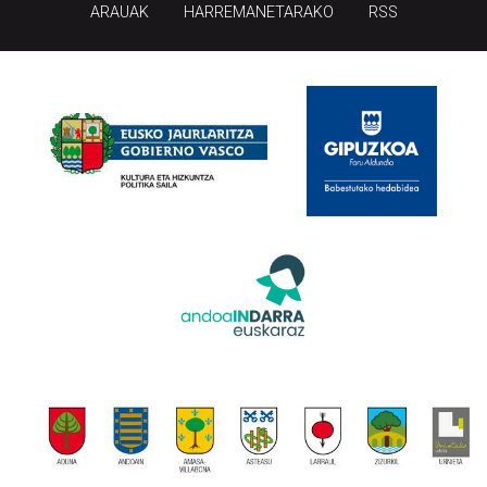
ARAUAK
HARREMANETARAKO
RSS