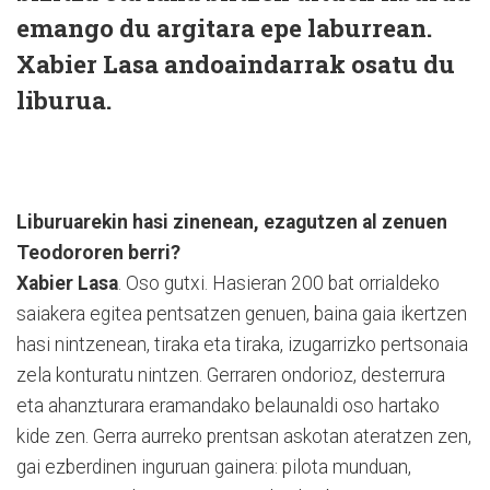
emango du argitara epe laburrean.
Xabier Lasa andoaindarrak osatu du
liburua.
Liburuarekin hasi zinenean, ezagutzen al zenuen
Teodororen berri?
Xabier Lasa
. Oso gutxi. Hasieran 200 bat orrialdeko
saiakera egitea pentsatzen genuen, baina gaia ikertzen
hasi nintzenean, tiraka eta tiraka, izugarrizko pertsonaia
zela konturatu nintzen. Gerraren ondorioz, desterrura
eta ahanzturara eramandako belaunaldi oso hartako
kide zen. Gerra aurreko prentsan askotan ateratzen zen,
gai ezberdinen inguruan gainera: pilota munduan,