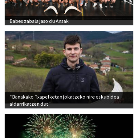
Babes zabala jaso du Ansak
"Banakako Txapelketan jokatzeko nire eskubidea
aldarrikatzen dut"