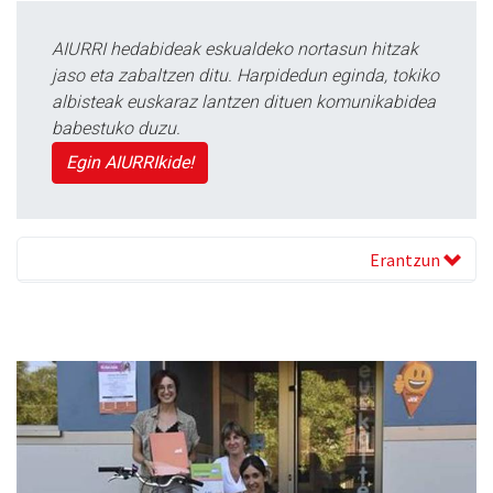
AIURRI hedabideak eskualdeko nortasun hitzak
jaso eta zabaltzen ditu. Harpidedun eginda, tokiko
albisteak euskaraz lantzen dituen komunikabidea
babestuko duzu.
Egin AIURRIkide!
Erantzun