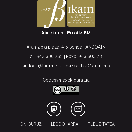
Aiurri.eus - Erroitz BM
Arantzibia plaza, 4-5 behea | ANDOAIN
Tel.: 943 300 732 | Faxa: 943 300 731
andoain@aiurri.eus | idazkaritza@aiurri.eus
Codesyntaxek garatua
HONI BURUZ
LEGE OHARRA
PUBLIZITATEA