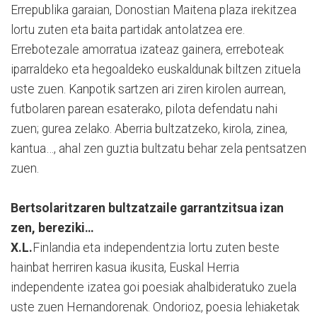
Errepublika garaian, Donostian Maitena plaza irekitzea
lortu zuten eta baita partidak antolatzea ere.
Errebotezale amorratua izateaz gainera, erreboteak
iparraldeko eta hegoaldeko euskaldunak biltzen zituela
uste zuen. Kanpotik sartzen ari ziren kirolen aurrean,
futbolaren parean esaterako, pilota defendatu nahi
zuen; gurea zelako. Aberria bultzatzeko, kirola, zinea,
kantua…, ahal zen guztia bultzatu behar zela pentsatzen
zuen.
Bertsolaritzaren bultzatzaile garrantzitsua izan
zen, bereziki…
X.L.
Finlandia eta independentzia lortu zuten beste
hainbat herriren kasua ikusita, Euskal Herria
independente izatea goi poesiak ahalbideratuko zuela
uste zuen Hernandorenak. Ondorioz, poesia lehiaketak