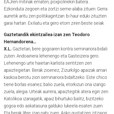
EAJren mitinak ematen, poxpolinekin batera…
Ezkonduta zegoen eta zortzi seme-alaba zituen. Gerra
aurretik aritu zen politikagintzan: bi haur eduki zituzten
garai hartan. Exiliatu eta gero etorri ziren beste seiak.
Gaztetandik ekintzailea izan zen Teodoro
Hernandorena…
X.L.
Gaztetan, bere gogoaren kontra seminariora bidali
zuten: Andoainera lehenengo eta Gasteizera gero.
Lehenengo urte haietan karlista sentitzen zen
apaiztegietan. Berak zioenez, Zizurkilgo apaizak amari
kaskoa berotu zion seminariora bidaltzeko: Este chico
tiene borlas esanez; balio zuela, etorkizun ona izango
zuela, alegia. Urteak aurrera, apaiztegitik atera egin zen.
Katolikoa izanagatik, apaiz bihurtuko balitz, bizitzeko
gogoa edo askatasuna galduko lukeela esaten zuen.
Eta berak libre izan nahi zuen. Asko gustatzen zitzaion