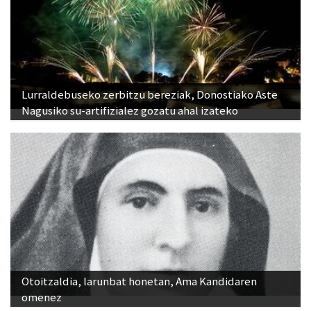
Lurraldebuseko zerbitzu bereziak, Donostiako Aste
Nagusiko su-artifizialez gozatu ahal izateko
Otoitzaldia, larunbat honetan, Ama Kandidaren
omenez