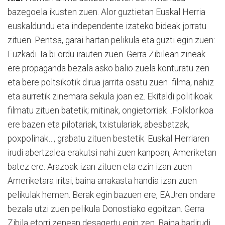
bazegoela ikusten zuen. Alor guztietan Euskal Herria
euskaldundu eta independente izateko bideak jorratu
zituen. Pentsa, garai hartan pelikula eta guzti egin zuen:
Euzkadi. Ia bi ordu irauten zuen. Gerra Zibilean zineak
ere propaganda bezala asko balio zuela konturatu zen
eta bere poltsikotik dirua jarrita osatu zuen filma, nahiz
eta aurretik zinemara sekula joan ez. Ekitaldi politikoak
filmatu zituen batetik; mitinak, ongietorriak…Folklorikoa
ere bazen eta pilotariak, txistulariak, abesbatzak,
poxpolinak…, grabatu zituen bestetik. Euskal Herriaren
irudi abertzalea erakutsi nahi zuen kanpoan, Ameriketan
batez ere. Arazoak izan zituen eta ezin izan zuen
Ameriketara iritsi, baina arrakasta handia izan zuen
pelikulak hemen. Berak egin bazuen ere, EAJren ondare
bezala utzi zuen pelikula Donostiako egoitzan. Gerra
Zibila etorri zenean desagertu egin zen. Baina badirudi