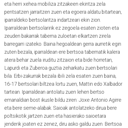
eta herri xehea mobiliza zitzakeen ekintza zela
pentsatzen jarraitzen zuen eta egoera aldatu bitartean,
iparraldeko bertsolaritza indartzeari ekin zion.
Iparraldean bertsolaririk ez zegoela esaten zioten eta
zeuden bakarrak taberna zuloetan elkartzen zirela
barregarri izateko. Baina hegoaldean gerra aurretik egin
zuten bezala, iparraldean ere bertsoa tabernatik kalera
atera behar zuela iruditu zitzaion eta bide horretan,
Lapurdi eta Zuberoa guztia zeharkatu zuen bertsolari
bila. Erbi-zakurrak bezala ibili zela esaten zuen baina,
16-17 bertsolari biltzea lortu zuen, Mattin edo Xalbador
tartean. Iparraldean antolatu zuen lehen bertso
emanaldian bost ikusle bildu ziren: Joxe Antonio Agirre
eta bere seme-alabak. Saioak antolatzeko dirua bere
poltsikotik jartzen zuen eta hasierako saioetara
jenderik joaten ez zenez, diru asko galdu zuen. Bertsoa