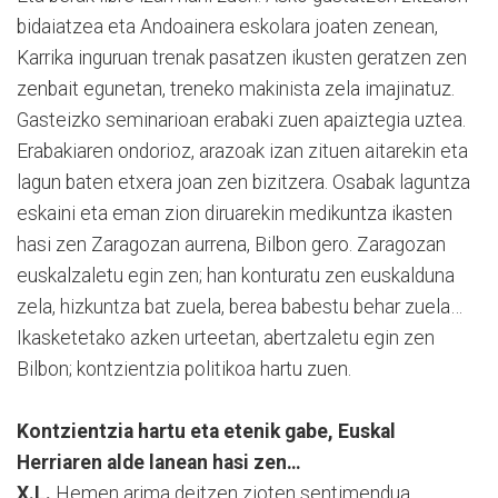
bidaiatzea eta Andoainera eskolara joaten zenean,
Karrika inguruan trenak pasatzen ikusten geratzen zen
zenbait egunetan, treneko makinista zela imajinatuz.
Gasteizko seminarioan erabaki zuen apaiztegia uztea.
Erabakiaren ondorioz, arazoak izan zituen aitarekin eta
lagun baten etxera joan zen bizitzera. Osabak laguntza
eskaini eta eman zion diruarekin medikuntza ikasten
hasi zen Zaragozan aurrena, Bilbon gero. Zaragozan
euskalzaletu egin zen; han konturatu zen euskalduna
zela, hizkuntza bat zuela, berea babestu behar zuela…
Ikasketetako azken urteetan, abertzaletu egin zen
Bilbon; kontzientzia politikoa hartu zuen.
Kontzientzia hartu eta etenik gabe, Euskal
Herriaren alde lanean hasi zen…
X.L.
Hemen arima deitzen zioten sentimendua