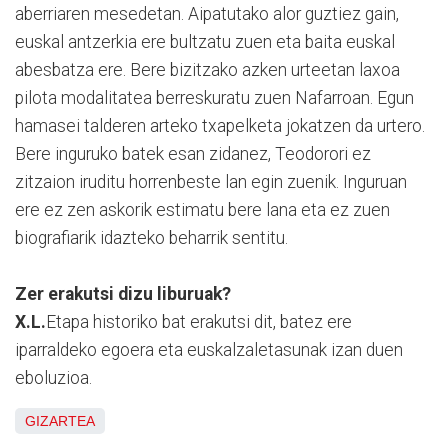
aberriaren mesedetan. Aipatutako alor guztiez gain,
euskal antzerkia ere bultzatu zuen eta baita euskal
abesbatza ere. Bere bizitzako azken urteetan laxoa
pilota modalitatea berreskuratu zuen Nafarroan. Egun
hamasei talderen arteko txapelketa jokatzen da urtero.
Bere inguruko batek esan zidanez, Teodorori ez
zitzaion iruditu horrenbeste lan egin zuenik. Inguruan
ere ez zen askorik estimatu bere lana eta ez zuen
biografiarik idazteko beharrik sentitu.
Zer erakutsi dizu liburuak?
X.L.
Etapa historiko bat erakutsi dit, batez ere
iparraldeko egoera eta euskalzaletasunak izan duen
eboluzioa.
GIZARTEA