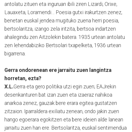
antolatu zituen eta inguruan ibili ziren Lizardi, Orixe,
Lauaxeta, Loramendi… Poesia gutxi irakurtzen zenez,
benetan euskal jendea mugituko zuena herri poesia,
bertsolaritza, izango zela iritzita, bertsoa indartzen
ahalegindu zen Aitzolekin batera. 1935 urtean antolatu
zen lehendabiziko Bertsolari txapelketa, 1936 urtean
bigarrena.
Gerra ondorenean ere jarraitu zuen langintza
horretan, ezta?
X.L.
Gerra eta gero politika utzi egin zuen; EAJrekin
desenkanturen bat izan zuen eta izaeraz nahikoa
anarkoa zenez, gauzak bere erara egitea gustatzen
zitzaion. Iparraldera exiliatu zenean, ondo jakin zuen
hango egoerara egokitzen eta bere ideien alde lanean
jarraitu zuen han ere. Bertsolaritza, euskal sentimendua