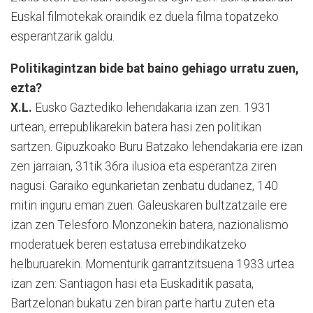
Euskal filmotekak oraindik ez duela filma topatzeko
esperantzarik galdu.
Politikagintzan bide bat baino gehiago urratu zuen,
ezta?
X.L.
Eusko Gaztediko lehendakaria izan zen. 1931
urtean, errepublikarekin batera hasi zen politikan
sartzen. Gipuzkoako Buru Batzako lehendakaria ere izan
zen jarraian, 31tik 36ra ilusioa eta esperantza ziren
nagusi. Garaiko egunkarietan zenbatu dudanez, 140
mitin inguru eman zuen. Galeuskaren bultzatzaile ere
izan zen Telesforo Monzonekin batera, nazionalismo
moderatuek beren estatusa errebindikatzeko
helburuarekin. Momenturik garrantzitsuena 1933 urtea
izan zen: Santiagon hasi eta Euskaditik pasata,
Bartzelonan bukatu zen biran parte hartu zuten eta