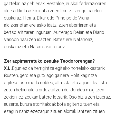
gaztelaniaz gehienak. Bestalde, euskal federazioaren
alde artikulu asko idatzi zuen Irrintzi izengoitiarekin,
euskaraz. Herria, Elkar edo Principe de Viana
aldizkarietan ere asko idatzi zuen aberriaren eta
bertsolaritzaren inguruan. Aurrerago Deian eta Diario
Vascon hasi zen idazten. Batez ere Nafarroaz,
euskaraz eta Nafarroako foruez.
Zer azpimarratuko zenuke Teodororengan?
X.L.
Egun ez da herrigintza egiteko horrelako kastarik
ikusten, gero eta gutxiago gainera. Politikagintza
egiteko oso modu noblea, altruista eta agian idealista
zuten belaunaldia ordezkatzen du. Jendea mugitzen
zekien, ez zeukan batere lotsarik. Oso bizia zen izaeraz,
ausarta, burura etorritakoak bota egiten zituen eta
ezagun nahiz ezezagun zituen alorrak lantzen zituen