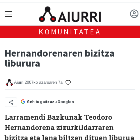
KOMUNITATEA
Hernandorenaren bizitza
liburura
Aiurri
2007ko azaroaren 7a
Gehitu gaitzazu Googlen
Larramendi Bazkunak Teodoro
Hernandorena zizurkildarraren
bizitza eta lana biltzen dituen liburua