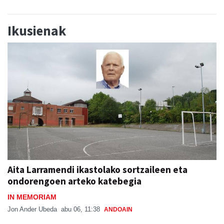
Ikusienak
Aita Larramendi ikastolako sortzaileen eta
ondorengoen arteko katebegia
IN MEMORIAM
Jon Ander Ubeda
abu 06, 11:38
ANDOAIN