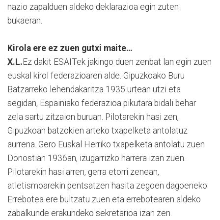
nazio zapalduen aldeko deklarazioa egin zuten
bukaeran.
Kirola ere ez zuen gutxi maite…
X.L.
Ez dakit ESAITek jakingo duen zenbat lan egin zuen
euskal kirol federazioaren alde. Gipuzkoako Buru
Batzarreko lehendakaritza 1935 urtean utzi eta
segidan, Espainiako federazioa pikutara bidali behar
zela sartu zitzaion buruan. Pilotarekin hasi zen,
Gipuzkoan batzokien arteko txapelketa antolatuz
aurrena. Gero Euskal Herriko txapelketa antolatu zuen
Donostian 1936an, izugarrizko harrera izan zuen.
Pilotarekin hasi arren, gerra etorri zenean,
atletismoarekin pentsatzen hasita zegoen dagoeneko.
Errebotea ere bultzatu zuen eta errebotearen aldeko
zabalkunde erakundeko sekretarioa izan zen.