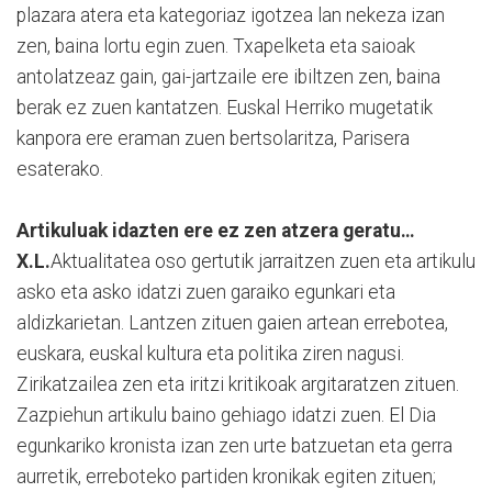
plazara atera eta kategoriaz igotzea lan nekeza izan
zen, baina lortu egin zuen. Txapelketa eta saioak
antolatzeaz gain, gai-jartzaile ere ibiltzen zen, baina
berak ez zuen kantatzen. Euskal Herriko mugetatik
kanpora ere eraman zuen bertsolaritza, Parisera
esaterako.
Artikuluak idazten ere ez zen atzera geratu…
X.L.
Aktualitatea oso gertutik jarraitzen zuen eta artikulu
asko eta asko idatzi zuen garaiko egunkari eta
aldizkarietan. Lantzen zituen gaien artean errebotea,
euskara, euskal kultura eta politika ziren nagusi.
Zirikatzailea zen eta iritzi kritikoak argitaratzen zituen.
Zazpiehun artikulu baino gehiago idatzi zuen. El Dia
egunkariko kronista izan zen urte batzuetan eta gerra
aurretik, erreboteko partiden kronikak egiten zituen;