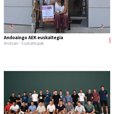
Previous
Next
Andoaingo AEK euskaltegia
Andoain
- Euskaltegiak