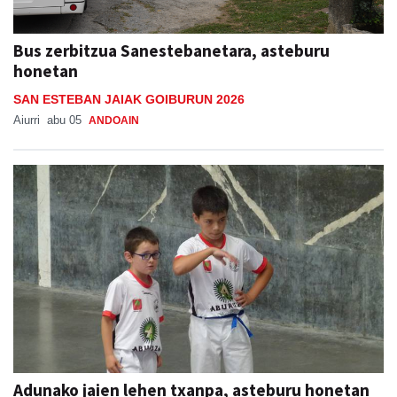
Bus zerbitzua Sanestebanetara, asteburu
honetan
SAN ESTEBAN JAIAK GOIBURUN 2026
Aiurri
abu 05
ANDOAIN
Adunako jaien lehen txanpa, asteburu honetan