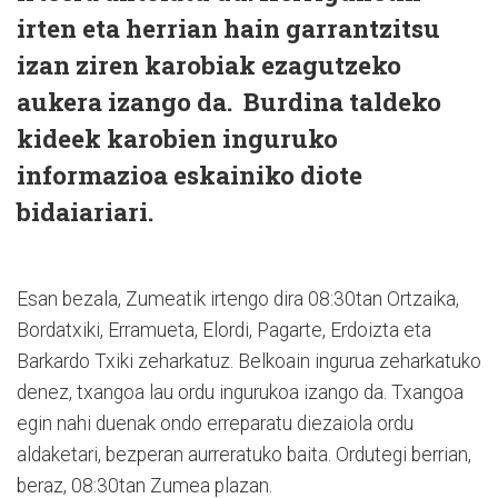
irten eta herrian hain garrantzitsu
izan ziren karobiak ezagutzeko
aukera izango da. Burdina taldeko
kideek karobien inguruko
informazioa eskainiko diote
bidaiariari.
Esan bezala, Zumeatik irtengo dira 08:30tan Ortzaika,
Bordatxiki, Erramueta, Elordi, Pagarte, Erdoizta eta
Barkardo Txiki zeharkatuz. Belkoain ingurua zeharkatuko
denez, txangoa lau ordu ingurukoa izango da. Txangoa
egin nahi duenak ondo erreparatu diezaiola ordu
aldaketari, bezperan aurreratuko baita. Ordutegi berrian,
beraz, 08:30tan Zumea plazan.