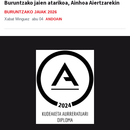
Buruntzako jaien atarikoa, Ainhoa Aiertzarekin
BURUNTZAKO JAIAK 2026
Xabat Minguez
abu 04
ANDOAIN