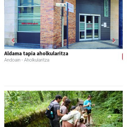
Previous
Next
Mendi autoeskola
Andoain
- Autoeskolak