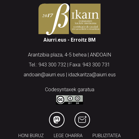
Aiurri.eus - Erroitz BM
Arantzibia plaza, 4-5 behea | ANDOAIN
Tel.: 943 300 732 | Faxa: 943 300 731
andoain@aiurri.eus | idazkaritza@aiurri.eus
Codesyntaxek garatua
HONI BURUZ
LEGE OHARRA
PUBLIZITATEA