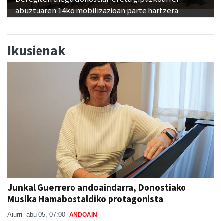
abuztuaren 14ko mobilizazioan parte hartzera
Ikusienak
Junkal Guerrero andoaindarra, Donostiako
Musika Hamabostaldiko protagonista
Aiurri
abu 05, 07:00
ANDOAIN