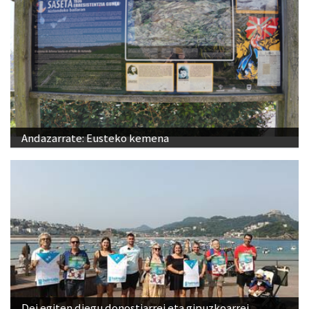
Andazarrate: Eusteko kemena
Dei egiten diegu donostiarrei eta gipuzkoarrei