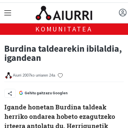
KOMUNITATEA
Burdina taldearekin ibilaldia,
igandean
Aiurri
2007ko urriaren 24a
Gehitu gaitzazu Googlen
Igande honetan Burdina taldeak
herriko ondarea hobeto ezagutzeko
irteera antolatu du. Herrigunetik