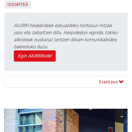
GIZARTEA
AIURRI hedabideak eskualdeko nortasun hitzak
jaso eta zabaltzen ditu. Harpidedun eginda, tokiko
albisteak euskaraz lantzen dituen komunikabidea
babestuko duzu.
Egin AIURRIkide!
Erantzun