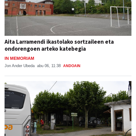
Aita Larramendi ikastolako sortzaileen eta
ondorengoen arteko katebegia
IN MEMORIAM
Jon Ander Ubeda
abu 06, 11:38
ANDOAIN