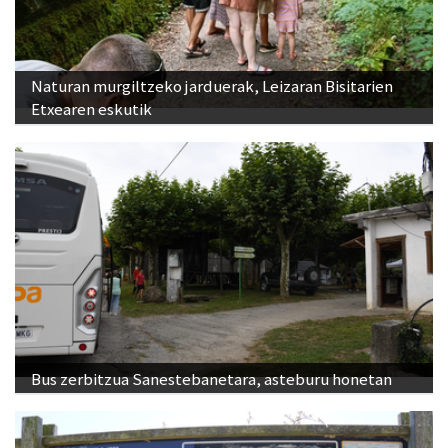
Naturan murgiltzeko jarduerak, Leizaran Bisitarien
Etxearen eskutik
Bus zerbitzua Sanestebanetara, asteburu honetan