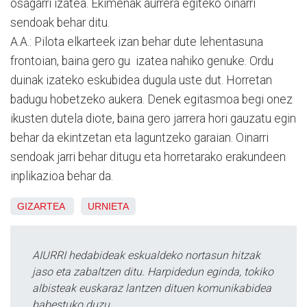
osagarri izatea. Ekimenak aurrera egiteko oinarri
sendoak behar ditu.
A.A.: Pilota elkarteek izan behar dute lehentasuna
frontoian, baina gero gu izatea nahiko genuke. Ordu
duinak izateko eskubidea dugula uste dut. Horretan
badugu hobetzeko aukera. Denek egitasmoa begi onez
ikusten dutela diote, baina gero jarrera hori gauzatu egin
behar da ekintzetan eta laguntzeko garaian. Oinarri
sendoak jarri behar ditugu eta horretarako erakundeen
inplikazioa behar da.
GIZARTEA
URNIETA
AIURRI hedabideak eskualdeko nortasun hitzak
jaso eta zabaltzen ditu. Harpidedun eginda, tokiko
albisteak euskaraz lantzen dituen komunikabidea
babestuko duzu.