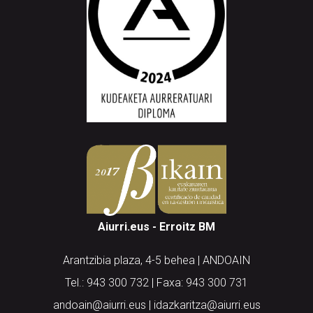
Aiurri.eus - Erroitz BM
Arantzibia plaza, 4-5 behea | ANDOAIN
Tel.: 943 300 732 | Faxa: 943 300 731
andoain@aiurri.eus | idazkaritza@aiurri.eus