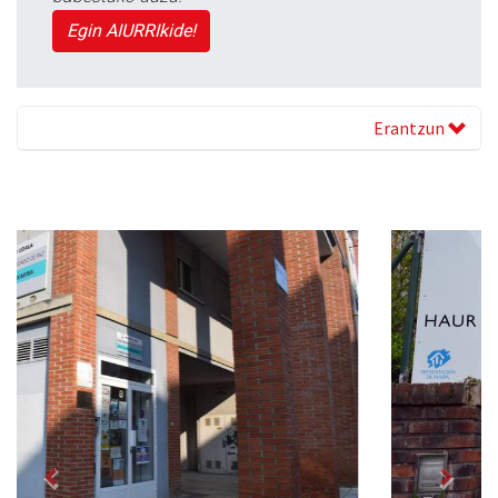
Egin AIURRIkide!
Erantzun
Previous
Next