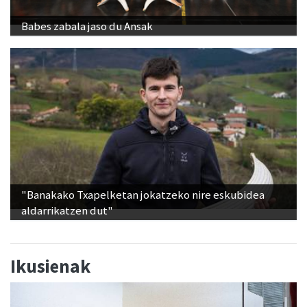
Babes zabala jaso du Ansak
"Banakako Txapelketan jokatzeko nire eskubidea
aldarrikatzen dut"
Ikusienak