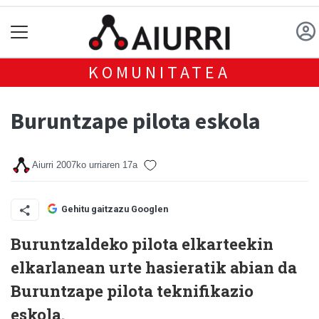
KOMUNITATEA
Buruntzape pilota eskola
Aiurri
2007ko urriaren 17a
Gehitu gaitzazu Googlen
Buruntzaldeko pilota elkarteekin
elkarlanean urte hasieratik abian da
Buruntzape pilota teknifikazio
eskola.