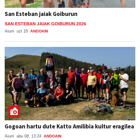
San Esteban jaiak Goiburun
SAN ESTEBAN JAIAK GOIBURUN 2026
Aiurri
uzt 18
ANDOAIN
Gogoan hartu dute Katto Amilibia kultur eragilea
Aiurri
abu 08, 13:24
ANDOAIN