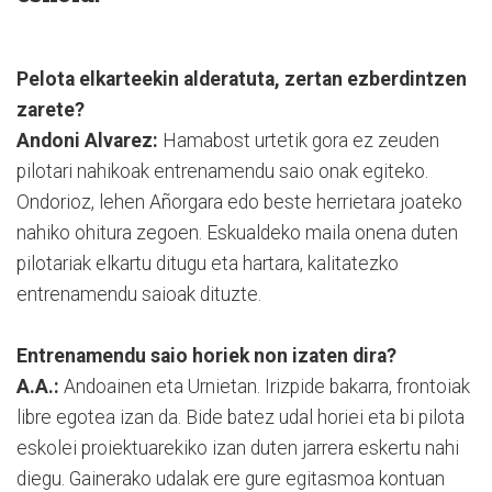
Pelota elkarteekin alderatuta, zertan ezberdintzen
zarete?
Andoni Alvarez:
Hamabost urtetik gora ez zeuden
pilotari nahikoak entrenamendu saio onak egiteko.
Ondorioz, lehen Añorgara edo beste herrietara joateko
nahiko ohitura zegoen. Eskualdeko maila onena duten
pilotariak elkartu ditugu eta hartara, kalitatezko
entrenamendu saioak dituzte.
Entrenamendu saio horiek non izaten dira?
A.A.:
Andoainen eta Urnietan. Irizpide bakarra, frontoiak
libre egotea izan da. Bide batez udal horiei eta bi pilota
eskolei proiektuarekiko izan duten jarrera eskertu nahi
diegu. Gainerako udalak ere gure egitasmoa kontuan