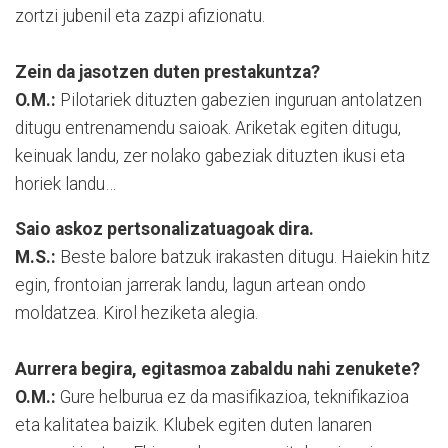
zortzi jubenil eta zazpi afizionatu.
Zein da jasotzen duten prestakuntza?
O.M.:
Pilotariek dituzten gabezien inguruan antolatzen
ditugu entrenamendu saioak. Ariketak egiten ditugu,
keinuak landu, zer nolako gabeziak dituzten ikusi eta
horiek landu…
Saio askoz pertsonalizatuagoak dira.
M.S.:
Beste balore batzuk irakasten ditugu. Haiekin hitz
egin, frontoian jarrerak landu, lagun artean ondo
moldatzea. Kirol heziketa alegia.
Aurrera begira, egitasmoa zabaldu nahi zenukete?
O.M.:
Gure helburua ez da masifikazioa, teknifikazioa
eta kalitatea baizik. Klubek egiten duten lanaren