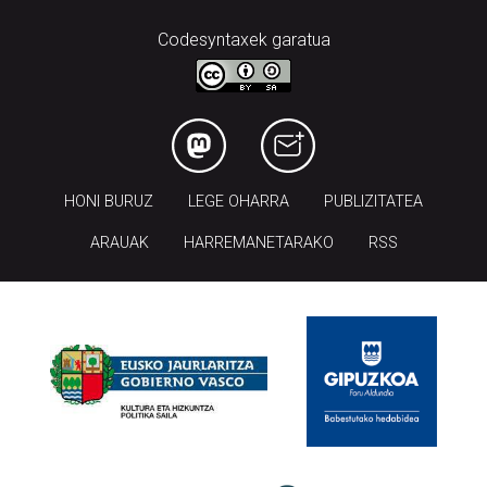
Codesyntaxek garatua
HONI BURUZ
LEGE OHARRA
PUBLIZITATEA
ARAUAK
HARREMANETARAKO
RSS