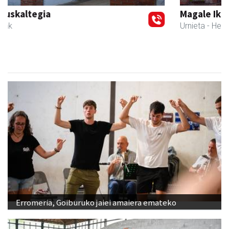
Magale Ikastetxea
Urnieta
- Hezkuntza
Erromeria, Goiburuko jaiei amaiera emateko