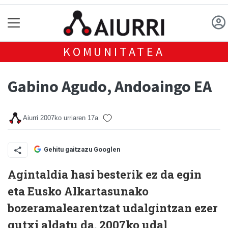
KOMUNITATEA
Gabino Agudo, Andoaingo EA
Aiurri
2007ko urriaren 17a
Gehitu gaitzazu Googlen
Agintaldia hasi besterik ez da egin
eta Eusko Alkartasunako
bozeramalearentzat udalgintzan ezer
gutxi aldatu da. 2007ko udal