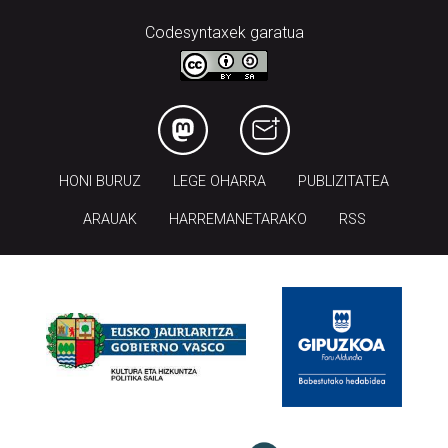
Codesyntaxek garatua
HONI BURUZ
LEGE OHARRA
PUBLIZITATEA
ARAUAK
HARREMANETARAKO
RSS