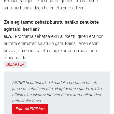
Elkarlanean gabiltzala esatea gehiegitxo da baina
sintonia handia dago haien eta gure artean.
Zein egitasmo zehatz burutu nahiko zenukete
agintaldi berrian?
G.A.:
Programa zehatzarekin aurkeztu ginen eta hori
aurrera eramaten saiatuko gara. Baina, lehen esan
bezala, gure indarra eta eraginkortasun maila oso
mugatua da.
GIZARTEA
AIURRI hedabideak eskualdeko nortasun hitzak
jaso eta zabaltzen ditu. Harpidedun eginda, tokiko
albisteak euskaraz lantzen dituen komunikabidea
babestuko duzu.
Egin AIURRIkide!