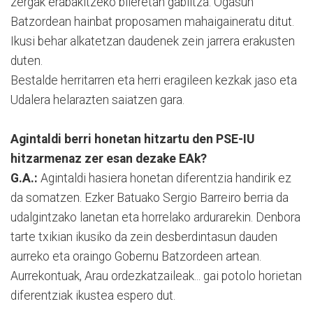
zergak erabakitzeko bileretan gabiltza. Ogasun
Batzordean hainbat proposamen mahaigaineratu ditut.
Ikusi behar alkatetzan daudenek zein jarrera erakusten
duten.
Bestalde herritarren eta herri eragileen kezkak jaso eta
Udalera helarazten saiatzen gara.
Agintaldi berri honetan hitzartu den PSE-IU
hitzarmenaz zer esan dezake EAk?
G.A.:
Agintaldi hasiera honetan diferentzia handirik ez
da somatzen. Ezker Batuako Sergio Barreiro berria da
udalgintzako lanetan eta horrelako ardurarekin. Denbora
tarte txikian ikusiko da zein desberdintasun dauden
aurreko eta oraingo Gobernu Batzordeen artean.
Aurrekontuak, Arau ordezkatzaileak... gai potolo horietan
diferentziak ikustea espero dut.