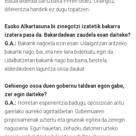
Batua alderdia sartu baita PPren ordez. Oraingoz,
diferentzia handirik ez dugu topatzen.
Eusko Alkartasuna bi zinegotzi izatetik bakarra
izatera pasa da. Bakardadean zaudela esan daiteke?
G.A.:
Bakarrik nagoela ezin esan. Udalgintzan aritzeko
bakarrik nago, bai, eta nire lana biderkatu egin da.
Udalbatzetan bakarrik nago bai baina, bestela,
alderdikideen laguntza osoa daukat.
Gehiengo osoa duen gobernu taldean egon gabe,
zer egin daiteke?
G.A.:
Horretan esperientzia badugu, oposizioan aritu
garelako aurreko agintaldietan. Gobernuaren
proposamenak aztertu eta geureak egitea da zeregin
nagusiena. Egun hauetan, zehazki, datorren urteko