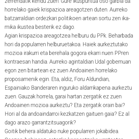
zerrendatik kendu zuen. Gure ikuspuntua oso garbia da:
horrelako gaiek krispazioa areagotzen duten. Aurreko
batzarraldian ordezkari politikoen artean sortu zen ika-
mika ikustea besterik ez dago.
Agian krispazioa areagotzea helburu du PPk. Beharbada
hori da popularren helburuetakoa. Haiek aurkeztutako
mozioa irakurri eta berehala gogora ekarri nuen PPren
kontraesan handia. Aurreko agintaldian Udal gobernuan
egon zen bitartean ez zuen Andoainen horrelako
proposamenik egin. Eta, aldiz, Foru Aldundian,
Espainiako Banderaren inguruko aldarrikapena aurkeztu
zuen. Gauzak horrela, garai hartan zergatik ez zuen
Andoainen mozioa aurkeztu? Eta zergatik orain bai?
Hori al da andoaindarroi kezkatzen gaituen gaia? Ez al
dago arazo garrantzitsuagorik?
Goitik behera aldatuko nuke popularren jokabidea.