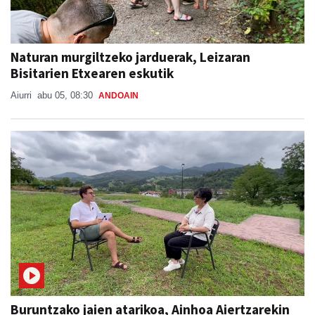
Naturan murgiltzeko jarduerak, Leizaran
Bisitarien Etxearen eskutik
Aiurri
abu 05, 08:30
ANDOAIN
Buruntzako jaien atarikoa, Ainhoa Aiertzarekin