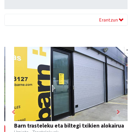
Erantzun
Previous
Next
Barn trasteleku eta biltegi txikien alokairua