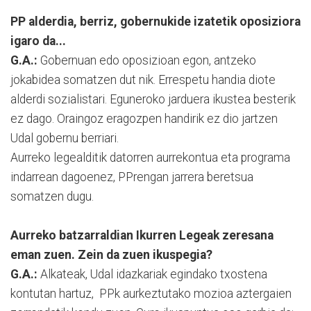
PP alderdia, berriz, gobernukide izatetik oposiziora
igaro da...
G.A.:
Gobernuan edo oposizioan egon, antzeko
jokabidea somatzen dut nik. Errespetu handia diote
alderdi sozialistari. Eguneroko jarduera ikustea besterik
ez dago. Oraingoz eragozpen handirik ez dio jartzen
Udal gobernu berriari.
Aurreko legealditik datorren aurrekontua eta programa
indarrean dagoenez, PPrengan jarrera beretsua
somatzen dugu.
Aurreko batzarraldian Ikurren Legeak zeresana
eman zuen. Zein da zuen ikuspegia?
G.A.:
Alkateak, Udal idazkariak egindako txostena
kontutan hartuz, PPk aurkeztutako mozioa aztergaien