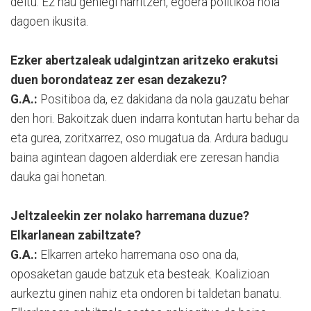
deitu. Ez nau gehiegi harritzen, egoera politikoa nola
dagoen ikusita.
Ezker abertzaleak udalgintzan aritzeko erakutsi
duen borondateaz zer esan dezakezu?
G.A.:
Positiboa da, ez dakidana da nola gauzatu behar
den hori. Bakoitzak duen indarra kontutan hartu behar da
eta gurea, zoritxarrez, oso mugatua da. Ardura badugu
baina agintean dagoen alderdiak ere zeresan handia
dauka gai honetan.
Jeltzaleekin zer nolako harremana duzue?
Elkarlanean zabiltzate?
G.A.:
Elkarren arteko harremana oso ona da,
oposaketan gaude batzuk eta besteak. Koalizioan
aurkeztu ginen nahiz eta ondoren bi taldetan banatu.