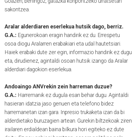
Goazen, behingoz, gatazka konpontzeko urratsetan
sakontzea.
Aralar alderdiaren eserlekua hutsik dago, berriz.
G.A.:
Egunerokoan eragin handirik ez du. Errespetu
osoa diogu Aralarren erabakiari eta udal hautetsiari.
Haiek erabaki dute zer egin, informazio handirik ez dugu
eta, dirudienez, agintaldi osoan hutsik izango da Aralar
alderdiari dagokion eserlekua.
Andoaingo ANVrekin zein harreman duzue?
G.A.:
Harremanik ez dugula esan behar dugu. Agintaldi
hasieran idatzia jaso genuen eta telefono bidez
harremanetan izan gara. Inpresio trukaketa izan da bi
alderdietako buruzagien artean. Gurekin biltzekoak ziren
irailaren erdialdean baina bilkura hori egiteko ez dute