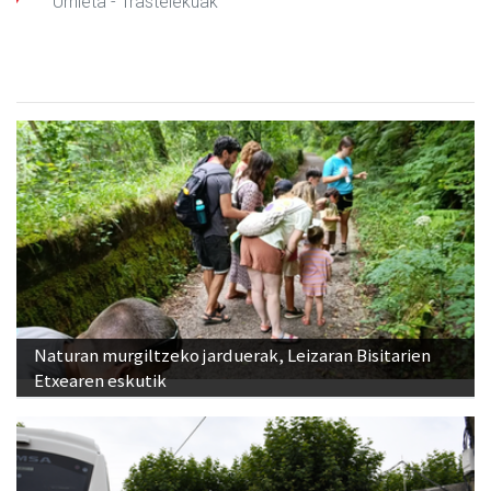
Urnieta
- Trastelekuak
Naturan murgiltzeko jarduerak, Leizaran Bisitarien
Etxearen eskutik