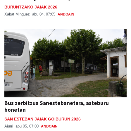
BURUNTZAKO JAIAK 2026
Xabat Minguez
abu 04, 07:05
ANDOAIN
Bus zerbitzua Sanestebanetara, asteburu
honetan
SAN ESTEBAN JAIAK GOIBURUN 2026
Aiurri
abu 05, 07:00
ANDOAIN