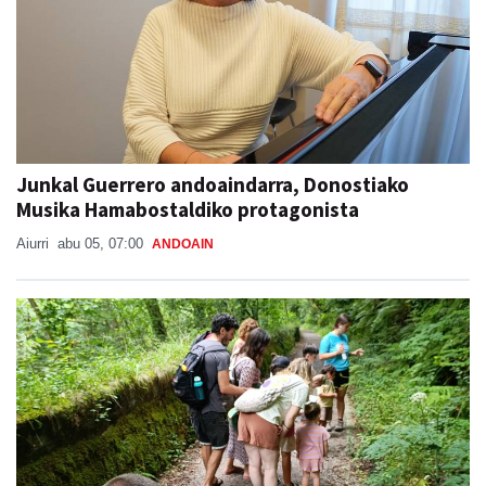
Junkal Guerrero andoaindarra, Donostiako
Musika Hamabostaldiko protagonista
Aiurri
abu 05, 07:00
ANDOAIN