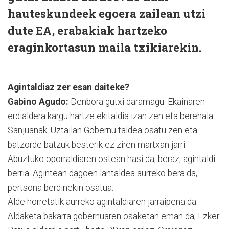
hauteskundeek egoera zailean utzi
dute EA, erabakiak hartzeko
eraginkortasun maila txikiarekin.
Agintaldiaz zer esan daiteke?
Gabino Agudo:
Denbora gutxi daramagu. Ekainaren
erdialdera kargu hartze ekitaldia izan zen eta berehala
Sanjuanak. Uztailan Gobernu taldea osatu zen eta
batzorde batzuk besterik ez ziren martxan jarri.
Abuztuko oporraldiaren ostean hasi da, beraz, agintaldi
berria. Agintean dagoen lantaldea aurreko bera da,
pertsona berdinekin osatua.
Alde horretatik aurreko agintaldiaren jarraipena da.
Aldaketa bakarra gobernuaren osaketan eman da, Ezker