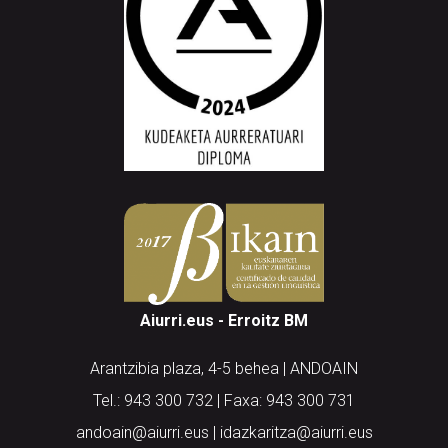
Aiurri.eus - Erroitz BM
Arantzibia plaza, 4-5 behea | ANDOAIN
Tel.: 943 300 732 | Faxa: 943 300 731
andoain@aiurri.eus | idazkaritza@aiurri.eus