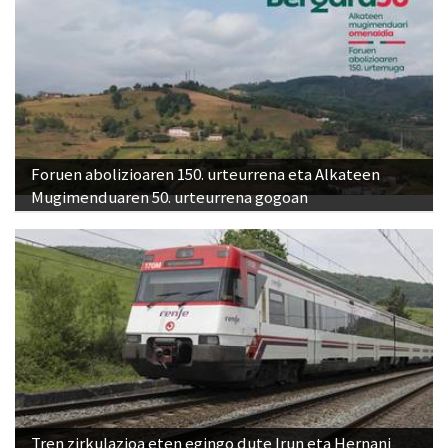
Foruen abolizioaren 150. urteurrena eta Alkateen
Mugimenduaren 50. urteurrena gogoan
Tren zirkulazioa eten egingo dute Irun eta Hernani