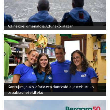
Adinekoei omenaldia Adunako plazan
Kantujira, auzo-afaria eta dantzaldia, asteburuko
ospakizunei ekiteko