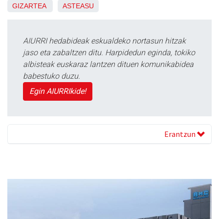
GIZARTEA
ASTEASU
AIURRI hedabideak eskualdeko nortasun hitzak
jaso eta zabaltzen ditu. Harpidedun eginda, tokiko
albisteak euskaraz lantzen dituen komunikabidea
babestuko duzu.
Egin AIURRIkide!
Erantzun