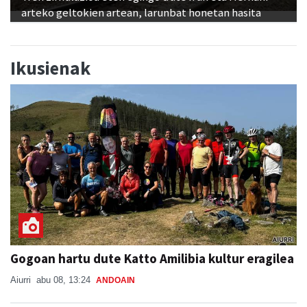
arteko geltokien artean, larunbat honetan hasita
Ikusienak
Gogoan hartu dute Katto Amilibia kultur eragilea
Aiurri
abu 08, 13:24
ANDOAIN