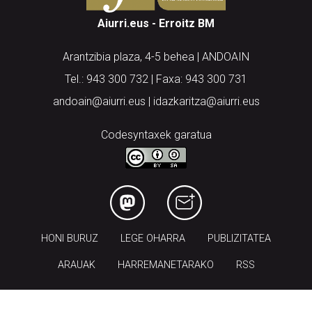
Aiurri.eus - Erroitz BM
Arantzibia plaza, 4-5 behea | ANDOAIN
Tel.: 943 300 732 | Faxa: 943 300 731
andoain@aiurri.eus | idazkaritza@aiurri.eus
Codesyntaxek garatua
HONI BURUZ
LEGE OHARRA
PUBLIZITATEA
ARAUAK
HARREMANETARAKO
RSS