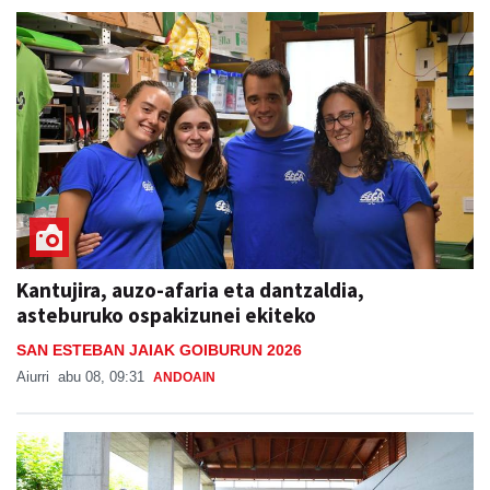
Kantujira, auzo-afaria eta dantzaldia,
asteburuko ospakizunei ekiteko
SAN ESTEBAN JAIAK GOIBURUN 2026
Aiurri
abu 08, 09:31
ANDOAIN