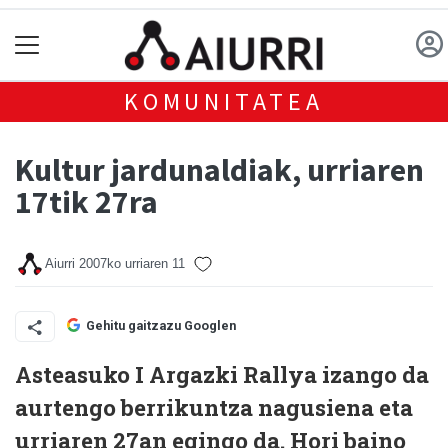
KOMUNITATEA
Kultur jardunaldiak, urriaren
17tik 27ra
Aiurri
2007ko urriaren 11
Gehitu gaitzazu Googlen
Asteasuko I Argazki Rallya izango da
aurtengo berrikuntza nagusiena eta
urriaren 27an egingo da. Hori baino