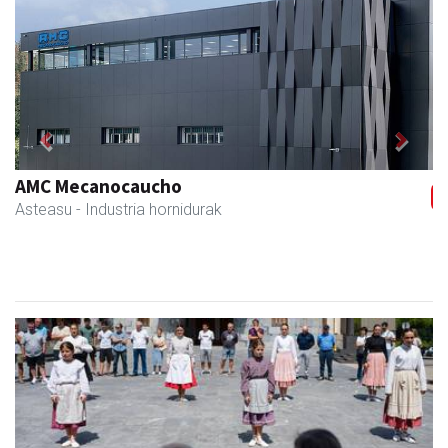
Previous
Next
Iturri-Ondo jatetxea
Asteasu
- Jatetxeak