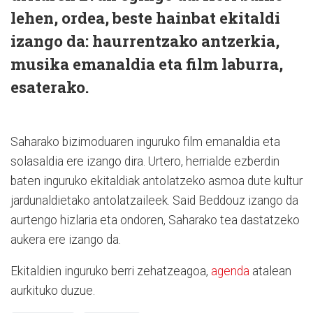
lehen, ordea, beste hainbat ekitaldi
izango da: haurrentzako antzerkia,
musika emanaldia eta film laburra,
esaterako.
Saharako bizimoduaren inguruko film emanaldia eta
solasaldia ere izango dira. Urtero, herrialde ezberdin
baten inguruko ekitaldiak antolatzeko asmoa dute kultur
jardunaldietako antolatzaileek. Said Beddouz izango da
aurtengo hizlaria eta ondoren, Saharako tea dastatzeko
aukera ere izango da.
Ekitaldien inguruko berri zehatzeagoa,
agenda
atalean
aurkituko duzue.