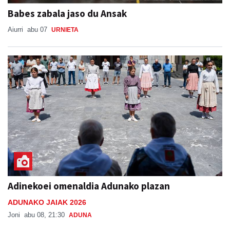
Babes zabala jaso du Ansak
Aiurri
abu 07
URNIETA
Adinekoei omenaldia Adunako plazan
ADUNAKO JAIAK 2026
Joni
abu 08, 21:30
ADUNA