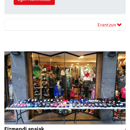
Erantzun
Previous
Next
Amonarriz iturgintza S. L.