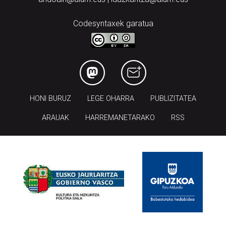
Codesyntaxek garatua
HONI BURUZ
LEGE OHARRA
PUBLIZITATEA
ARAUAK
HARREMANETARAKO
RSS