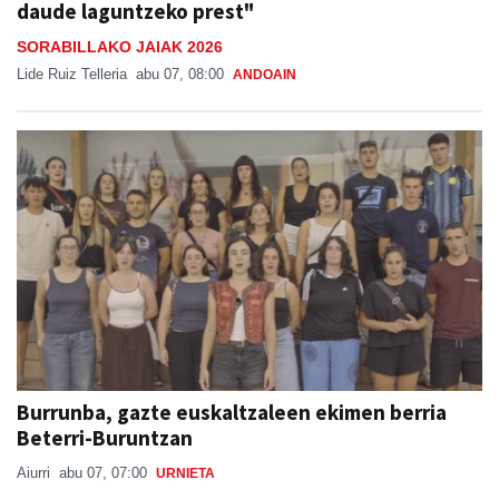
daude laguntzeko prest"
SORABILLAKO JAIAK 2026
Lide Ruiz Telleria
abu 07, 08:00
ANDOAIN
Burrunba, gazte euskaltzaleen ekimen berria
Beterri-Buruntzan
Aiurri
abu 07, 07:00
URNIETA