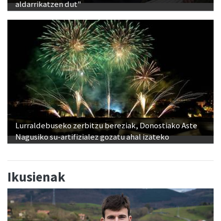
aldarrikatzen dut"
Lurraldebuseko zerbitzu bereziak, Donostiako Aste
Nagusiko su-artifizialez gozatu ahal izateko
Ikusienak