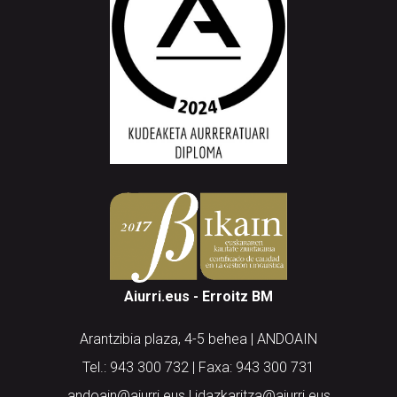
Aiurri.eus - Erroitz BM
Arantzibia plaza, 4-5 behea | ANDOAIN
Tel.: 943 300 732 | Faxa: 943 300 731
andoain@aiurri.eus | idazkaritza@aiurri.eus