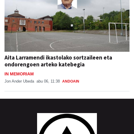
Aita Larramendi ikastolako sortzaileen eta
ondorengoen arteko katebegia
IN MEMORIAM
Jon Ander Ubeda
abu 06, 11:38
ANDOAIN