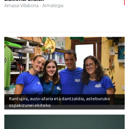
Larraul
- Iturgintza
Kantujira, auzo-afaria eta dantzaldia, asteburuko
ospakizunei ekiteko