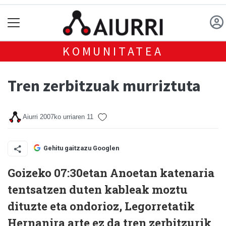
KOMUNITATEA
Tren zerbitzuak murriztuta
Aiurri
2007ko urriaren 11
Gehitu gaitzazu Googlen
Goizeko 07:30etan Anoetan katenaria
tentsatzen duten kableak moztu
dituzte eta ondorioz, Legorretatik
Hernanira arte ez da tren zerbitzurik