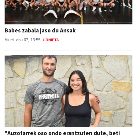
Babes zabala jaso du Ansak
Aiurri
abu 07, 13:55
URNIETA
"Auzotarrek oso ondo erantzuten dute, beti