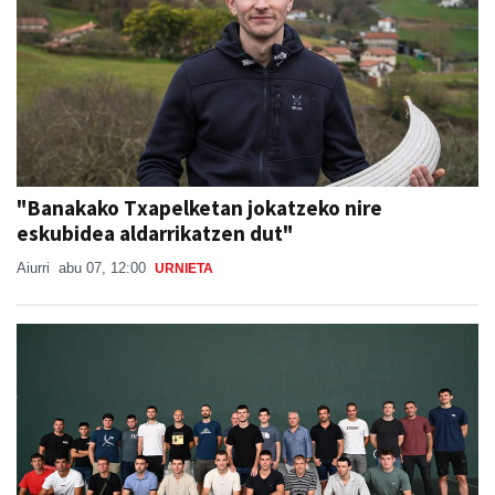
"Banakako Txapelketan jokatzeko nire
eskubidea aldarrikatzen dut"
Aiurri
abu 07, 12:00
URNIETA