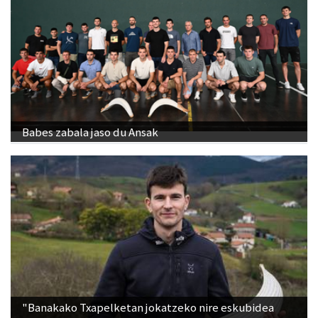
Babes zabala jaso du Ansak
"Banakako Txapelketan jokatzeko nire eskubidea