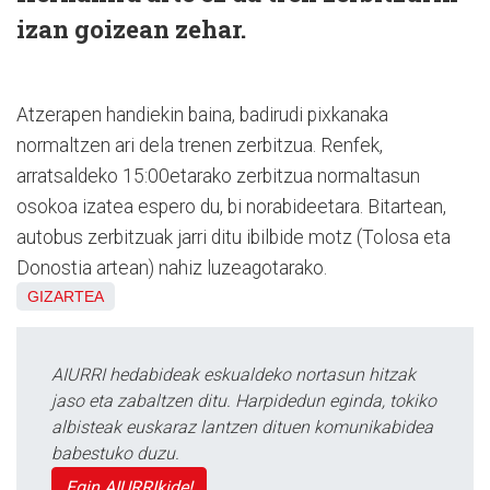
izan goizean zehar.
Atzerapen handiekin baina, badirudi pixkanaka
normaltzen ari dela trenen zerbitzua. Renfek,
arratsaldeko 15:00etarako zerbitzua normaltasun
osokoa izatea espero du, bi norabideetara. Bitartean,
autobus zerbitzuak jarri ditu ibilbide motz (Tolosa eta
Donostia artean) nahiz luzeagotarako.
GIZARTEA
AIURRI hedabideak eskualdeko nortasun hitzak
jaso eta zabaltzen ditu. Harpidedun eginda, tokiko
albisteak euskaraz lantzen dituen komunikabidea
babestuko duzu.
Egin AIURRIkide!