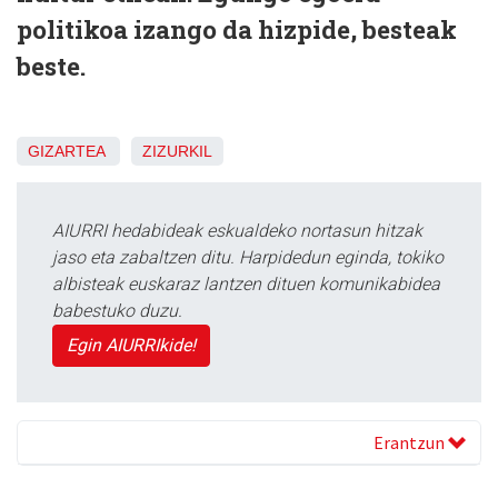
politikoa izango da hizpide, besteak
beste.
GIZARTEA
ZIZURKIL
AIURRI hedabideak eskualdeko nortasun hitzak
jaso eta zabaltzen ditu. Harpidedun eginda, tokiko
albisteak euskaraz lantzen dituen komunikabidea
babestuko duzu.
Egin AIURRIkide!
Erantzun