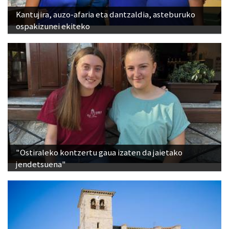
Kantujira, auzo-afaria eta dantzaldia, asteburuko
ospakizunei ekiteko
"Ostiraleko kontzertu gaua izaten da jaietako
jendetsuena"