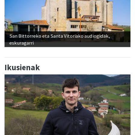
San Bittorreko eta Santa Vitoriako audiogidak,
eskuragarri
Ikusienak