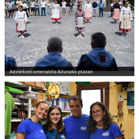
Adinekoei omenaldia Adunako plazan