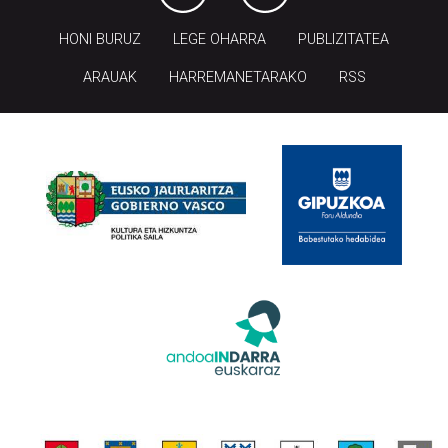
HONI BURUZ
LEGE OHARRA
PUBLIZITATEA
ARAUAK
HARREMANETARAKO
RSS