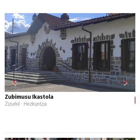
Previous
Next
Zubeldia arrain eta mariskoa
Zizurkil
- Arrandegiak