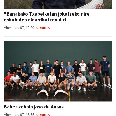
"Banakako Txapelketan jokatzeko nire
eskubidea aldarrikatzen dut"
Aiurri
abu 07, 12:00
URNIETA