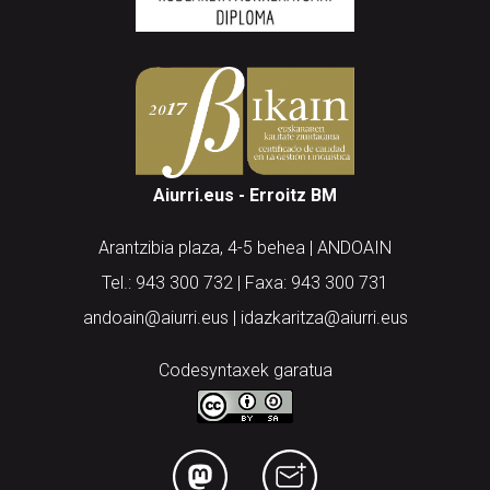
Aiurri.eus - Erroitz BM
Arantzibia plaza, 4-5 behea | ANDOAIN
Tel.: 943 300 732 | Faxa: 943 300 731
andoain@aiurri.eus | idazkaritza@aiurri.eus
Codesyntaxek garatua