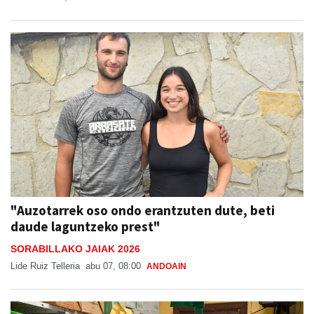
Babes zabala jaso du Ansak
Aiurri
abu 07, 13:55
URNIETA
"Auzotarrek oso ondo erantzuten dute, beti
daude laguntzeko prest"
SORABILLAKO JAIAK 2026
Lide Ruiz Telleria
abu 07, 08:00
ANDOAIN