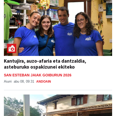
Kantujira, auzo-afaria eta dantzaldia,
asteburuko ospakizunei ekiteko
SAN ESTEBAN JAIAK GOIBURUN 2026
Aiurri
abu 08, 09:31
ANDOAIN