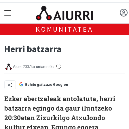
KOMUNITATEA
Herri batzarra
Aiurri
2007ko urriaren 9a
Gehitu gaitzazu Googlen
Ezker abertzaleak antolatuta, herri
batzarra egingo da gaur iluntzeko
20:30etan Zizurkilgo Atxulondo
kultur etxean. Egungo egoera