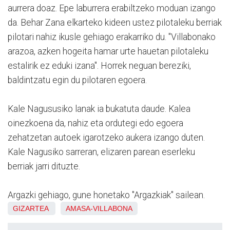
aurrera doaz. Epe laburrera erabiltzeko moduan izango
da. Behar Zana elkarteko kideen ustez pilotaleku berriak
pilotari nahiz ikusle gehiago erakarriko du. "Villabonako
arazoa, azken hogeita hamar urte hauetan pilotaleku
estalirik ez eduki izana". Horrek neguan bereziki,
baldintzatu egin du pilotaren egoera.
Kale Nagususiko lanak ia bukatuta daude. Kalea
oinezkoena da, nahiz eta ordutegi edo egoera
zehatzetan autoek igarotzeko aukera izango duten.
Kale Nagusiko sarreran, elizaren parean eserleku
berriak jarri dituzte.
Argazki gehiago, gune honetako "Argazkiak" sailean.
GIZARTEA
AMASA-VILLABONA