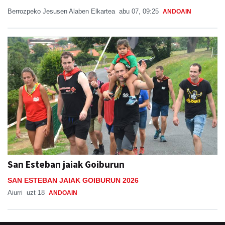
Berrozpeko Jesusen Alaben Elkartea
abu 07, 09:25
ANDOAIN
San Esteban jaiak Goiburun
SAN ESTEBAN JAIAK GOIBURUN 2026
Aiurri
uzt 18
ANDOAIN