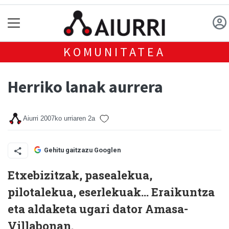
KOMUNITATEA
Herriko lanak aurrera
Aiurri
2007ko urriaren 2a
Gehitu gaitzazu Googlen
Etxebizitzak, pasealekua,
pilotalekua, eserlekuak... Eraikuntza
eta aldaketa ugari dator Amasa-
Villabonan.