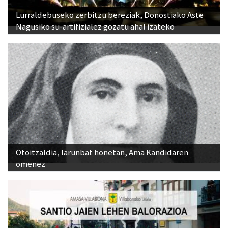
Lurraldebuseko zerbitzu bereziak, Donostiako Aste
Nagusiko su-artifizialez gozatu ahal izateko
Otoitzaldia, larunbat honetan, Ama Kandidaren
omenez