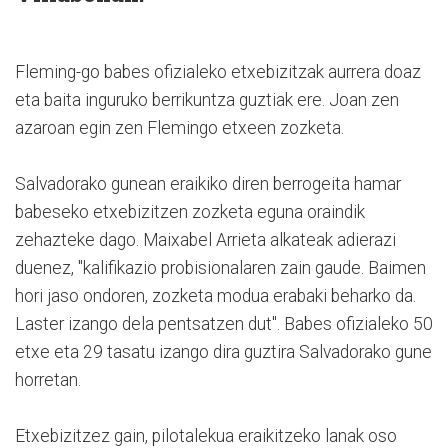
Fleming-go babes ofizialeko etxebizitzak aurrera doaz
eta baita inguruko berrikuntza guztiak ere. Joan zen
azaroan egin zen Flemingo etxeen zozketa.
Salvadorako gunean eraikiko diren berrogeita hamar
babeseko etxebizitzen zozketa eguna oraindik
zehazteke dago. Maixabel Arrieta alkateak adierazi
duenez, "kalifikazio probisionalaren zain gaude. Baimen
hori jaso ondoren, zozketa modua erabaki beharko da.
Laster izango dela pentsatzen dut". Babes ofizialeko 50
etxe eta 29 tasatu izango dira guztira Salvadorako gune
horretan.
Etxebizitzez gain, pilotalekua eraikitzeko lanak oso