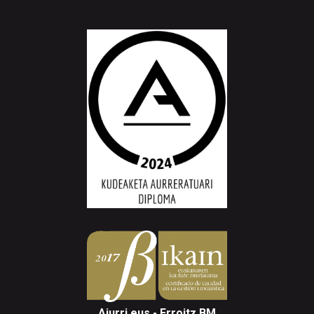
Aiurri.eus - Erroitz BM