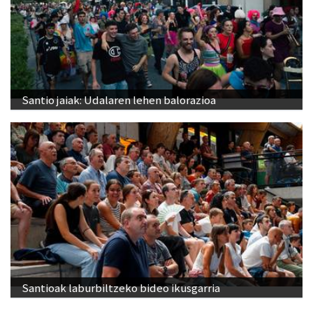
Santio jaiak: Udalaren lehen balorazioa
Santioak laburbiltzeko bideo ikusgarria