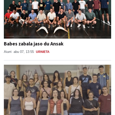
Babes zabala jaso du Ansak
Aiurri
abu 07, 13:55
URNIETA