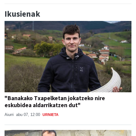
Ikusienak
"Banakako Txapelketan jokatzeko nire
eskubidea aldarrikatzen dut"
Aiurri
abu 07, 12:00
URNIETA