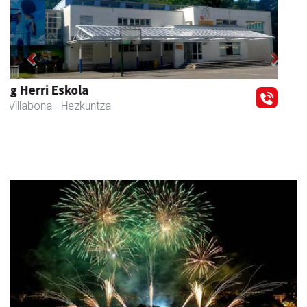
Previous
Next
Iraola aholkularitza
Amasa-Villabona
- Abokatuak