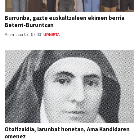
Burrunba, gazte euskaltzaleen ekimen berria
Beterri-Buruntzan
Aiurri
abu 07, 07:00
URNIETA
Otoitzaldia, larunbat honetan, Ama Kandidaren
omenez