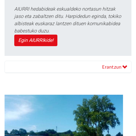
AIURRI hedabideak eskualdeko nortasun hitzak
jaso eta zabaltzen ditu. Harpidedun eginda, tokiko
albisteak euskaraz lantzen dituen komunikabidea
babestuko duzu.
Egin AIURRIkide!
Erantzun