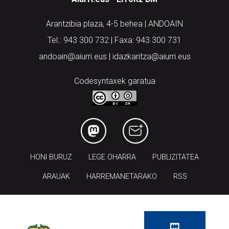
Arantzibia plaza, 4-5 behea | ANDOAIN
Tel.: 943 300 732 | Faxa: 943 300 731
andoain@aiurri.eus | idazkaritza@aiurri.eus
Codesyntaxek garatua
HONI BURUZ
LEGE OHARRA
PUBLIZITATEA
ARAUAK
HARREMANETARAKO
RSS