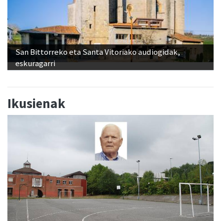
San Bittorreko eta Santa Vitoriako audiogidak,
eskuragarri
Ikusienak
Aita Larramendi ikastolako sortzaileen eta