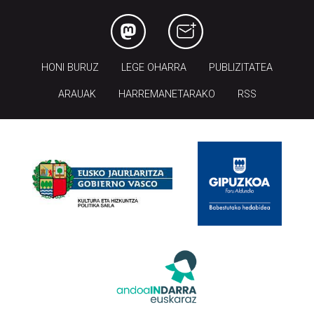
HONI BURUZ
LEGE OHARRA
PUBLIZITATEA
ARAUAK
HARREMANETARAKO
RSS