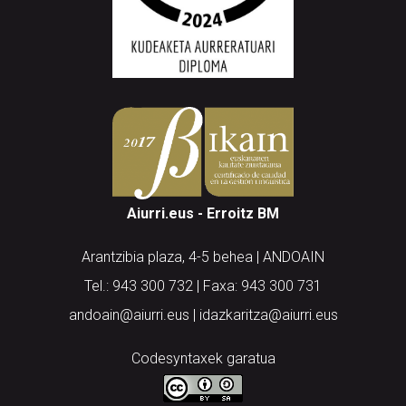
Aiurri.eus - Erroitz BM
Arantzibia plaza, 4-5 behea | ANDOAIN
Tel.: 943 300 732 | Faxa: 943 300 731
andoain@aiurri.eus | idazkaritza@aiurri.eus
Codesyntaxek garatua