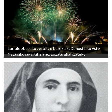
Lurraldebuseko zerbitzu bereziak, Donostiako Aste
Nagusiko su-artifizialez gozatu ahal izateko
Otoitzaldia, larunbat honetan, Ama Kandidaren
omenez