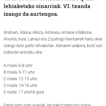
lehiaketako oinarriak. VI. txanda
izango da aurtengoa.
Andoain, Aduna, Alkiza, Asteasu, Amasa-Villabona,
Anoeta, Irura, Larraul eta Zizurkilgo herritarrek hartu ahal
izango dute parte lehiaketan. Adinaren arabera, bost sail
ezberdin antolatu dira:
A maila: 6-8 urte.
B maila: 9-11 urte.
C maila: 12-13 urte.
D maila: 14-16 urte.
E maila: 17 urtetik gora.
Parte hartu nahi duenak, lan bakotzaren hiru kopia