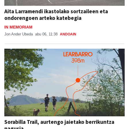
ondorengoen arteko katebegia
IN MEMORIAM
Jon Ander Ubeda
abu 06, 11:38
ANDOAIN
Sorabilla Trail, aurtengo jaietako berrikuntza
nagusia
SORABILLAKO JAIAK 2026