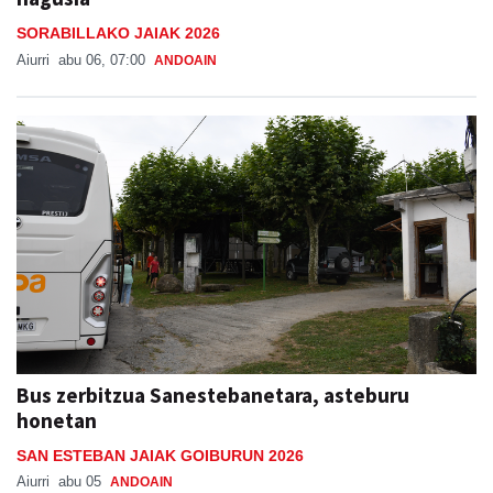
Aiurri
abu 06, 07:00
ANDOAIN
Bus zerbitzua Sanestebanetara, asteburu
honetan
SAN ESTEBAN JAIAK GOIBURUN 2026
Aiurri
abu 05
ANDOAIN