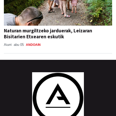
Naturan murgiltzeko jarduerak, Leizaran
Bisitarien Etxearen eskutik
Aiurri
abu 05
ANDOAIN