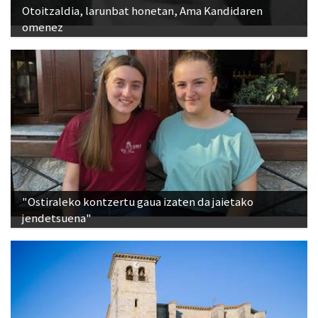
"Ostiraleko kontzertu gaua izaten da jaietako
jendetsuena"