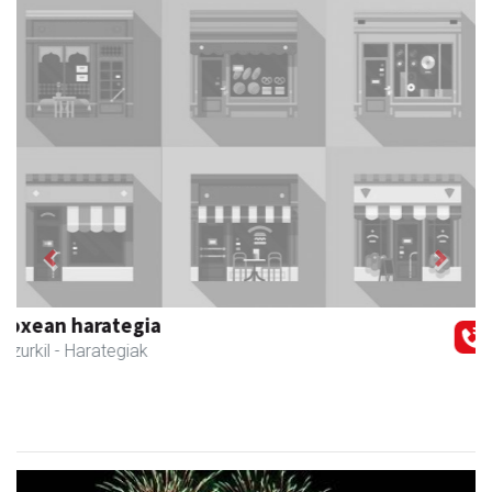
Previous
Next
Zubimusu Ikastola
Zizurkil
- Hezkuntza