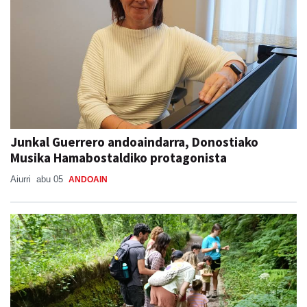
Junkal Guerrero andoaindarra, Donostiako
Musika Hamabostaldiko protagonista
Aiurri
abu 05
ANDOAIN