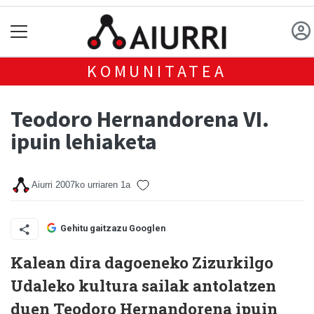
KOMUNITATEA
Teodoro Hernandorena VI.
ipuin lehiaketa
Aiurri
2007ko urriaren 1a
Gehitu gaitzazu Googlen
Kalean dira dagoeneko Zizurkilgo
Udaleko kultura sailak antolatzen
duen Teodoro Hernandorena ipuin