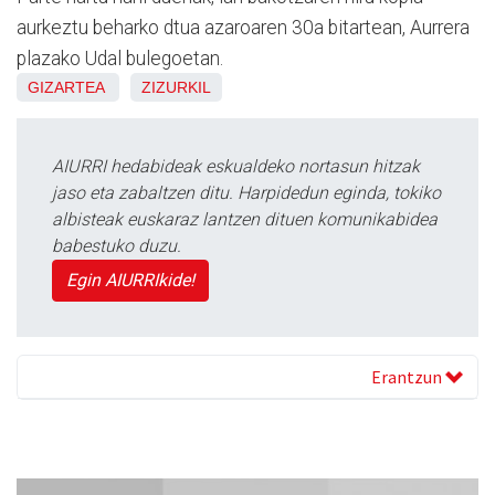
aurkeztu beharko dtua azaroaren 30a bitartean, Aurrera
plazako Udal bulegoetan.
GIZARTEA
ZIZURKIL
AIURRI hedabideak eskualdeko nortasun hitzak
jaso eta zabaltzen ditu. Harpidedun eginda, tokiko
albisteak euskaraz lantzen dituen komunikabidea
babestuko duzu.
Egin AIURRIkide!
Erantzun