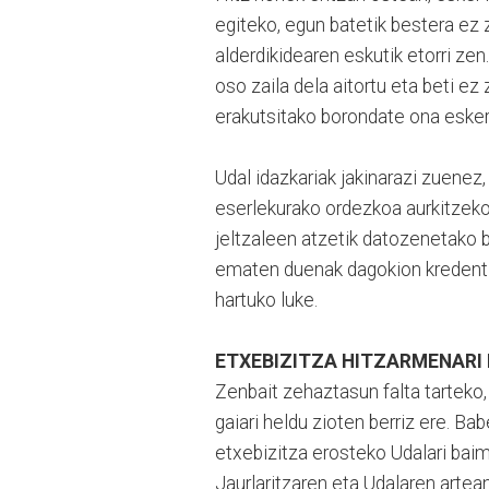
egiteko, egun batetik bestera ez 
alderdikidearen eskutik etorri zen
oso zaila dela aitortu eta beti e
erakutsitako borondate ona eskert
Udal idazkariak jakinarazi zuenez,
eserlekurako ordezkoa aurkitzeko
jeltzaleen atzetik datozenetako b
ematen duenak dagokion kredentzi
hartuko luke.
ETXEBIZITZA HITZARMENARI 
Zenbait zehaztasun falta tarteko,
gaiari heldu zioten berriz ere. Ba
etxebizitza erosteko Udalari bai
Jaurlaritzaren eta Udalaren artea