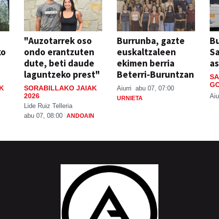
"Auzotarrek oso
Burrunba, gazte
Bu
ko
ondo erantzuten
euskaltzaleen
S
dute, beti daude
ekimen berria
a
laguntzeko prest"
Beterri-Buruntzan
SA
GO
K
SORABILLAKO JAIAK
Aiurri
abu 07, 07:00
2026
Aiu
URNIETA
Lide Ruiz Telleria
abu 07, 08:00
ANDOAIN