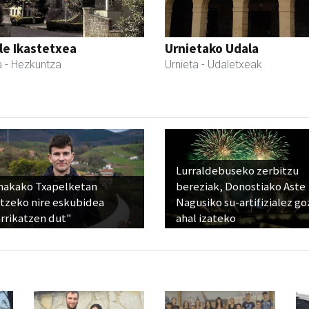
le Ikastetxea
Urnietako Udala
a
- Hezkuntza
Urnieta
- Udaletxeak
Lurraldebuseko zerbitzu
nakako Txapelketan
bereziak, Donostiako Aste
atzeko nire eskubidea
Nagusiko su-artifizialez g
rrikatzen dut"
ahal izateko