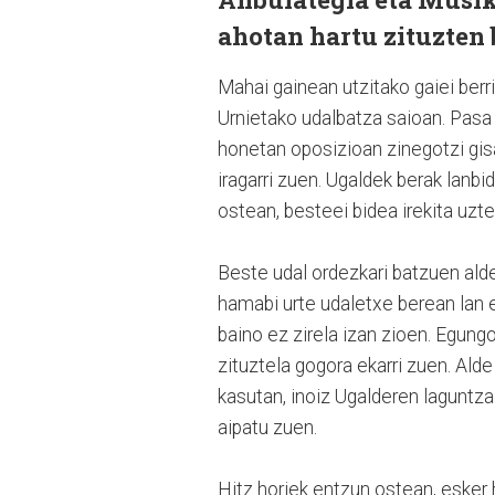
ahotan hartu zituzten 
Mahai gainean utzitako gaiei berr
Urnietako udalbatza saioan. Pasa 
honetan oposizioan zinegotzi gis
iragarri zuen. Ugaldek berak lanbi
ostean, besteei bidea irekita uzt
Beste udal ordezkari batzuen alde
hamabi urte udaletxe berean lan e
baino ez zirela izan zioen. Egung
zituztela gogora ekarri zuen. Alde
kasutan, inoiz Ugalderen laguntza
aipatu zuen.
Hitz horiek entzun ostean, esker h