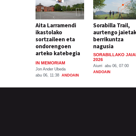
Aita Larramendi
Sorabilla Trail,
ikastolako
aurtengo jaieta
sortzaileen eta
berrikuntza
ondorengoen
nagusia
arteko katebegia
SORABILLAKO JAIA
2026
IN MEMORIAM
Aiurri
abu 06, 07:00
Jon Ander Ubeda
ANDOAIN
abu 06, 11:38
ANDOAIN