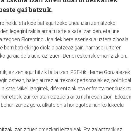
beste gai batzuk.
iro heldu eta kide bat agurtzeko unea izan zen atzoko
den legegintzaldia amaitu arte alkate izan den, eta une
a zegoen Florentino Ugaldek bere eserlekua uztera zihoala
de berri bati ekingo diola aipatzeaz gain, hamasei urteren
eko garaia dela adierazi zuen. Denei eskerrak eman zizkien.
tik, ez zen agur hitzik falta izan. PSE-tik Herme Gonzalezek
gin ostean, haien aurrez aurrekoak pertsonalak ez, politikoa
o alkate Mikel Izagirrek, diferentziak eta enfrentamenduak iz
 horretatik, zurikeriatan ez zuela aritu nahi esan zion. Edozei
 behar izanez gero, alkate ohia hor egotea nahiko lukeela
itzak izan zituen ordezkari jeltzaleak. Eta zalantzarik ez