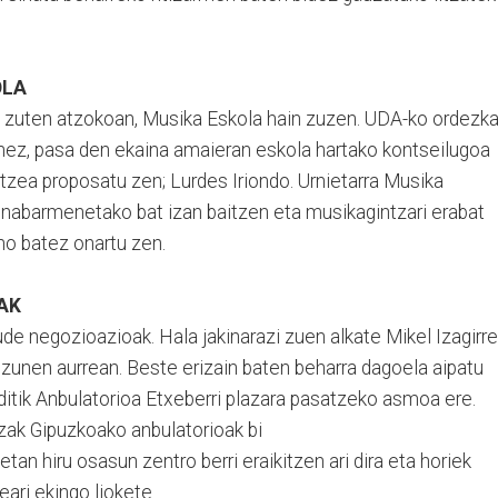
OLA
an zuten atzokoan, Musika Eskola hain zuzen. UDA-ko ordezka
nez, pasa den ekaina amaieran eskola hartako kontseilugoa
rtzea proposatu zen; Lurdes Iriondo. Urnietarra Musika
e nabarmenetako bat izan baitzen eta musikagintzari erabat
o batez onartu zen.
AK
de negozioazioak. Hala jakinarazi zuen alkate Mikel Izagirre
zunen aurrean. Beste erizain baten beharra dagoela aipatu
ditik Anbulatorioa Etxeberri plazara pasatzeko asmoa ere.
tzak Gipuzkoako anbulatorioak bi
tan hiru osasun zentro berri eraikitzen ari dira eta horiek
ari ekingo liokete.