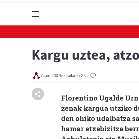
Kargu uztea, atz
Aiurri
2007ko irailaren 27a
Florentino Ugalde Urni
zenak kargua utziko du
den ohiko udalbatza sa
hamar etxebizitza ber
Anbulategia eta Musik