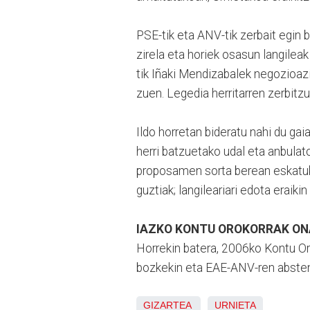
PSE-tik eta ANV-tik zerbait egin
zirela eta horiek osasun langilea
tik Iñaki Mendizabalek negozioazi
zuen. Legedia herritarren zerbitz
Ildo horretan bideratu nahi du ga
herri batzuetako udal eta anbulat
proposamen sorta berean eskatuk
guztiak; langileariari edota eraikin
IAZKO KONTU OROKORRAK O
Horrekin batera, 2006ko Kontu Or
bozkekin eta EAE-ANV-ren absten
GIZARTEA
URNIETA