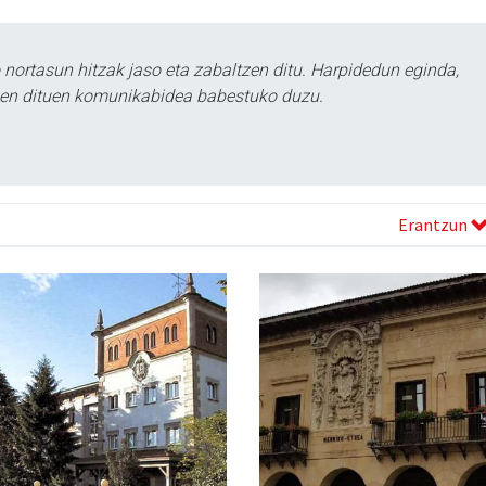
ortasun hitzak jaso eta zabaltzen ditu. Harpidedun eginda,
tzen dituen komunikabidea babestuko duzu.
Erantzun