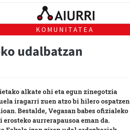
KOMUNITATEA
oko udalbatzan
etako alkate ohi eta egun zinegotzia
ela iragarri zuen atzo bi hilero ospatzen
ioan. Bestalde, Vegasan babes ofizialeko
ri erosteko aurrerapausoa eman da.
a Eskola izan ziren udal ordezkariek