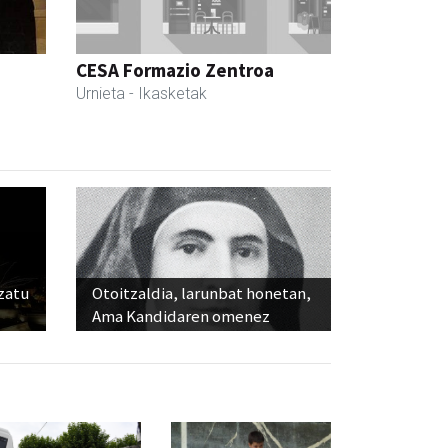
CESA Formazio Zentroa
Urnieta
- Ikasketak
ozatu
Otoitzaldia, larunbat honetan,
Ama Kandidaren omenez