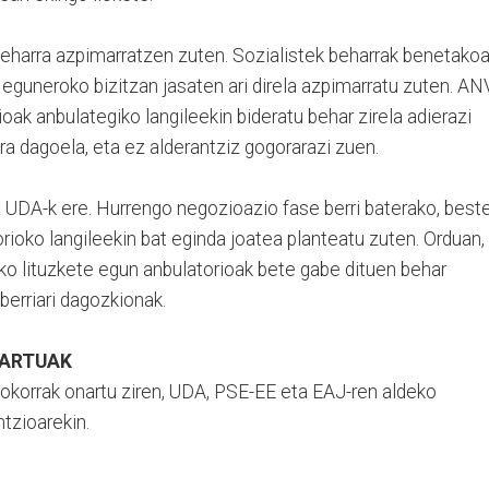
 beharra azpimarratzen zuten. Sozialistek beharrak benetako
k eguneroko bizitzan jasaten ari direla azpimarratu zuten. AN
oak anbulategiko langileekin bideratu behar zirela adierazi
ura dagoela, eta ez alderantziz gogorarazi zuen.
ia UDA-k ere. Hurrengo negozioazio fase berri baterako, best
orioko langileekin bat eginda joatea planteatu zuten. Orduan,
o lituzkete egun anbulatorioak bete gabe dituen behar
 berriari dagozkionak.
NARTUAK
okorrak onartu ziren, UDA, PSE-EE eta EAJ-ren aldeko
tzioarekin.