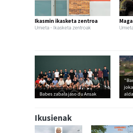
Ikasmin ikasketa zentroa
Maga
Urnieta
- Ikasketa zentroak
Urniet
"Ba
jok
Babes zabala jaso du Ansak
alda
Ikusienak