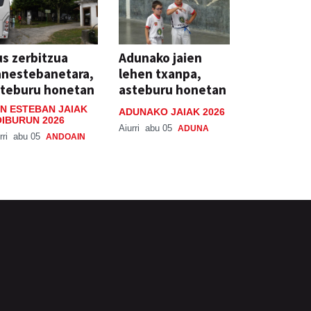
s zerbitzua
Adunako jaien
anestebanetara,
lehen txanpa,
steburu honetan
asteburu honetan
N ESTEBAN JAIAK
ADUNAKO JAIAK 2026
IBURUN 2026
Aiurri
abu 05
ADUNA
rri
abu 05
ANDOAIN