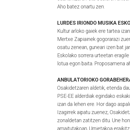
Aho batez onartu zen.
LURDES IRIONDO MUSIKA ESK
Kultur arloko gaiek ere tartea iz
Mertxe Zapiainek gogorarazi zue
osatu zenean, guneari izen bat ja
Eskolako sorrera urteetan eragil
lotua egon baita. Proposamena ah
ANBULATORIOKO GORABEHER
Osakidetzaren aldetik, etenda dau
PSE-EE alderdiak egindako eskaki
izan da lehen ere. Hor dago aspal
Izagirrek aipatu zuenez, Osakide
zonaldetan zatitzen ditu. Une hone
amaitutakoan, Urnietakoa eraikitze