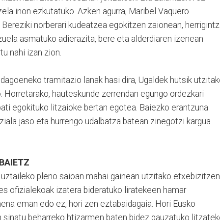
zela inon ezkutatuko. Azken agurra, Maribel Vaquero
. Bereziki norberari kudeatzea egokitzen zaionean, herrigint
z zuela asmatuko adierazita, bere eta alderdiaren izenean
u nahi izan zion.
 dagoeneko tramitazio lanak hasi dira, Ugaldek hutsik utzita
. Horretarako, hauteskunde zerrendan egungo ordezkari
ati egokituko litzaioke bertan egotea. Baiezko erantzuna
ala jaso eta hurrengo udalbatza batean zinegotzi kargua
BAIETZ
 uztaileko pleno saioan mahai gainean utzitako etxebizitzen
bes ofizialekoak izatera bideratuko liratekeen hamar
mena eman edo ez, hori zen eztabaidagaia. Hori Eusko
n sinatu beharreko htizarmen baten bidez gauzatuko litzatek