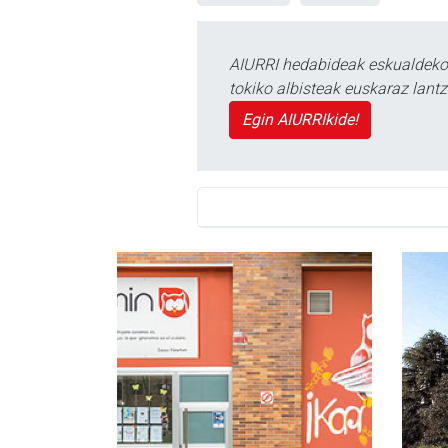
AIURRI hedabideak eskualdeko n
tokiko albisteak euskaraz lan
Egin AIURRIkide!