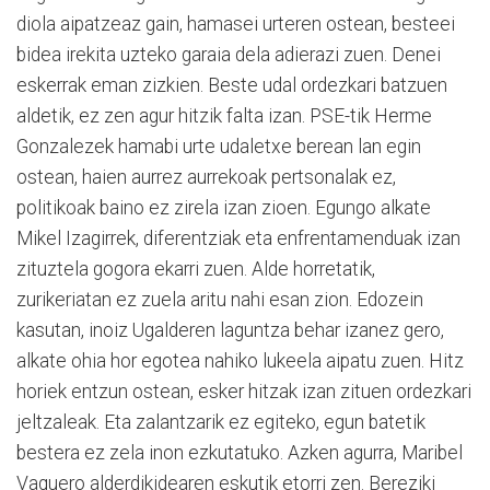
diola aipatzeaz gain, hamasei urteren ostean, besteei
bidea irekita uzteko garaia dela adierazi zuen. Denei
eskerrak eman zizkien. Beste udal ordezkari batzuen
aldetik, ez zen agur hitzik falta izan. PSE-tik Herme
Gonzalezek hamabi urte udaletxe berean lan egin
ostean, haien aurrez aurrekoak pertsonalak ez,
politikoak baino ez zirela izan zioen. Egungo alkate
Mikel Izagirrek, diferentziak eta enfrentamenduak izan
zituztela gogora ekarri zuen. Alde horretatik,
zurikeriatan ez zuela aritu nahi esan zion. Edozein
kasutan, inoiz Ugalderen laguntza behar izanez gero,
alkate ohia hor egotea nahiko lukeela aipatu zuen. Hitz
horiek entzun ostean, esker hitzak izan zituen ordezkari
jeltzaleak. Eta zalantzarik ez egiteko, egun batetik
bestera ez zela inon ezkutatuko. Azken agurra, Maribel
Vaquero alderdikidearen eskutik etorri zen. Bereziki