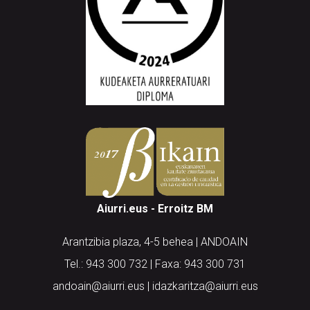
Aiurri.eus - Erroitz BM
Arantzibia plaza, 4-5 behea | ANDOAIN
Tel.: 943 300 732 | Faxa: 943 300 731
andoain@aiurri.eus | idazkaritza@aiurri.eus