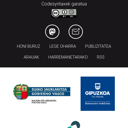
Codesyntaxek garatua
HONI BURUZ
LEGE OHARRA
PUBLIZITATEA
ARAUAK
HARREMANETARAKO
RSS