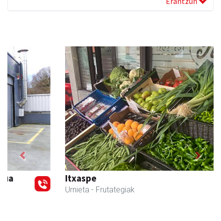
Erantzun
Previous
Next
Itxaspe
Urnieta
- Frutategiak