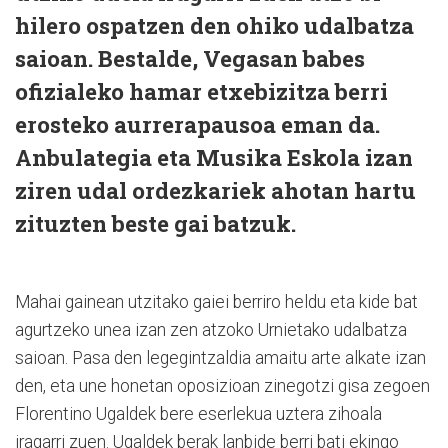
hilero ospatzen den ohiko udalbatza
saioan. Bestalde, Vegasan babes
ofizialeko hamar etxebizitza berri
erosteko aurrerapausoa eman da.
Anbulategia eta Musika Eskola izan
ziren udal ordezkariek ahotan hartu
zituzten beste gai batzuk.
Mahai gainean utzitako gaiei berriro heldu eta kide bat
agurtzeko unea izan zen atzoko Urnietako udalbatza
saioan. Pasa den legegintzaldia amaitu arte alkate izan
den, eta une honetan oposizioan zinegotzi gisa zegoen
Florentino Ugaldek bere eserlekua uztera zihoala
iragarri zuen. Ugaldek berak lanbide berri bati ekingo