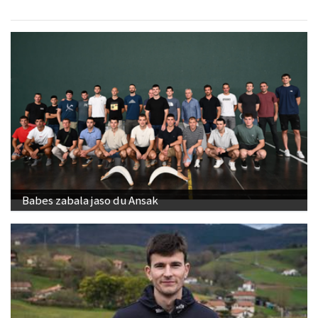
Babes zabala jaso du Ansak