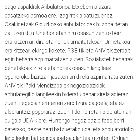
dago aspalditik Anbulatorioa Etxeberri plazara
pasatzeko asmoa ere. Izagirrek aipatu zuenez,
Osakidetzak Gipuzkoako anbulatorioak bi zonaldetan
zatitzen ditu. Une honetan hiru osasun zentro berri
eraikitzen ari dira eta horiek amaitutakoan, Urnietakoa
eraikitzeari ekingo liokete. PSE-tik eta ANV-tik zerbait
egin beharra azpimarratzen zuten. Sozialistek beharrak
benetakoak zirela eta horiek osasun langileak
eguneroko bizitzan jasaten ari direla azpimarratu zuten.
ANV-tik Iñaki Mendizabalek negozioazioak
anbulategiko langileekin bideratu behar zirela adierazi
zuen. Legedia herritarren zerbitzura dagoela, eta ez
alderantziz gogorarazi zuen. Ildo horretan bideratu nahi
du gaia UDA-k ere. Hurrengo negozioazio fase berri
baterako, beste herri batzuetako udal eta anbulatorioko
langileekin bat eginda joatea planteatu zuten. Orduan,