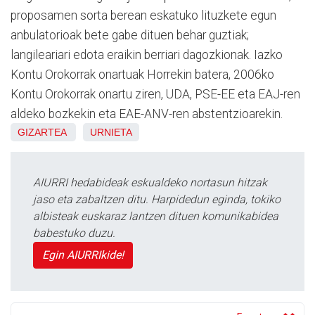
proposamen sorta berean eskatuko lituzkete egun
anbulatorioak bete gabe dituen behar guztiak;
langileariari edota eraikin berriari dagozkionak. Iazko
Kontu Orokorrak onartuak Horrekin batera, 2006ko
Kontu Orokorrak onartu ziren, UDA, PSE-EE eta EAJ-ren
aldeko bozkekin eta EAE-ANV-ren abstentzioarekin.
GIZARTEA
URNIETA
AIURRI hedabideak eskualdeko nortasun hitzak
jaso eta zabaltzen ditu. Harpidedun eginda, tokiko
albisteak euskaraz lantzen dituen komunikabidea
babestuko duzu.
Egin AIURRIkide!