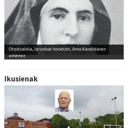
Otoitzaldia, larunbat honetan, Ama Kandidaren
omenez
Ikusienak