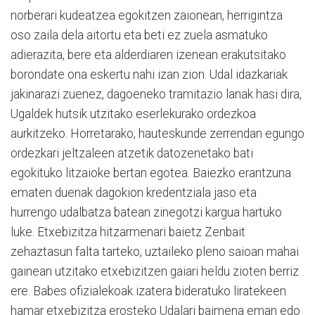
norberari kudeatzea egokitzen zaionean, herrigintza
oso zaila dela aitortu eta beti ez zuela asmatuko
adierazita, bere eta alderdiaren izenean erakutsitako
borondate ona eskertu nahi izan zion. Udal idazkariak
jakinarazi zuenez, dagoeneko tramitazio lanak hasi dira,
Ugaldek hutsik utzitako eserlekurako ordezkoa
aurkitzeko. Horretarako, hauteskunde zerrendan egungo
ordezkari jeltzaleen atzetik datozenetako bati
egokituko litzaioke bertan egotea. Baiezko erantzuna
ematen duenak dagokion kredentziala jaso eta
hurrengo udalbatza batean zinegotzi kargua hartuko
luke. Etxebizitza hitzarmenari baietz Zenbait
zehaztasun falta tarteko, uztaileko pleno saioan mahai
gainean utzitako etxebizitzen gaiari heldu zioten berriz
ere. Babes ofizialekoak izatera bideratuko liratekeen
hamar etxebizitza erosteko Udalari baimena eman edo