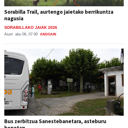
Sorabilla Trail, aurtengo jaietako berrikuntza
nagusia
SORABILLAKO JAIAK 2026
Aiurri
abu 06, 07:00
ANDOAIN
Bus zerbitzua Sanestebanetara, asteburu
honetan