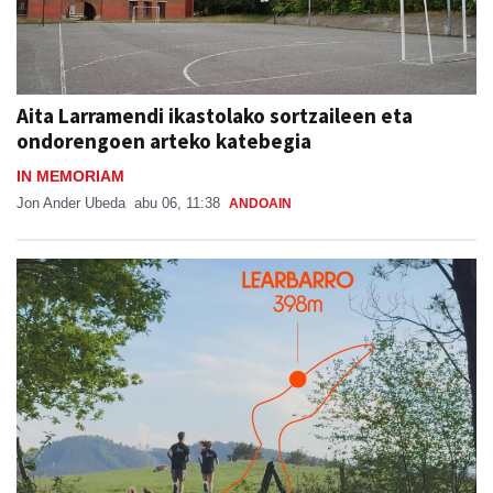
Aita Larramendi ikastolako sortzaileen eta
ondorengoen arteko katebegia
IN MEMORIAM
Jon Ander Ubeda
abu 06, 11:38
ANDOAIN