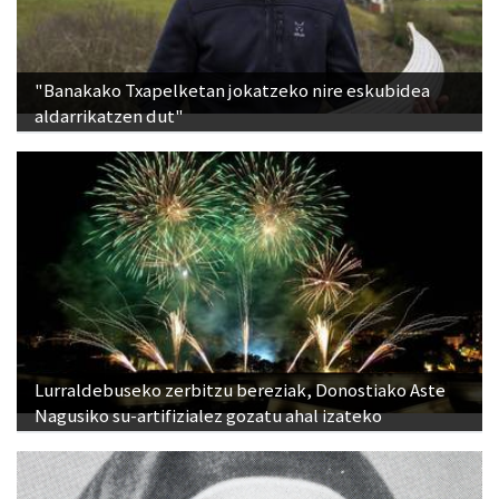
"Banakako Txapelketan jokatzeko nire eskubidea
aldarrikatzen dut"
Lurraldebuseko zerbitzu bereziak, Donostiako Aste
Nagusiko su-artifizialez gozatu ahal izateko