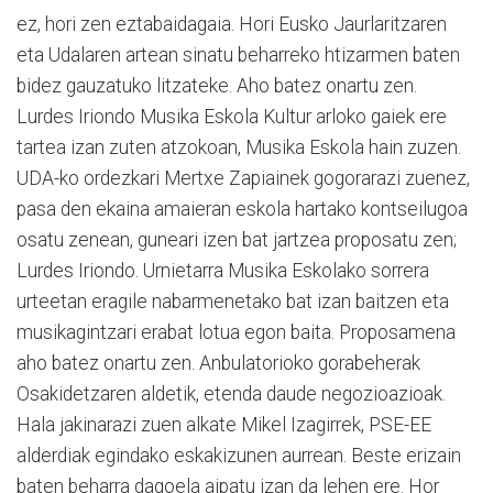
ez, hori zen eztabaidagaia. Hori Eusko Jaurlaritzaren
eta Udalaren artean sinatu beharreko htizarmen baten
bidez gauzatuko litzateke. Aho batez onartu zen.
Lurdes Iriondo Musika Eskola Kultur arloko gaiek ere
tartea izan zuten atzokoan, Musika Eskola hain zuzen.
UDA-ko ordezkari Mertxe Zapiainek gogorarazi zuenez,
pasa den ekaina amaieran eskola hartako kontseilugoa
osatu zenean, guneari izen bat jartzea proposatu zen;
Lurdes Iriondo. Urnietarra Musika Eskolako sorrera
urteetan eragile nabarmenetako bat izan baitzen eta
musikagintzari erabat lotua egon baita. Proposamena
aho batez onartu zen. Anbulatorioko gorabeherak
Osakidetzaren aldetik, etenda daude negozioazioak.
Hala jakinarazi zuen alkate Mikel Izagirrek, PSE-EE
alderdiak egindako eskakizunen aurrean. Beste erizain
baten beharra dagoela aipatu izan da lehen ere. Hor