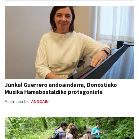
Junkal Guerrero andoaindarra, Donostiako
Musika Hamabostaldiko protagonista
Aiurri
abu 05
ANDOAIN