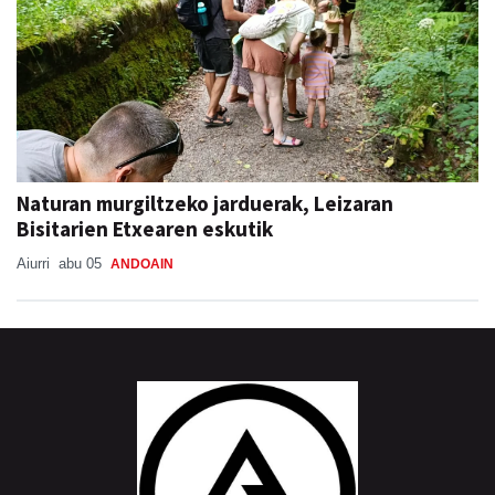
Naturan murgiltzeko jarduerak, Leizaran
Bisitarien Etxearen eskutik
Aiurri
abu 05
ANDOAIN