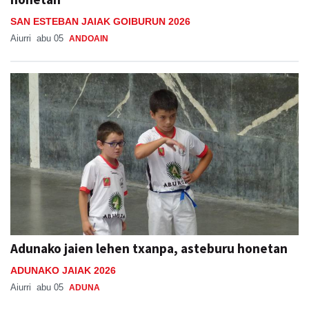
SAN ESTEBAN JAIAK GOIBURUN 2026
Aiurri
abu 05
ANDOAIN
Adunako jaien lehen txanpa, asteburu honetan
ADUNAKO JAIAK 2026
Aiurri
abu 05
ADUNA