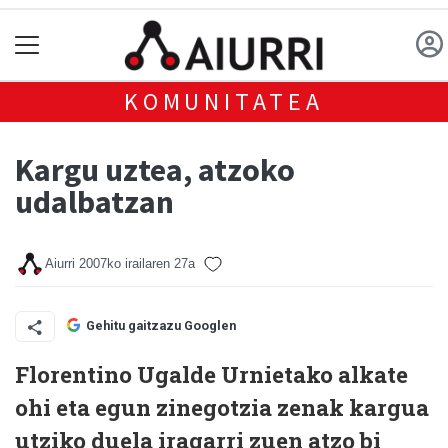
KOMUNITATEA
Kargu uztea, atzoko
udalbatzan
Aiurri
2007ko irailaren 27a
Gehitu gaitzazu Googlen
Florentino Ugalde Urnietako alkate
ohi eta egun zinegotzia zenak kargua
utziko duela iragarri zuen atzo bi