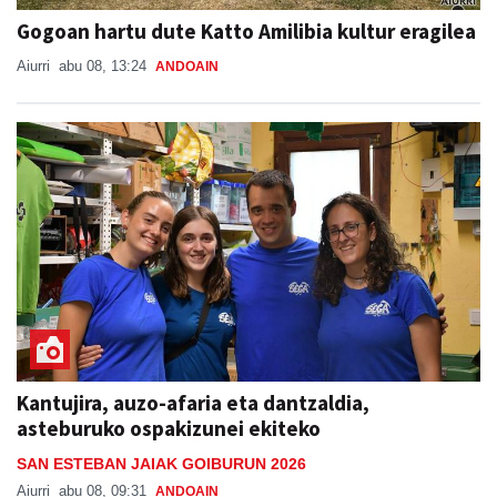
Gogoan hartu dute Katto Amilibia kultur eragilea
Aiurri
abu 08, 13:24
ANDOAIN
Kantujira, auzo-afaria eta dantzaldia,
asteburuko ospakizunei ekiteko
SAN ESTEBAN JAIAK GOIBURUN 2026
Aiurri
abu 08, 09:31
ANDOAIN