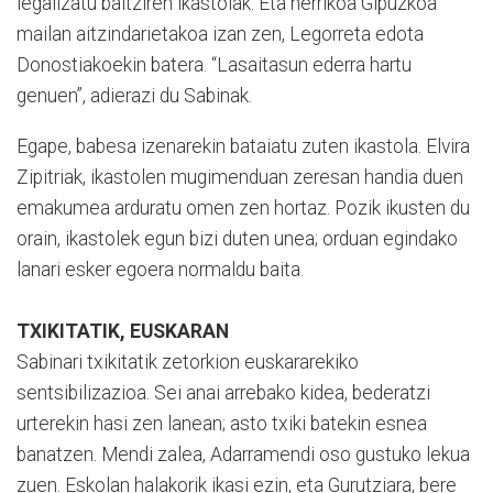
legalizatu baitziren ikastolak. Eta herrikoa Gipuzkoa
mailan aitzindarietakoa izan zen, Legorreta edota
Donostiakoekin batera. “Lasaitasun ederra hartu
genuen”, adierazi du Sabinak.
Egape, babesa izenarekin bataiatu zuten ikastola. Elvira
Zipitriak, ikastolen mugimenduan zeresan handia duen
emakumea arduratu omen zen hortaz. Pozik ikusten du
orain, ikastolek egun bizi duten unea; orduan egindako
lanari esker egoera normaldu baita.
TXIKITATIK, EUSKARAN
Sabinari txikitatik zetorkion euskararekiko
sentsibilizazioa. Sei anai arrebako kidea, bederatzi
urterekin hasi zen lanean; asto txiki batekin esnea
banatzen. Mendi zalea, Adarramendi oso gustuko lekua
zuen. Eskolan halakorik ikasi ezin, eta Gurutziara, bere