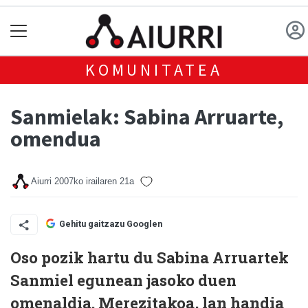
KOMUNITATEA
Sanmielak: Sabina Arruarte,
omendua
Aiurri
2007ko irailaren 21a
Gehitu gaitzazu Googlen
Oso pozik hartu du Sabina Arruartek
Sanmiel egunean jasoko duen
omenaldia. Merezitakoa, lan handia