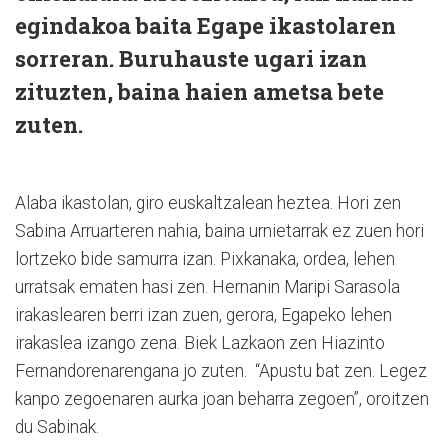
egindakoa baita Egape ikastolaren
sorreran. Buruhauste ugari izan
zituzten, baina haien ametsa bete
zuten.
Alaba ikastolan, giro euskaltzalean heztea. Hori zen
Sabina Arruarteren nahia, baina urnietarrak ez zuen hori
lortzeko bide samurra izan. Pixkanaka, ordea, lehen
urratsak ematen hasi zen. Hernanin Maripi Sarasola
irakaslearen berri izan zuen, gerora, Egapeko lehen
irakaslea izango zena. Biek Lazkaon zen Hiazinto
Fernandorenarengana jo zuten. “Apustu bat zen. Legez
kanpo zegoenaren aurka joan beharra zegoen”, oroitzen
du Sabinak.