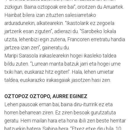
zizkigun. Baina oztopoak ere bai”, oroitzen du Arruartek.
Hainbat bilera izan zituzten salesiarretako
arduradunekin, alkatearekin. “Ikastolarik ez zegoela
jartzerik esan ziguten”, adierazi du. “Sarobeko lokala
utzita, lehenbizi egin zutena, Francoren erretratu handia
jartzea izan zen”, gaineratu du.
Maripi Sarasola irakaslearekin hogei ikasleko taldea
bildu zuten. “Lurrean manta batzuk jarri eta hogei ume
txiki han, euskaraz hitz egiten”. Hala, lehen urnietar
taldea, euskarazko irakasgaiak jasotzen hasi zen.
OZTOPOZ OZTOPO, AURRE EGINEZ
Lehen pausoak eman bai, baina diru-iturririk ez eta
horren beharrean ziren. Ez ziren besoak gurutzatuta
geratu. Herri mailan hara eta hona ibili zen beste herritar
batzuekin batera, Sabina bera. “Etxez etxe diru bila, 10