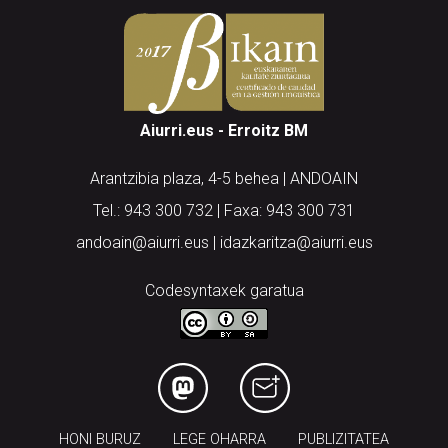
Aiurri.eus - Erroitz BM
Arantzibia plaza, 4-5 behea | ANDOAIN
Tel.: 943 300 732 | Faxa: 943 300 731
andoain@aiurri.eus | idazkaritza@aiurri.eus
Codesyntaxek garatua
HONI BURUZ
LEGE OHARRA
PUBLIZITATEA