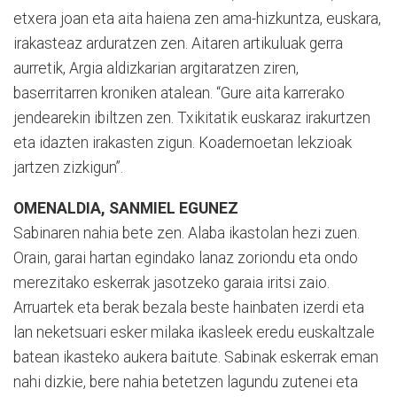
etxera joan eta aita haiena zen ama-hizkuntza, euskara,
irakasteaz arduratzen zen. Aitaren artikuluak gerra
aurretik, Argia aldizkarian argitaratzen ziren,
baserritarren kroniken atalean. “Gure aita karrerako
jendearekin ibiltzen zen. Txikitatik euskaraz irakurtzen
eta idazten irakasten zigun. Koadernoetan lekzioak
jartzen zizkigun”.
OMENALDIA, SANMIEL EGUNEZ
Sabinaren nahia bete zen. Alaba ikastolan hezi zuen.
Orain, garai hartan egindako lanaz zoriondu eta ondo
merezitako eskerrak jasotzeko garaia iritsi zaio.
Arruartek eta berak bezala beste hainbaten izerdi eta
lan neketsuari esker milaka ikasleek eredu euskaltzale
batean ikasteko aukera baitute. Sabinak eskerrak eman
nahi dizkie, bere nahia betetzen lagundu zutenei eta