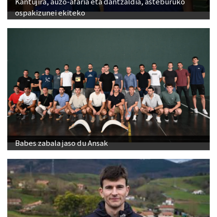
Kantujira, auzo-afaria eta dantzaldia, asteburuko
ospakizunei ekiteko
Babes zabala jaso du Ansak