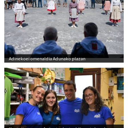
Adinekoei omenaldia Adunako plazan