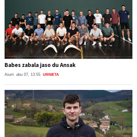
Babes zabala jaso du Ansak
Aiurri
abu 07, 13:55
URNIETA