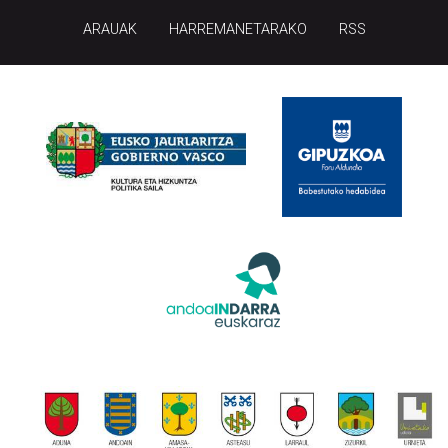
ARAUAK
HARREMANETARAKO
RSS