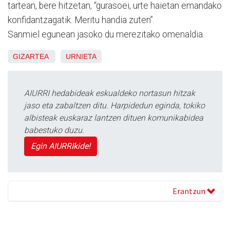
tartean, bere hitzetan, “gurasoei, urte haietan emandako
konfidantzagatik. Meritu handia zuten”.
Sanmiel egunean jasoko du merezitako omenaldia.
GIZARTEA
URNIETA
AIURRI hedabideak eskualdeko nortasun hitzak
jaso eta zabaltzen ditu. Harpidedun eginda, tokiko
albisteak euskaraz lantzen dituen komunikabidea
babestuko duzu.
Egin AIURRIkide!
Erantzun