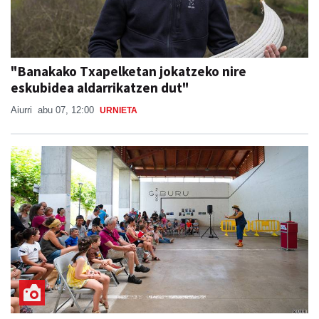
"Banakako Txapelketan jokatzeko nire
eskubidea aldarrikatzen dut"
Aiurri
abu 07, 12:00
URNIETA