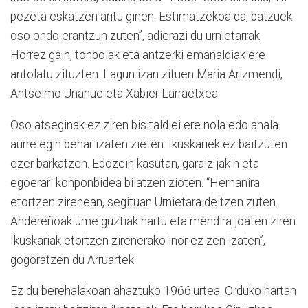
pezeta eskatzen aritu ginen. Estimatzekoa da, batzuek
oso ondo erantzun zuten”, adierazi du urnietarrak.
Horrez gain, tonbolak eta antzerki emanaldiak ere
antolatu zituzten. Lagun izan zituen Maria Arizmendi,
Antselmo Unanue eta Xabier Larraetxea.
Oso atseginak ez ziren bisitaldiei ere nola edo ahala
aurre egin behar izaten zieten. Ikuskariek ez baitzuten
ezer barkatzen. Edozein kasutan, garaiz jakin eta
egoerari konponbidea bilatzen zioten. “Hernanira
etortzen zirenean, segituan Urnietara deitzen zuten.
Andereñoak ume guztiak hartu eta mendira joaten ziren.
Ikuskariak etortzen zirenerako inor ez zen izaten”,
gogoratzen du Arruartek.
Ez du berehalakoan ahaztuko 1966.urtea. Orduko hartan