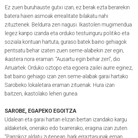
Ez zuen buruhauste gutxi izan, ez berak ezta berarekin
batera haien asmoak errealitate bilakatu nahi
zituztenek. Beldurra zen nagusi. Ikastolen mugimendua
legez kanpo izanda eta orduko testuinguru politiko eta
soziala kontuan hartuta, guraso batek baino gehiagok
pentsatu behar izaten zuen seme-alabekin zer egin,
ikastera nora eraman. “Ausartu egin behar zen”, dio
Arruartek. Orduko oztopo eta egoera zailei aurre eginez,
bat baino gehiago izan zen seme-alabak garai hartako
Sarobeko lokaletara eraman zituenak. Hura izan
baitzen, ikastolako lehen gunea.
SAROBE, EGAPEKO EGOITZA
Udalean eta garai hartan elizan bertan izandako kargu
aldaketek, onerako edo txarrerako, eragina izan zuten.
“Parrokoz aldatu zutenean, hark erraztasunak eman