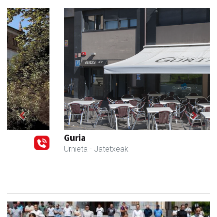
Previous
Next
Guria
Urnieta
- Jatetxeak