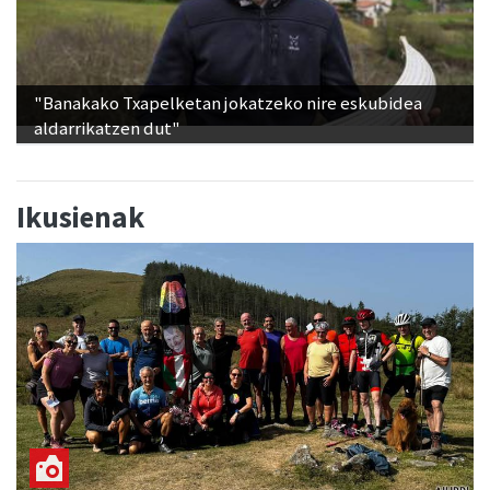
"Banakako Txapelketan jokatzeko nire eskubidea
aldarrikatzen dut"
Ikusienak