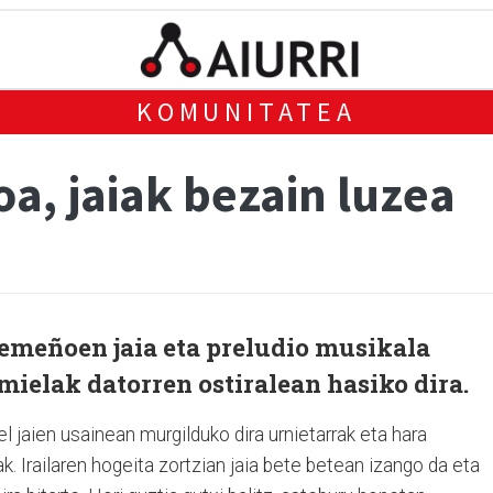
KOMUNITATEA
a, jaiak bezain luzea
remeñoen jaia eta preludio musikala
ielak datorren ostiralean hasiko dira.
l jaien usainean murgilduko dira urnietarrak eta hara
k. Irailaren hogeita zortzian jaia bete betean izango da eta