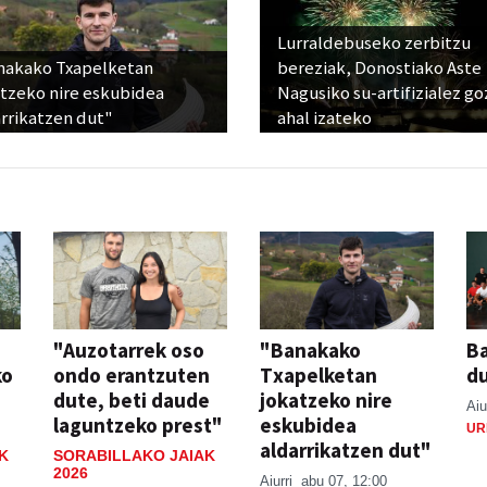
Lurraldebuseko zerbitzu
nakako Txapelketan
bereziak, Donostiako Aste
atzeko nire eskubidea
Nagusiko su-artifizialez g
rrikatzen dut"
ahal izateko
"Auzotarrek oso
"Banakako
Ba
ko
ondo erantzuten
Txapelketan
d
dute, beti daude
jokatzeko nire
Aiu
laguntzeko prest"
eskubidea
UR
aldarrikatzen dut"
K
SORABILLAKO JAIAK
2026
Aiurri
abu 07, 12:00