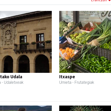
tako Udala
Itxaspe
a
- Udaletxeak
Urnieta
- Frutategiak