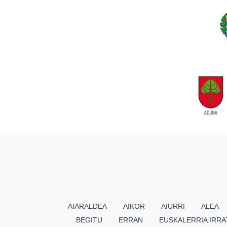
AIARALDEA
AIKOR
AIURRI
ALEA
BEGITU
ERRAN
EUSKALERRIA IRRA