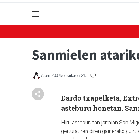
Sanmielen atariko
Aiurri
2007ko irailaren 21a
Dardo txapelketa, Ext
asteburu honetan. Sanm
Hiru asteburutan jarraian San Mige
gerturatzen diren gainerako guztia