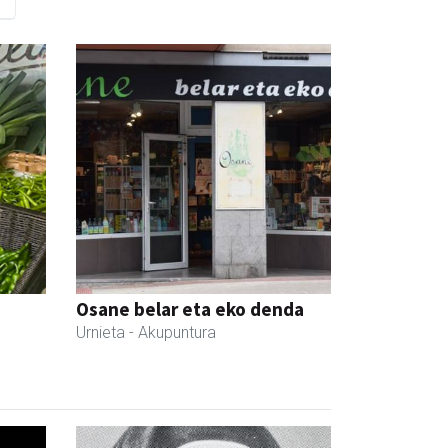
Osane belar eta eko denda
Urnieta
- Akupuntura