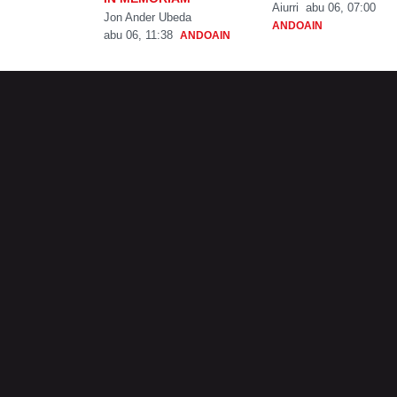
Aiurri
abu 06, 07:00
Jon Ander Ubeda
ANDOAIN
abu 06, 11:38
ANDOAIN