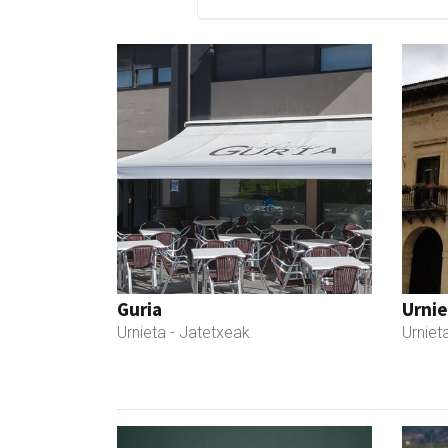
Guria
Urnie
Urnieta
- Jatetxeak
Urniet