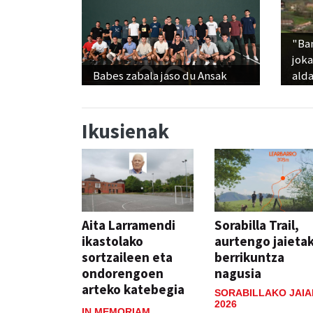
"Ba
jok
Babes zabala jaso du Ansak
alda
Ikusienak
Aita Larramendi
Sorabilla Trail,
ikastolako
aurtengo jaieta
sortzaileen eta
berrikuntza
ondorengoen
nagusia
arteko katebegia
SORABILLAKO JAIA
2026
IN MEMORIAM