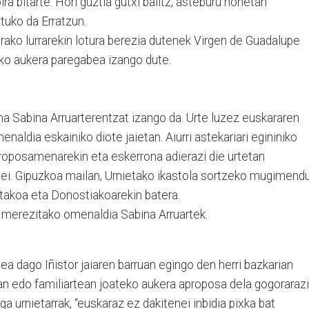
ra bitarte. Hori guztia gutxi balitz, asteburu honetan
tuko da Erratzun.
ako lurrarekin lotura berezia dutenek Virgen de Guadalupe
ko aukera paregabea izango dute.
 Sabina Arruarterentzat izango da. Urte luzez euskararen
aldia eskainiko diote jaietan. Aiurri astekariari egininiko
roposamenarekin eta eskerrona adierazi die urtetan
soei. Gipuzkoa mailan, Urnietako ikastola sortzeko mugimend
etakoa eta Donostiakoarekin batera.
merezitako omenaldia Sabina Arruartek.
a dago Iñistor jaiaren barruan egingo den herri bazkarian
an edo familiartean joateko aukera aproposa dela gogorarazi
a urnietarrak, “euskaraz ez dakitenei inbidia pixka bat