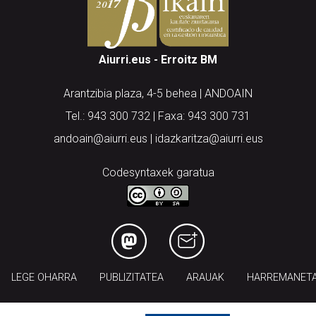
Aiurri.eus - Erroitz BM
Arantzibia plaza, 4-5 behea | ANDOAIN
Tel.: 943 300 732 | Faxa: 943 300 731
andoain@aiurri.eus | idazkaritza@aiurri.eus
Codesyntaxek garatua
LEGE OHARRA
PUBLIZITATEA
ARAUAK
HARREMANET