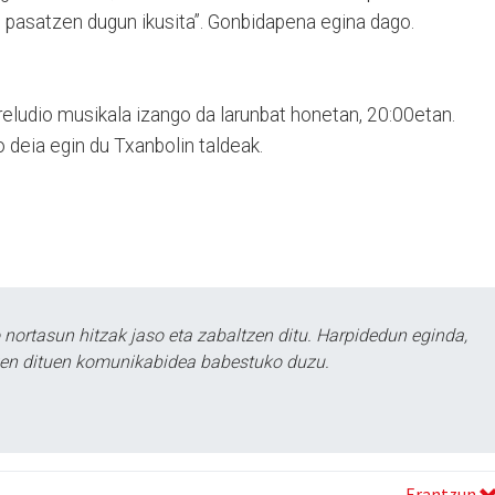
pasatzen dugun ikusita”. Gonbidapena egina dago.
eludio musikala izango da larunbat honetan, 20:00etan.
o deia egin du Txanbolin taldeak.
ortasun hitzak jaso eta zabaltzen ditu. Harpidedun eginda,
tzen dituen komunikabidea babestuko duzu.
Erantzun