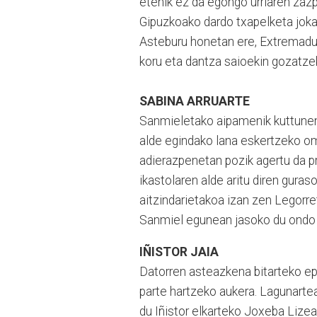
etenik ez da egongo urriaren zazpi
Gipuzkoako dardo txapelketa joka
Asteburu honetan ere, Extremadur
koru eta dantza saioekin gozatze
SABINA ARRUARTE
Sanmieletako aipamenik kuttunena
alde egindako lana eskertzeko omen
adierazpenetan pozik agertu da p
ikastolaren alde aritu diren gura
aitzindarietakoa izan zen Legorr
Sanmiel egunean jasoko du ondo 
IÑISTOR JAIA
Datorren asteazkena bitarteko epe
parte hartzeko aukera. Lagunarte
du Iñistor elkarteko Joxeba Lizeag