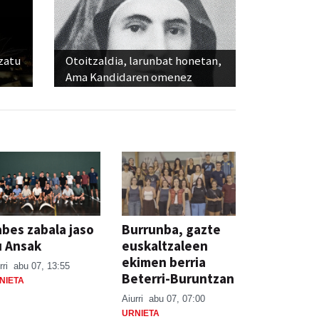
ozatu
Otoitzaldia, larunbat honetan,
Ama Kandidaren omenez
bes zabala jaso
Burrunba, gazte
u Ansak
euskaltzaleen
ekimen berria
rri
abu 07, 13:55
Beterri-Buruntzan
NIETA
Aiurri
abu 07, 07:00
URNIETA