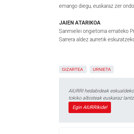
emango diegu, euskaraz zer ondo 
JAIEN ATARIKOA
Sanmielei ongietorria emateko Pr
Sarrera aldez aurretik eskuratzek
GIZARTEA
URNIETA
AIURRI hedabideak eskualdeko n
tokiko albisteak euskaraz lan
Egin AIURRIkide!