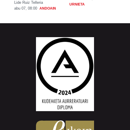
Lide Ruiz Telleria
URNIETA
abu 07, 08:00
ANDOAIN