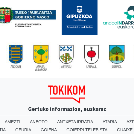
Gertuko informazioa, euskaraz
AMEZTI
ANBOTO
ANTXETA IRRATIA
ATARIA
AZP
TIA
GEURIA
GOIENA
GOIERRI TELEBISTA
GUAIXE