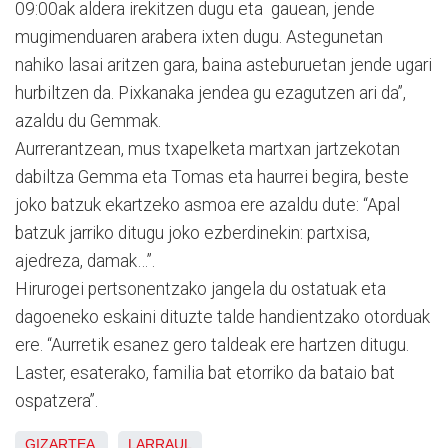
09:00ak aldera irekitzen dugu eta gauean, jende
mugimenduaren arabera ixten dugu. Astegunetan
nahiko lasai aritzen gara, baina asteburuetan jende ugari
hurbiltzen da. Pixkanaka jendea gu ezagutzen ari da”,
azaldu du Gemmak.
Aurrerantzean, mus txapelketa martxan jartzekotan
dabiltza Gemma eta Tomas eta haurrei begira, beste
joko batzuk ekartzeko asmoa ere azaldu dute: “Apal
batzuk jarriko ditugu joko ezberdinekin: partxisa,
ajedreza, damak…”.
Hirurogei pertsonentzako jangela du ostatuak eta
dagoeneko eskaini dituzte talde handientzako otorduak
ere. “Aurretik esanez gero taldeak ere hartzen ditugu.
Laster, esaterako, familia bat etorriko da bataio bat
ospatzera”.
GIZARTEA
LARRAUL