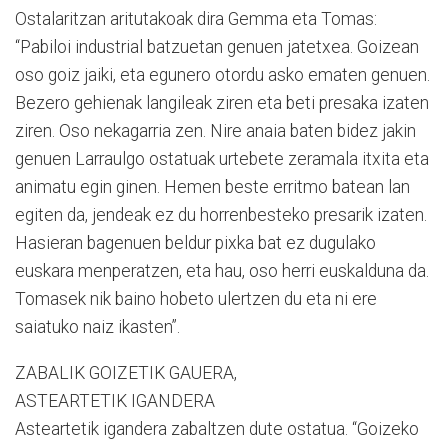
Ostalaritzan aritutakoak dira Gemma eta Tomas:
“Pabiloi industrial batzuetan genuen jatetxea. Goizean
oso goiz jaiki, eta egunero otordu asko ematen genuen.
Bezero gehienak langileak ziren eta beti presaka izaten
ziren. Oso nekagarria zen. Nire anaia baten bidez jakin
genuen Larraulgo ostatuak urtebete zeramala itxita eta
animatu egin ginen. Hemen beste erritmo batean lan
egiten da, jendeak ez du horrenbesteko presarik izaten.
Hasieran bagenuen beldur pixka bat ez dugulako
euskara menperatzen, eta hau, oso herri euskalduna da.
Tomasek nik baino hobeto ulertzen du eta ni ere
saiatuko naiz ikasten”.
ZABALIK GOIZETIK GAUERA,
ASTEARTETIK IGANDERA
Asteartetik igandera zabaltzen dute ostatua. “Goizeko