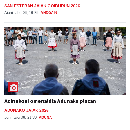
SAN ESTEBAN JAIAK GOIBURUN 2026
Aiurri
abu 08, 16:28
ANDOAIN
Adinekoei omenaldia Adunako plazan
ADUNAKO JAIAK 2026
Joni
abu 08, 21:30
ADUNA