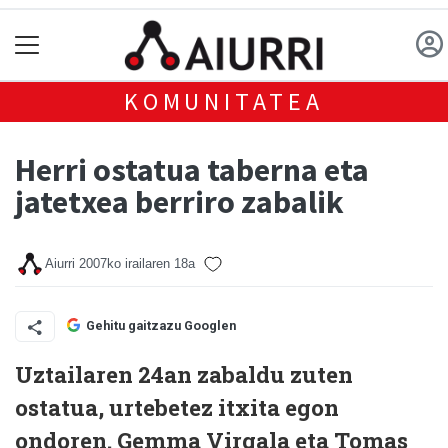
KOMUNITATEA
Herri ostatua taberna eta
jatetxea berriro zabalik
Aiurri
2007ko irailaren 18a
Gehitu gaitzazu Googlen
Uztailaren 24an zabaldu zuten
ostatua, urtebetez itxita egon
ondoren. Gemma Virgala eta Tomas