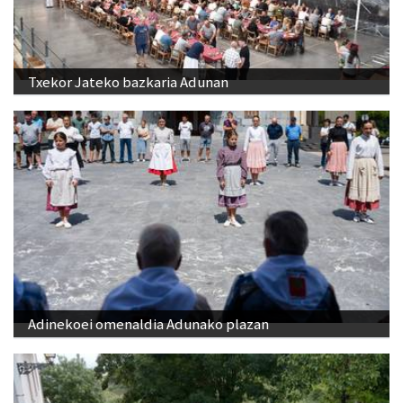
Txekor Jateko bazkaria Adunan
Adinekoei omenaldia Adunako plazan