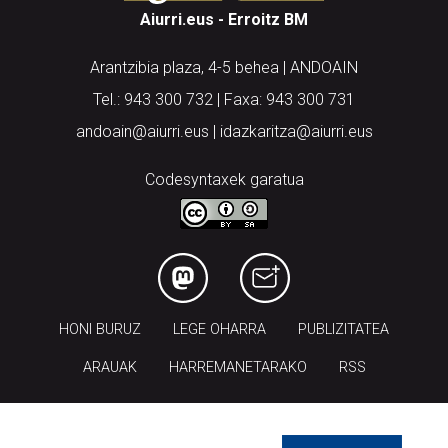
Aiurri.eus - Erroitz BM
Arantzibia plaza, 4-5 behea | ANDOAIN
Tel.: 943 300 732 | Faxa: 943 300 731
andoain@aiurri.eus | idazkaritza@aiurri.eus
Codesyntaxek garatua
HONI BURUZ
LEGE OHARRA
PUBLIZITATEA
ARAUAK
HARREMANETARAKO
RSS