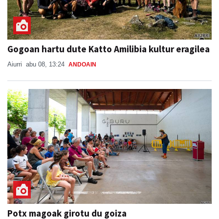
Gogoan hartu dute Katto Amilibia kultur eragilea
Aiurri
abu 08, 13:24
ANDOAIN
Potx magoak girotu du goiza