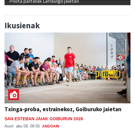
Pilota partidak Larraulgo jaietan
Ikusienak
Txinga-proba, estrainekoz, Goiburuko jaietan
SAN ESTEBAN JAIAK GOIBURUN 2026
Aiurri
abu 09, 09:55
ANDOAIN