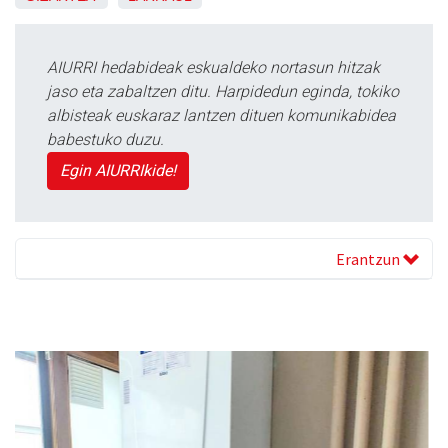
AIURRI hedabideak eskualdeko nortasun hitzak
jaso eta zabaltzen ditu. Harpidedun eginda, tokiko
albisteak euskaraz lantzen dituen komunikabidea
babestuko duzu.
Egin AIURRIkide!
Erantzun