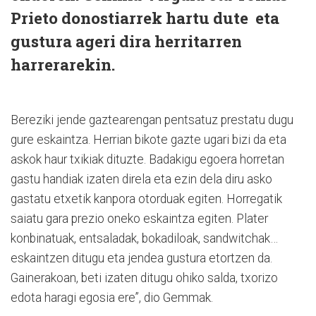
Prieto donostiarrek hartu dute eta
gustura ageri dira herritarren
harrerarekin.
Bereziki jende gaztearengan pentsatuz prestatu dugu
gure eskaintza. Herrian bikote gazte ugari bizi da eta
askok haur txikiak dituzte. Badakigu egoera horretan
gastu handiak izaten direla eta ezin dela diru asko
gastatu etxetik kanpora otorduak egiten. Horregatik
saiatu gara prezio oneko eskaintza egiten. Plater
konbinatuak, entsaladak, bokadiloak, sandwitchak…
eskaintzen ditugu eta jendea gustura etortzen da.
Gainerakoan, beti izaten ditugu ohiko salda, txorizo
edota haragi egosia ere”, dio Gemmak.