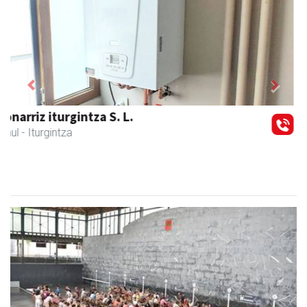
Previous
Next
Larraulgo herri ostatua
Larraul
- Jatetxeak