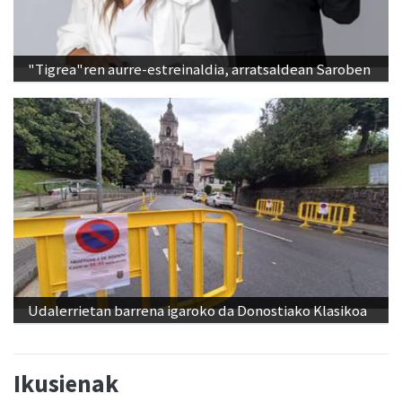
"Tigrea"ren aurre-estreinaldia, arratsaldean Saroben
Udalerrietan barrena igaroko da Donostiako Klasikoa