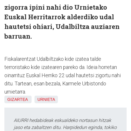
zigorra ipini nahi dio Urnietako
Euskal Herritarrok alderdiko udal
hautetsi ohiari, Udalbiltza auziaren
barruan.
Fiskalarentzat Udalbiltzako kide izatea talde
terroristako kide izatearen pareko da. Ideia horretan
oinarrituz Euskal Herriko 22 udal hautetsi zigortu nahi
ditu. Tartean, esan bezala, Karmele Urbistondo
urnietarra.
GIZARTEA
URNIETA
AIURRI hedabideak eskualdeko nortasun hitzak
jaso eta zabaltzen ditu. Harpidedun eginda, tokiko