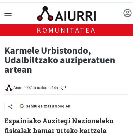
KOMUNITATEA
Karmele Urbistondo,
Udalbiltzako auziperatuen
artean
Aiurri
2007ko irailaren 14a
Gehitu gaitzazu Googlen
Espainiako Auzitegi Nazionaleko
fiskalak hamar urteko kartzela