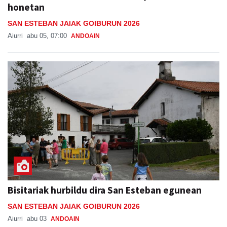
Bus zerbitzua Sanestebanetara, asteburu
honetan
SAN ESTEBAN JAIAK GOIBURUN 2026
Aiurri
abu 05, 07:00
ANDOAIN
Bisitariak hurbildu dira San Esteban egunean