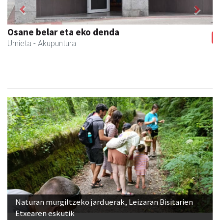
Previous
Next
CESA Formazio Zentroa
Urnieta
- Ikasketak