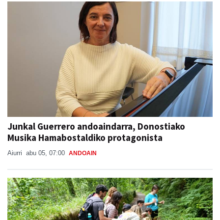
Ikusienak
Junkal Guerrero andoaindarra, Donostiako
Musika Hamabostaldiko protagonista
Aiurri
abu 05, 07:00
ANDOAIN