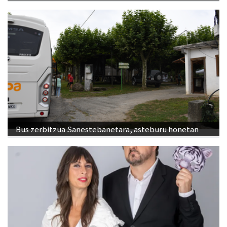
Naturan murgiltzeko jarduerak, Leizaran Bisitarien
Etxearen eskutik
Bus zerbitzua Sanestebanetara, asteburu honetan