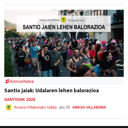
SAN ESTEBAN JAIAK GOIBURUN 2026
Aiurri
abu 03
ANDOAIN
Komunitatea
Santio jaiak: Udalaren lehen balorazioa
SANTIOAK 2026
Amasa-Villabonako Udala
abu 05
AMASA-VILLABONA