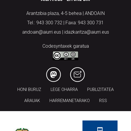
Aiurri.eus - Erroitz BM
Arantzibia plaza, 4-5 behea | ANDOAIN
Tel.: 943 300 732 | Faxa: 943 300 731
andoain@aiurri.eus | idazkaritza@aiurri.eus
Codesyntaxek garatua
HONI BURUZ
LEGE OHARRA
PUBLIZITATEA
ARAUAK
HARREMANETARAKO
RSS